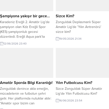
Şampiyona yakışır bir gece…
Sizce Kim?
Karadeniz Ereğli 2. Amatör Lig’de
Zonguldak Deplasmanlı Süper
şampiyon olan Kdz Ereğli Spor
Amatör Lig'de 'Yılın Antrenörü'
(KES) şampiyonluk gecesi
sizce kim?
düzenledi. Ereğli Aqua park’ta
19/05/2026 21:34
düzenlenen gecede yönetimi
12/06/2026 23:40
futbolcular gönüllerince eğlendi.
Takıma destek veren isimlere
plaket takdimi yapıldı. Kulübün
başkan vekili Can Yaman gecenin
anlam ve önemini belirten
konuşmasında ‘benim felsefemde
başarı ödüllendirilir’ diyerek 2026-
2027 futbol sezonunda Antrenör...
Amatör Sporda Bilgi Karanlığı!
Yılın Futbolcusu Kim?
Zonguldak denince akla emeğin,
Sizce Zonguldak Süper Amatör
mücadelenin ve futbolun şehri
Lig'de Yılın Futbolcusu Kim?
gelir. Her platformda nutuklar atılır:
16/06/2026 23:54
“Amatör spor bizim can
damarımızdır, gençlerimiz