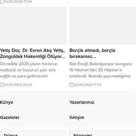
13/02/2026 17:49
geleceğimizdir!” Peki, sormak lazım;
can damarımız dediğimiz o
gençlerin ne zaman, nerede, saat
kaçta maçı olduğunu kaçımız
biliyoruz? Ya da daha acısı, bu
bilgiye ulaşmak neden bu kadar
imkansız? Hafta sonu...
Yetiş Doç. Dr. Evren Atış Yetiş,
Borçla almadı, borçla
Zonguldak Hakemliği Ölüyor…
bırakamaz…
Öncelikle 2026 yılının herkese
Kdz Ereğli Belediyespor kongresi
mutluluk ve huzurun yanı sıra
16 Haziran’dan 30 Haziran’a
sağlık ve para getirmesini
ertelendi. Aslında şaşırmadığımız
diliyorum.
ve her sene aynı senaryonun
01/01/2026 20:24
21/06/2026 17:44
yaşandığı bir durum diyebiliriz.
Künye
Yazarlarımız
Gazeteler
İletişim
Dünya
Ekonomi