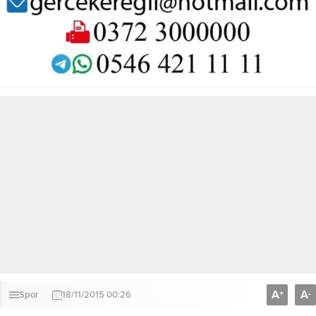
A
A
+
-
Spor
18/11/2015 00:26