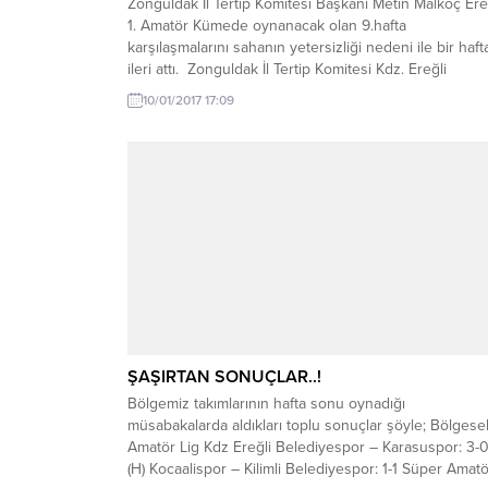
Zonguldak İl Tertip Komitesi Başkanı Metin Malkoç Ere
1. Amatör Kümede oynanacak olan 9.hafta
karşılaşmalarını sahanın yetersizliği nedeni ile bir haft
ileri attı. Zonguldak İl Tertip Komitesi Kdz. Ereğli
Beyçayırı Sahasının Pazar günü Bölgesel Amatör Lig
10/01/2017 17:09
temsilcisi Ereğli Belediyespor ve Genç Yıldız Kız Futb
takımının maçlarının olmasının yanı sıra Süper...
ŞAŞIRTAN SONUÇLAR..!
Bölgemiz takımlarının hafta sonu oynadığı
müsabakalarda aldıkları toplu sonuçlar şöyle; Bölgese
Amatör Lig Kdz Ereğli Belediyespor – Karasuspor: 3-
(H) Kocaalispor – Kilimli Belediyespor: 1-1 Süper Amatö