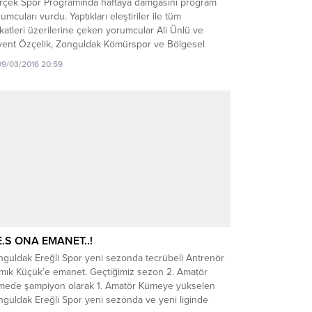
rçek Spor Programında haftaya damgasını program
umcuları vurdu. Yaptıkları eleştiriler ile tüm
katleri üzerilerine çeken yorumcular Ali Ünlü ve
vent Özçelik, Zonguldak Kömürspor ve Bölgesel
tör Ligi ele aldı. Süper Amatör Ligdeki oynanan
09/03/2016 20:59
abakaları tek tek analiz eden ve Ereğli 1.Amatör
enin son hafta karşılaşmalarını ele alan yorumcular,
man zaman Moderatör Kaan Kocaman’ı da...
E.S ONA EMANET..!
nguldak Ereğli Spor yeni sezonda tecrübeli Antrenör
mık Küçük’e emanet. Geçtiğimiz sezon 2. Amatör
mede şampiyon olarak 1. Amatör Kümeye yükselen
nguldak Ereğli Spor yeni sezonda ve yeni liginde