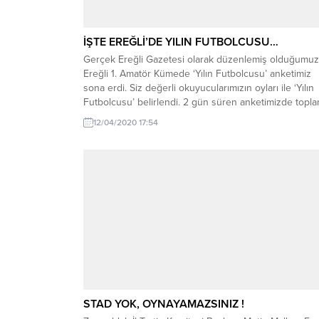
İŞTE EREĞLİ’DE YILIN FUTBOLCUSU…
Gerçek Ereğli Gazetesi olarak düzenlemiş olduğumuz
Ereğli 1. Amatör Kümede ‘Yılın Futbolcusu’ anketimiz
sona erdi. Siz değerli okuyucularımızın oyları ile ‘Yılın
Futbolcusu’ belirlendi. 2 gün süren anketimizde topl
2029 oy kullanıldı. Oyların dağılımına göre 2029 oyun
12/04/2020 17:54
499’unu alan Zonguldak Ereğli Spor’dan Eren Aydoğ
Ereğli 1. Amatör Kümede Yılın Futbolcusu olmaya...
STAD YOK, OYNAYAMAZSINIZ !