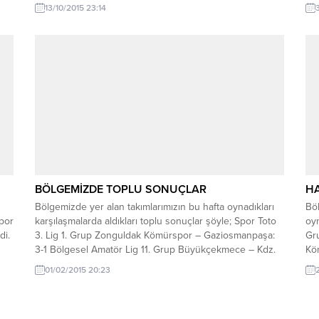
ve saatleri şöyle; Süper Amatör Lig 15 Ekim Perşembe
yo
13/10/2015 23:14
–
(Erteleme maçları) 13:00 Fener Sahası: On Temmuzspor
Am
 –
– Velioğlu Gençlikspor 14:00...
Spo
BÖLGEMİZDE TOPLU SONUÇLAR
HA
Bölgemizde yer alan takımlarımızın bu hafta oynadıkları
Böl
por
karşılaşmalarda aldıkları toplu sonuçlar şöyle; Spor Toto
oyn
di.
3. Lig 1. Grup Zonguldak Kömürspor – Gaziosmanpaşa:
Gr
3-1 Bölgesel Amatör Lig 11. Grup Büyükçekmece – Kdz.
Kö
Ereğli Belediyespor: 1-0 Kozlu Belediyespor –
Gr
01/02/2015 20:23
Erokspor: 1-0 Süper Amatör Lig Alaplı Belediyespor –
Er
Kilimli Belediyespor: 2-2 Çaycumaspor...
Be