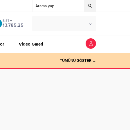
BIST
°C
ZONGULDAK
13.785,25
AZ BULUTLU
or
Video Galeri
TÜMÜNÜ GÖSTER →