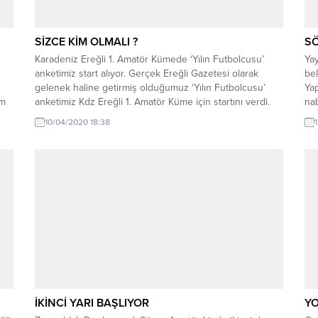
SİZCE KİM OLMALI ?
SÖ
Karadeniz Ereğli 1. Amatör Kümede ‘Yılın Futbolcusu’
Ya
anketimiz start alıyor. Gerçek Ereğli Gazetesi olarak
be
gelenek haline getirmiş olduğumuz ‘Yılın Futbolcusu’
Ya
am
anketimiz Kdz Ereğli 1. Amatör Küme için startını verdi.
nab
2019-2020 futbol sezonunda dikkatleri üzerine çekmeyi
bir
10/04/2020 18:38
an
başaran her takımdan 1’er ismi belirli kriterler
Sp
çerçevesinde aday gösterdik. Oyunu, kırmızı kart
Yo
durumu, genç...
Köm
İKİNCİ YARI BAŞLIYOR
YO