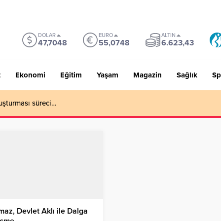
DOLAR
EURO
ALTIN
47,7048
55,0748
6.623,43
t
Ekonomi
Eğitim
Yaşam
Magazin
Sağlık
Sp
uşturması süreci…
maz, Devlet Aklı ile Dalga
çme…