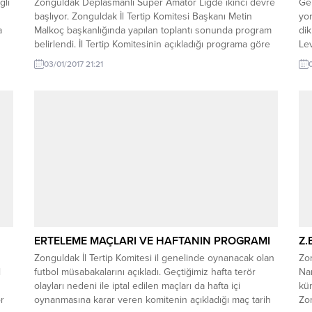
ğli
Zonguldak Deplasmanlı Süper Amatör Ligde ikinci devre
Ge
başlıyor. Zonguldak İl Tertip Komitesi Başkanı Metin
yor
a
Malkoç başkanlığında yapılan toplantı sonunda program
dik
belirlendi. İl Tertip Komitesinin açıkladığı programa göre
Le
Süper Amatör Ligde ve Ereğli 1.Amatör Ligde program
Ama
03/01/2017 21:21
ol
şöyle; Süper Amatör Lig 7 Ocak Cumartesi 13:00 Fener
müs
Sahası: On Temmuzspor – Kilimli Belediyespor...
Küm
za
ERTELEME MAÇLARI VE HAFTANIN PROGRAMI
Z.
Zonguldak İl Tertip Komitesi il genelinde oynanacak olan
Zo
l
futbol müsabakalarını açıkladı. Geçtiğimiz hafta terör
Na
0
olayları nedeni ile iptal edilen maçları da hafta içi
kü
r
oynanmasına karar veren komitenin açıkladığı maç tarih
Zo