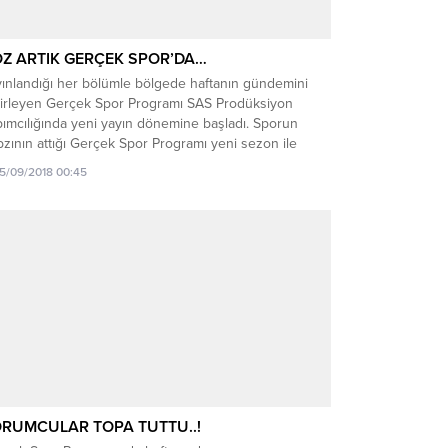
Z ARTIK GERÇEK SPOR’DA…
yınlandığı her bölümle bölgede haftanın gündemini
lirleyen Gerçek Spor Programı SAS Prodüksiyon
pımcılığında yeni yayın dönemine başladı. Sporun
zının attığı Gerçek Spor Programı yeni sezon ile
likte 4. yılına da girmiş oldu. Yeni sezonda Gerçek
15/09/2018 00:45
or’un değişmez isimleri Moderatör Kaan Kocaman ve
rumcu Ali Ünlü sezonun ilk programında Zonguldak
ürspor...
RUMCULAR TOPA TUTTU..!