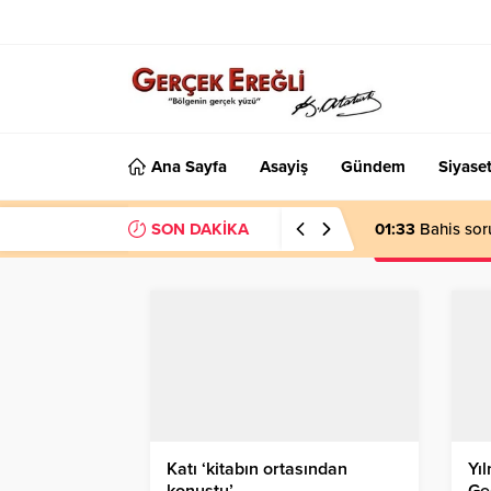
Ana Sayfa
Asayiş
Gündem
Siyase
SON DAKİKA
01:33
Bahis sor
Katı ‘kitabın ortasından
Yıl
konuştu’…
Ge