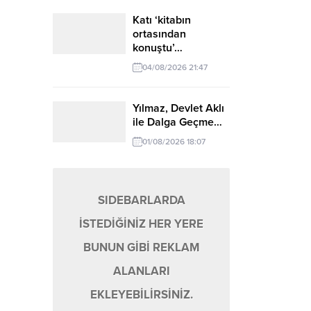
Katı ‘kitabın
ortasından
konuştu’…
04/08/2026 21:47
Yılmaz, Devlet Aklı
ile Dalga Geçme…
01/08/2026 18:07
SIDEBARLARDA
İSTEDİĞİNİZ HER YERE
BUNUN GİBİ REKLAM
ALANLARI
EKLEYEBİLİRSİNİZ.