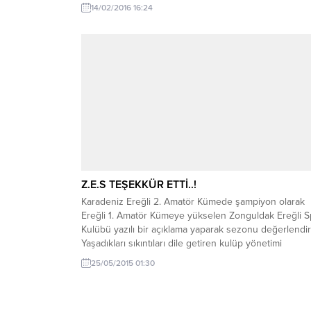
Lig Kozlu Belediyespor – ÇATES Işıkspor: 3-0 On
14/02/2016 16:24
Temmuzspor – Devrek Belediyespor: 1-0 Kepezspor 
İstasyon Gemicilerspor: 5-1 Zonguldak Belediyespor
Velioğlu Gençlikspor: 8-1...
Z.E.S TEŞEKKÜR ETTİ..!
Karadeniz Ereğli 2. Amatör Kümede şampiyon olarak
Ereğli 1. Amatör Kümeye yükselen Zonguldak Ereğli S
Kulübü yazılı bir açıklama yaparak sezonu değerlendir
Yaşadıkları sıkıntıları dile getiren kulüp yönetimi
şampiyonluk yolunda destek verenlere teşekkür etti.
25/05/2015 01:30
Zonguldak Ereğli Spor Kulübünden yapılan yazılı
açıklama şöyle; ‘Zonguldak Ereğli Spor Kulübü olarak
2014-2015 futbol sezonunda...