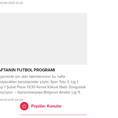
luna Antrenör Namık Küçük ile devam edecek.Ereğli 1.
30/08/2015 14:26
atör kümede mücadele edecek olan Zonguldak Ereğli
r Sportif Direktörü Murat Korkmaz konu...
FTANIN FUTBOL PROGRAMI
gemizde yer alan takımlarımızın bu hafta
ayacakları karşılaşmalar şöyle; Spor Toto 3. Lig 1.
up 1 Şubat Pazar 13:30 Kemal Köksal Stadı: Zonguldak
mürspor – Gaziosmanpaşa Bölgesel Amatör Lig 11.
up 1 Şubat Pazar 13:30 İstanbul: Büyükçekmece – Kdz.
28/01/2015 02:20
eğli Belediyespor 13:30 Kozlu Sahası: Kozlu
Popüler Konular
lediyespor – Erokspor Süper...