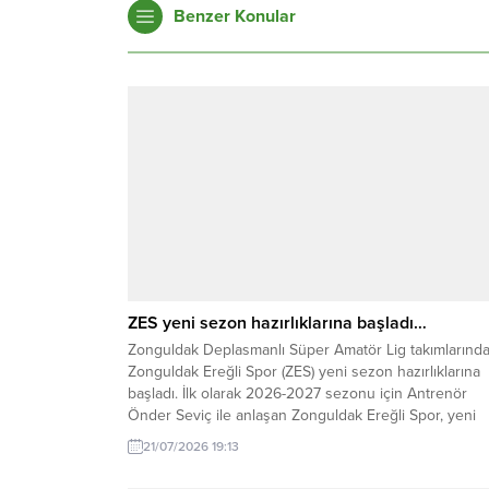
Benzer Konular
ZES yeni sezon hazırlıklarına başladı…
Zonguldak Deplasmanlı Süper Amatör Lig takımlarınd
Zonguldak Ereğli Spor (ZES) yeni sezon hazırlıklarına
başladı. İlk olarak 2026-2027 sezonu için Antrenör
Önder Seviç ile anlaşan Zonguldak Ereğli Spor, yeni
sezon çalışmalarını start verdiğini açıkladı. Zonguldak
21/07/2026 19:13
Ereğli Spor Transfer Komitesi Başkanı Umut Yüksel K
‘yeni sezonda antrenörümüz Önder Sevinç ile yola