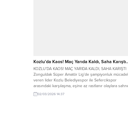
devam...
Kozlu’da Kaos! Maç Yarıda Kaldı, Saha Karıştı
KOZLU’DA KAOS! MAÇ YARIDA KALDI, SAHA KARIŞTI
Zonguldak Süper Amatör Lig’de şampiyonluk mücadel
veren lider Kozlu Belediyespor ile Sefercikspor
arasındaki karşılaşma, eşine az rastlanır olaylara sahn
oldu. Kırmızı kartlar, hakeme tepki ve oyuncu sayısının
02/03/2026 14:37
6’ya düşmesiyle maç 49. dakikada tatil edildi. Kozlu
Sahası’nda dün (1 Mart Pazar) oynanan müsabaka,
futbolun...