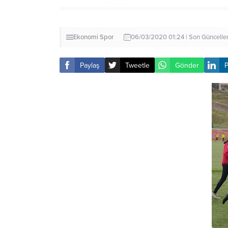
Ekonomi
Spor
06/03/2020 01:24 | Son Güncell
Paylaş
Tweetle
Gönder
P