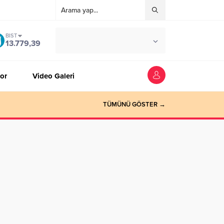
BIST
°C
ZONGULDAK
13.779,39
AZ BULUTLU
or
Video Galeri
TÜMÜNÜ GÖSTER →