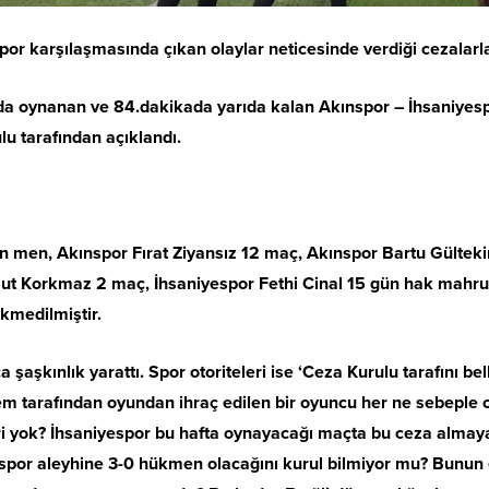
por karşılaşmasında çıkan olaylar neticesinde verdiği cezalarl
da oynanan ve 84.dakikada yarıda kalan Akınspor – İhsaniyespo
ulu tarafından açıklandı.
dan men, Akınspor Fırat Ziyansız 12 maç, Akınspor Bartu Gült
t Korkmaz 2 maç, İhsaniyespor Fethi Cinal 15 gün hak mahrumi
kmedilmiştir.
aşkınlık yarattı. Spor otoriteleri ise ‘Ceza Kurulu tarafını bell
em tarafından oyundan ihraç edilen bir oyuncu her ne sebeple o
 yok? İhsaniyespor bu hafta oynayacağı maçta bu ceza almayan
espor aleyhine 3-0 hükmen olacağını kurul bilmiyor mu? Bunun 