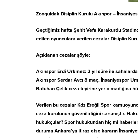
Zonguldak Disiplin Kurulu Akınpor – İhsaniyes
Geçtiğimiz hafta Şehit Vefa Karakurdu Stadın
edilen oyunculara verilen cezalar Disiplin Kur
Açıklanan cezalar şöyle;
Akınspor Erdi Ürkmez: 2 yıl süre ile sahalar
Akınspor Serdar Avcı 8 maç, İhsaniyespor Umu
Batuhan Çelik ceza teyirine yer olmadığına hü
Verilen bu cezalar Kdz Ereğli Spor kamuoyunca ş
ceza kurulunun güvenilirliğini sarsmıştır. Hak
hukukçular? Spor hukukundan hiç mi haberleri
duruma Ankara’ya itiraz etse kararın İhsaniy