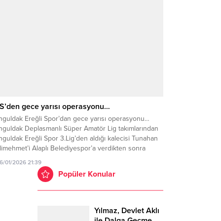
S’den gece yarısı operasyonu…
nguldak Ereğli Spor’dan gece yarısı operasyonu…
nguldak Deplasmanlı Süper Amatör Lig takımlarından
guldak Ereğli Spor 3.Lig’den aldığı kalecisi Tunahan
imehmet’i Alaplı Belediyespor’a verdikten sonra
sizliğe bürünmüştü. Transfer çalışmalarını sessizce
16/01/2026 21:39
üten Zonguldak Ereğli Spor yine 3. Lig takımlarından
Popüler Konular
rabük İdman Yurduspor’da forma giyen Kaleci Hasan
tal’ı gece yarısı operasyonu ile kadrosuna...
Yılmaz, Devlet Aklı
ile Dalga Geçme…