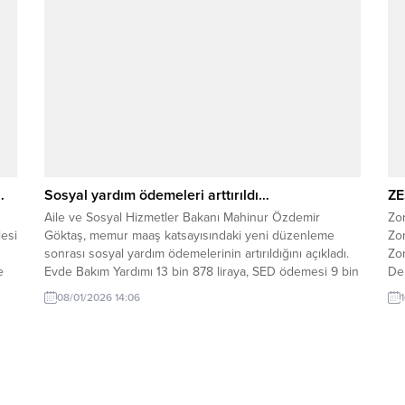
pek...
…
Sosyal yardım ödemeleri arttırıldı…
ZE
Aile ve Sosyal Hizmetler Bakanı Mahinur Özdemir
Zo
esi
Göktaş, memur maaş katsayısındaki yeni düzenleme
Zo
sonrası sosyal yardım ödemelerinin artırıldığını açıkladı.
Zon
e
Evde Bakım Yardımı 13 bin 878 liraya, SED ödemesi 9 bin
Del
723 liraya yükseldi. Aile ve Sosyal Hizmetler Bakanı
ses
08/01/2026 14:06
Mahinur Özdemir Göktaş, toplumun dezavantajlı
yür
kesimlerine yönelik sosyal yardım programlarında aylık
Ka
ödemelerin...
Kar