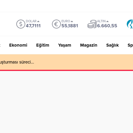
DOLAR
EURO
ALTIN
47,7111
55,1881
6.660,55
t
Ekonomi
Eğitim
Yaşam
Magazin
Sağlık
Sp
uşturması süreci…