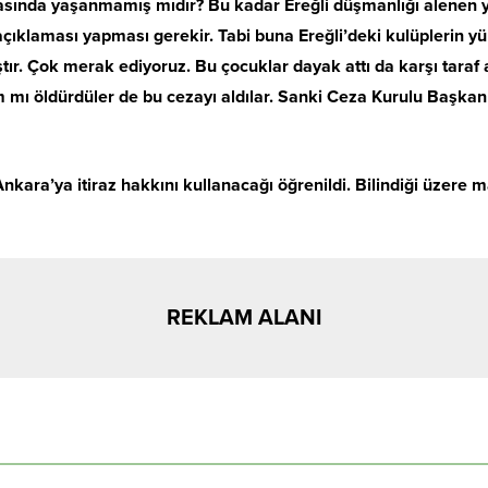
sında yaşanmamış mıdır? Bu kadar Ereğli düşmanlığı alenen y
açıklaması yapması gerekir. Tabi buna Ereğli’deki kulüplerin y
ştır. Çok merak ediyoruz. Bu çocuklar dayak attı da karşı taraf
mı öldürdüler de bu cezayı aldılar. Sanki Ceza Kurulu Başkan
Ankara’ya itiraz hakkını kullanacağı öğrenildi. Bilindiği üzere m
REKLAM ALANI