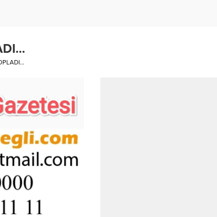
ADI…
OPLADI…