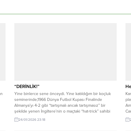
“DERİNLİK!”
He
an
Yine binlerce sene önceydi. Yine katıldığım bir koçluk
Ka
seminerinde,1966 Dünya Futbol Kupası Finalinde
pla
Almanya’yı 4-2 gibi “tartışmalı ancak tartışmasız” bir
Ama
şekilde yenen İngiltere’nin o maçtaki “hat-trick” sahibi
Ca
Geoff Hurst ile tanışma ve sohbet fırsatı bulmuştum. O
24/01/2026 23:18
uru
zamanlar İngiliz Milli Takımı senelerdir süregelen bir
istikrarsızlık sürecini devam ettirmekte ve turnuvalarda