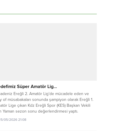
defimiz Süper Amatör Lig…
radeniz Ereğli 2. Amatör Lig’de mücadele eden ve
y of müsabakaları sonunda şampiyon olarak Ereğli 1.
tör Lige çıkan Kdz Ereğli Spor (KES) Başkan Vekili
n Yaman sezon sonu değerlendirmesi yaptı.
25/05/2026 21:08