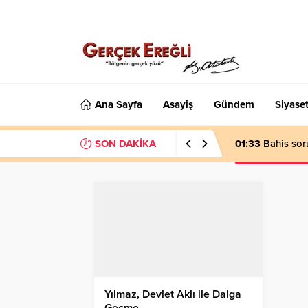
Ana Sayfa
Asayiş
Gündem
Siyase
SON DAKİKA
01:33
Bahis sor
Yılmaz, Devlet Aklı ile Dalga
Geçme…