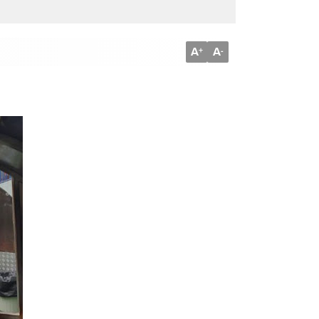
A
A
+
-