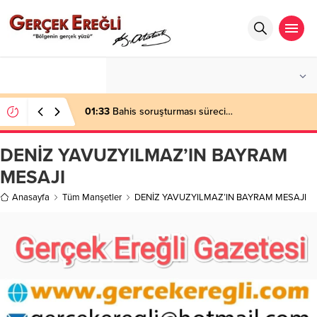
°C
ZONGULDAK
HAFIF YAĞMURLU
01:33
Bahis soruşturması süreci…
DENİZ YAVUZYILMAZ’IN BAYRAM
MESAJI
Anasayfa
Tüm Manşetler
DENİZ YAVUZYILMAZ’IN BAYRAM MESAJI