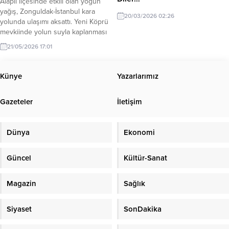
Alaplı ilçesinde etkili olan yoğun
yağış, Zonguldak-İstanbul kara
20/03/2026 02:26
yolunda ulaşımı aksattı. Yeni Köprü
mevkiinde yolun suyla kaplanması
nedeniyle araçlar ilerlemekte
21/05/2026 17:01
güçlük çekerken, bölgede uzun
trafik kuyrukları oluştu. İtfaiye
ekipleri biriken suyu tahliye etmek
Künye
Yazarlarımız
için çalışma başlattı. Alaplı ilçesinde
sabah saatlerinden itibaren etkisini
Gazeteler
İletişim
artıran sağanak yağış, Zonguldak-
İstanbul kara yolunda ulaşımı
olumsuz...
Dünya
Ekonomi
Güncel
Kültür-Sanat
Magazin
Sağlık
Siyaset
SonDakika