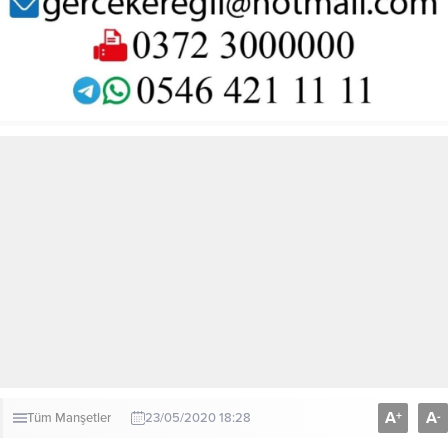
A
A
+
-
Tüm Manşetler
23/05/2020 18:28