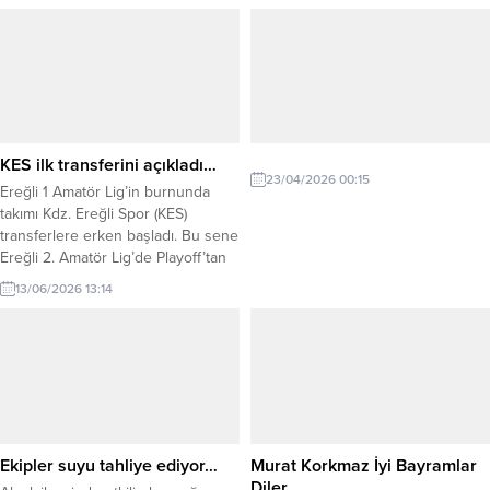
Yardımcısı Hamza Taşdelen, AFAD
geçirildiğini, 638 şüphelinin
Afet Risklerini Azaltma ve Önlem
tutuklandığını açıkladı. İçişleri
Dairesi Başkanı Abdülkadir Tezcan,
Bakanlığı, uyuşturucu madde
kaymakamlar, belediye başkanları
satıcılarına yönelik son 10 günde
ile İRAP eylemlerinden sorumlu
75 ilde gerçekleştirilen
kurum temsilcilerinin katılımıyla
operasyonların bilançosunu
gerçekleştirildi. Afetlere dirençli
paylaştı. Buna göre, Emniyet Genel
yerleşim birimleri ve afetlere
Müdürlüğü Narkotik Suçlarla
KES ilk transferini açıkladı…
dayanıklı bir toplum oluşturmak...
Mücadele...
23/04/2026 00:15
Ereğli 1 Amatör Lig’in burnunda
takımı Kdz. Ereğli Spor (KES)
transferlere erken başladı. Bu sene
Ereğli 2. Amatör Lig’de Playoff’tan
şampiyon olarak çıkan ve 2026-
13/06/2026 13:14
2027 futbol sezonunda Ereğli 1.
Amatör Lig’de mücadele edecek
olan Kdz Ereğli Spor (KES)
düzenlediği şampiyonluk
gecesinde ilk transferini açıkladı.
Başkan Vekili Can Yaman ve
Antrenör...
Ekipler suyu tahliye ediyor…
Murat Korkmaz İyi Bayramlar
Diler…