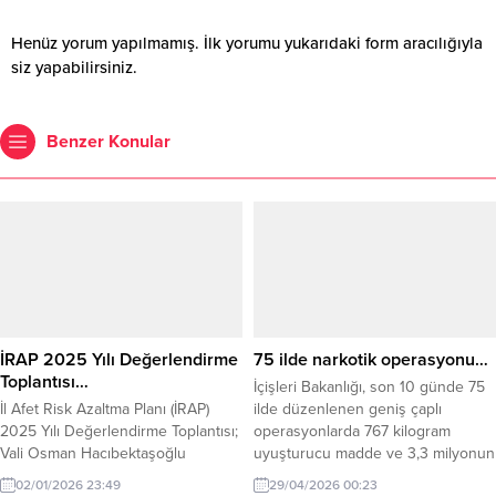
Henüz yorum yapılmamış. İlk yorumu yukarıdaki form aracılığıyla
siz yapabilirsiniz.
Benzer Konular
İRAP 2025 Yılı Değerlendirme
75 ilde narkotik operasyonu…
Toplantısı…
İçişleri Bakanlığı, son 10 günde 75
İl Afet Risk Azaltma Planı (İRAP)
ilde düzenlenen geniş çaplı
2025 Yılı Değerlendirme Toplantısı;
operasyonlarda 767 kilogram
Vali Osman Hacıbektaşoğlu
uyuşturucu madde ve 3,3 milyonun
başkanlığında, AFAD Başkan
üzerinde uyuşturucu hap ele
02/01/2026 23:49
29/04/2026 00:23