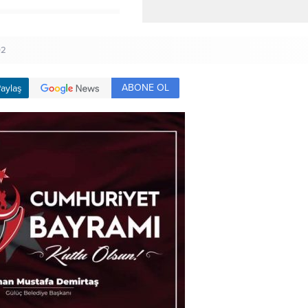
02
ABONE OL
aylaş