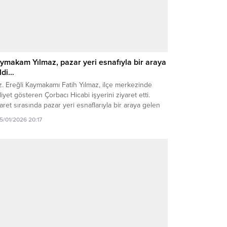
ymakam Yılmaz, pazar yeri esnafıyla bir araya
ldi…
. Ereğli Kaymakamı Fatih Yılmaz, ilçe merkezinde
liyet gösteren Çorbacı Hicabi işyerini ziyaret etti.
aret sırasında pazar yeri esnaflarıyla bir araya gelen
makam Yılmaz, esnafın hal ve hatırını sorarak sohbet
15/01/2026 20:17
i. İşletme sahiplerinden yürütülen çalışmalar hakkında
gi alan Yılmaz, esnafa kolaylıklar ve bol kazançlar
edi. Kaymakam Yılmaz’ın ziyareti, esnaf tarafından...