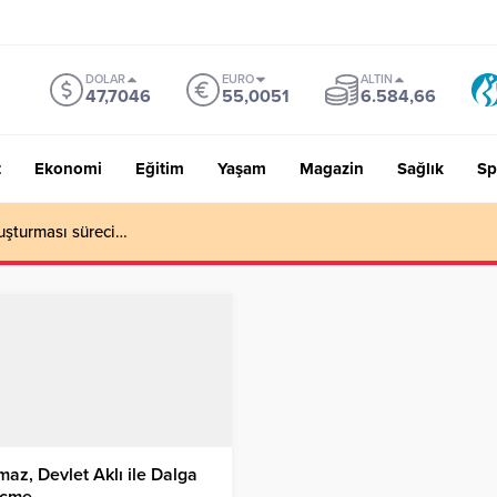
DOLAR
EURO
ALTIN
47,7046
55,0051
6.584,66
t
Ekonomi
Eğitim
Yaşam
Magazin
Sağlık
Sp
uşturması süreci…
maz, Devlet Aklı ile Dalga
çme…