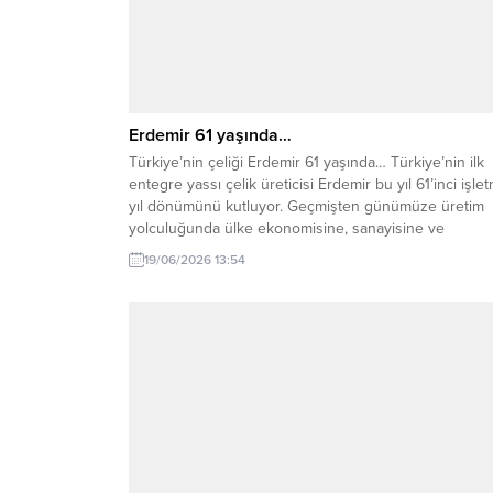
Erdemir 61 yaşında…
Türkiye’nin çeliği Erdemir 61 yaşında… Türkiye’nin ilk
entegre yassı çelik üreticisi Erdemir bu yıl 61’inci işle
yıl dönümünü kutluyor. Geçmişten günümüze üretim
yolculuğunda ülke ekonomisine, sanayisine ve
istihdamına güçlü katkılar sunan Erdemir, köklü geçmiş
19/06/2026 13:54
geleceğe yön veren sürdürülebilirlik vizyonuyla
buluşturuyor. Küresel ölçekte yaşanan savaşlar ve
belirsizliklerin hakim olduğu günümüzde dünya...