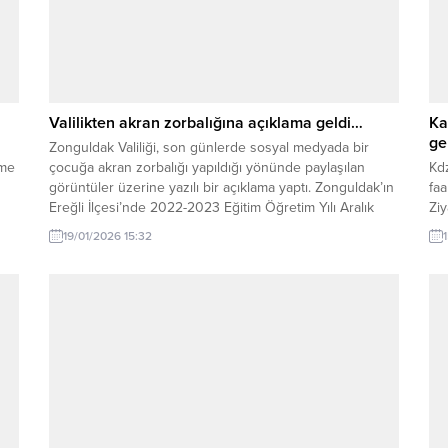
Valilikten akran zorbalığına açıklama geldi…
Ka
ge
Zonguldak Valiliği, son günlerde sosyal medyada bir
tme
çocuğa akran zorbalığı yapıldığı yönünde paylaşılan
Kdz
görüntüler üzerine yazılı bir açıklama yaptı. Zonguldak’ın
faa
Ereğli İlçesi’nde 2022-2023 Eğitim Öğretim Yılı Aralık
Ziy
ini
ayında, Kdz. Ereğli Mesleki ve Teknik Anadolu Lisesinde
Kay
19/01/2026 15:32
öğrenim gören bir öğrencinin, aynı sınıftaki bir grup
ett
öğrenci tarafından akran zorbalığına uğradığı görüntüler,
bil
yeniden...
dil