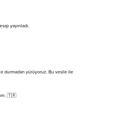
sajı yayınladı.
ze durmadan yürüyoruz. Bu vesile ile
ım. 🇹🇷