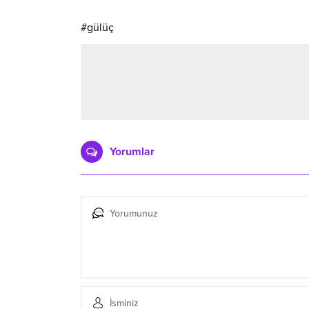
#gülüç
Yorumlar