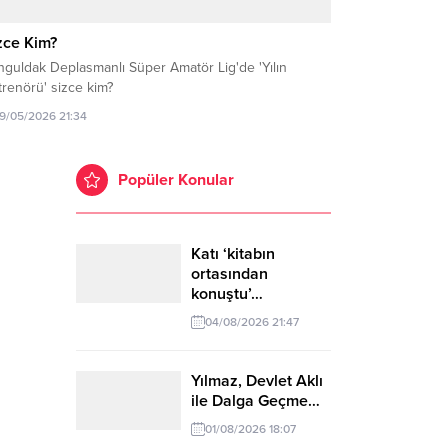
zce Kim?
nguldak Deplasmanlı Süper Amatör Lig'de 'Yılın
renörü' sizce kim?
19/05/2026 21:34
Popüler Konular
Katı ‘kitabın
ortasından
konuştu’…
04/08/2026 21:47
Yılmaz, Devlet Aklı
ile Dalga Geçme…
01/08/2026 18:07