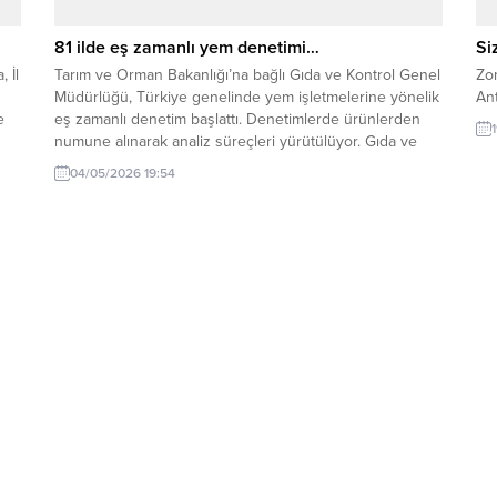
81 ilde eş zamanlı yem denetimi…
Si
 İl
Tarım ve Orman Bakanlığı’na bağlı Gıda ve Kontrol Genel
Zo
Müdürlüğü, Türkiye genelinde yem işletmelerine yönelik
Ant
e
eş zamanlı denetim başlattı. Denetimlerde ürünlerden
numune alınarak analiz süreçleri yürütülüyor. Gıda ve
Kontrol Genel Müdürlüğü tarafından başlatılan program
04/05/2026 19:54
kapsamında, Türkiye genelinde 81 ilde yem işletmelerine
u,
yönelik eş zamanlı denetimler gerçekleştiriliyor.
r,
Denetimler kapsamında onaylı, kayıtlı...