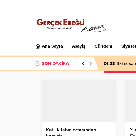
Ana Sayfa
Asayiş
Gündem
Siyase
SON DAKİKA
01:33
Bahis sor
Katı ‘kitabın ortasından
Yıl
konuştu’…
Ge