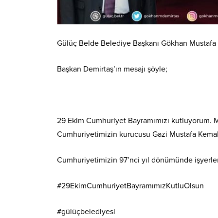
Gülüç Belde Belediye Başkanı Gökhan Mustafa D
Başkan Demirtaş’ın mesajı şöyle;
29 Ekim Cumhuriyet Bayramımızı kutluyorum. Mil
Cumhuriyetimizin kurucusu Gazi Mustafa Kemal A
Cumhuriyetimizin 97’nci yıl dönümünde işyerleri
#29EkimCumhuriyetBayramımızKutluOlsun
#gülüçbelediyesi