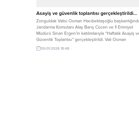
Asayiş ve güvenlik toplantısı gerçekleştirildi…
Zonguldak Valisi Osman Hacıbektaşoğlu başkanlığında,
Jandarma Komutanı Alay Barış Cücen ve İl Emniyet
Müdürü Sinan Ergen’in katılımlarıyla “Haftalık Asayiş v
Güvenlik Toplantısı” gerçekleştirildi. Vali Osman
Hacıbektaşoğlu başkanlığında düzenlenen toplantıda
05/01/2026 18:48
suçla mücadele kapsamında yürütülen operasyonlar,
trafik güvenliğine yönelik denetimler; terör, uyuşturuc
kaçakçılık ve organize suçlarla ilgili yürütülen çalışmala
siber suçlarla...