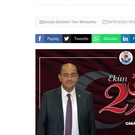
Asayiş
Gündem
Tüm Manşetler
29/10/2020 14:
Paylaş
Tweetle
Gönder
P