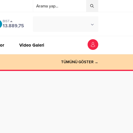
BIST
°C
ZONGULDAK
13.889,75
AÇIK
or
Video Galeri
TÜMÜNÜ GÖSTER →