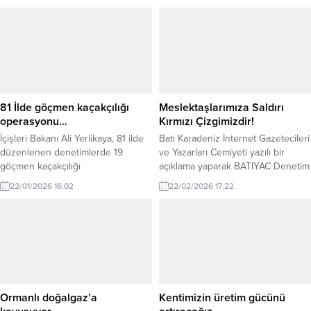
81 İlde göçmen kaçakçılığı
Meslektaşlarımıza Saldırı
operasyonu…
Kırmızı Çizgimizdir!
İçişleri Bakanı Ali Yerlikaya, 81 ilde
Batı Karadeniz İnternet Gazetecileri
düzenlenen denetimlerde 19
ve Yazarları Cemiyeti yazılı bir
göçmen kaçakçılığı
açıklama yaparak BATIYAC Denetim
organizatörünün yakalandığını, 372
Kurulu Başkanı Kaan Kocaman’a
22/01/2026 16:02
22/02/2026 17:22
bini aşkın kişinin kimlik
yapılan saldırıyı kınadı. BATİYAC
kontrolünden geçirildiğini ve 478
Yönetimi adına Başkan Muharrem
düzensiz göçmenin tespit edildiğini
Yokarıbaş imzalı yapılan açıklama
açıkladı. İçişleri Bakanı Ali Yerlikaya,
şöyle: Kdz.Ereğli Belediyespor-52
düzensiz göç ve göçmen
Orduspor FK karşılaşması sonrası
kaçakçılığıyla mücadele
yaşanan olay nedeniyle bu
kapsamında 81 ilde eş zamanlı
açıklanın yapılması zorunlu hale
denetimler gerçekleştirildiğini
gelmiştir. Dün Kdz.Ereğli Şehit Vefa
Ormanlı doğalgaz’a
Kentimizin üretim gücünü
duyurdu. Yerlikaya’nın paylaştığı
Karakurdu...