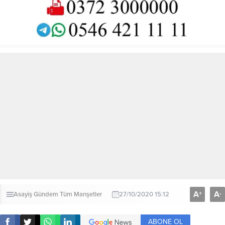
A
A
+
-
Asayiş
Gündem
Tüm Manşetler
27/10/2020 15:12
ABONE OL