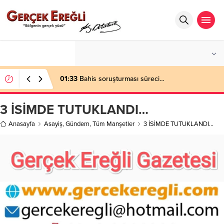
°C
ZONGULDAK
AZ BULUTLU
01:33
Bahis soruşturması süreci…
3 İSİMDE TUTUKLANDI…
Anasayfa
Asayiş
,
Gündem
,
Tüm Manşetler
3 İSİMDE TUTUKLANDI…