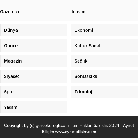
cep telefonu ile kaydedilirken,
devam edildiğini belirterek,
oluşan yoğun dumanın Ana makina
“Vatandaşlarımızın acil sağlık
Gazeteler
İletişim
yaşanan sıkıntıdan kaynaklandığı...
hizmetlerine daha hızlı ulaşabilmesi
için çalışmayı sürdürüyoruz”
ifadelerine yer verdi.
Dünya
Ekonomi
Güncel
Kültür-Sanat
Magazin
Sağlık
Siyaset
SonDakika
Spor
Teknoloji
Yaşam
Copyright by (c) gercekeregli.com Tüm Hakları Saklıdır. 2024 - Aynet
Bilişim www.aynetbilisim.com