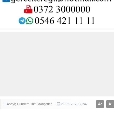
A
A
+
-
Asayiş
Gündem
Tüm Manşetler
29/06/2020 23:47