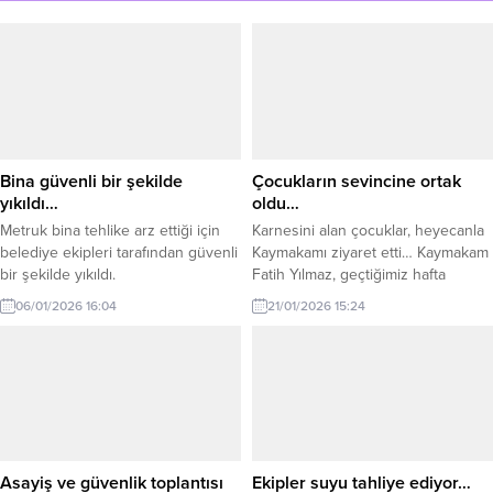
Bina güvenli bir şekilde
Çocukların sevincine ortak
yıkıldı…
oldu…
Metruk bina tehlike arz ettiği için
Karnesini alan çocuklar, heyecanla
belediye ekipleri tarafından güvenli
Kaymakamı ziyaret etti… Kaymakam
bir şekilde yıkıldı.
Fatih Yılmaz, geçtiğimiz hafta
evlerini ziyaret ettiği çocukların
06/01/2026 16:04
21/01/2026 15:24
karne heyecanına ortak oldu.
Karnelerini alan minik misafirler,
Kaymakam Fatih Yılmaz’a
karnelerini göstermek üzere
makamında ziyaret etti. Kaymakam
Fatih Yılmaz, çocuklarla yakından
ilgilendi, onlarla sohbet ederek
başarılarının devamını diledi.
Asayiş ve güvenlik toplantısı
Ekipler suyu tahliye ediyor…