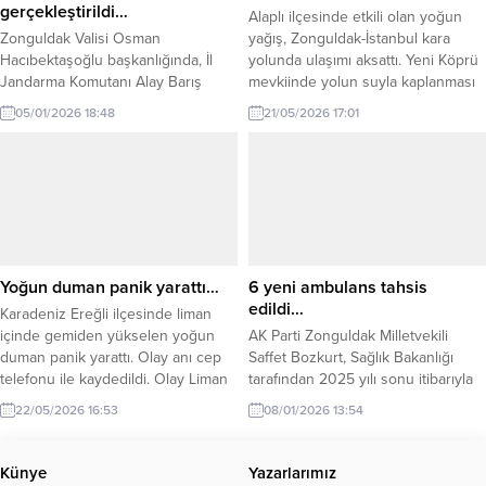
Ziyarette, “Her zaman
gerçekleştirildi…
Alaplı ilçesinde etkili olan yoğun
çocuklarımızın yanında...
Zonguldak Valisi Osman
yağış, Zonguldak-İstanbul kara
Hacıbektaşoğlu başkanlığında, İl
yolunda ulaşımı aksattı. Yeni Köprü
Jandarma Komutanı Alay Barış
mevkiinde yolun suyla kaplanması
Cücen ve İl Emniyet Müdürü Sinan
nedeniyle araçlar ilerlemekte
05/01/2026 18:48
21/05/2026 17:01
Ergen’in katılımlarıyla “Haftalık
güçlük çekerken, bölgede uzun
Asayiş ve Güvenlik Toplantısı”
trafik kuyrukları oluştu. İtfaiye
gerçekleştirildi. Vali Osman
ekipleri biriken suyu tahliye etmek
Hacıbektaşoğlu başkanlığında
için çalışma başlattı. Alaplı ilçesinde
düzenlenen toplantıda suçla
sabah saatlerinden itibaren etkisini
mücadele kapsamında yürütülen
artıran sağanak yağış, Zonguldak-
operasyonlar, trafik güvenliğine
İstanbul kara yolunda ulaşımı
yönelik denetimler; terör,
olumsuz...
Yoğun duman panik yarattı…
6 yeni ambulans tahsis
uyuşturucu, kaçakçılık ve organize
edildi…
Karadeniz Ereğli ilçesinde liman
suçlarla ilgili yürütülen çalışmalar,
içinde gemiden yükselen yoğun
AK Parti Zonguldak Milletvekili
siber suçlarla...
duman panik yarattı. Olay anı cep
Saffet Bozkurt, Sağlık Bakanlığı
telefonu ile kaydedildi. Olay Liman
tarafından 2025 yılı sonu itibarıyla
girişinde meydana geldi. İddiaya
Zonguldak İl Sağlık Müdürlüğü’ne 6
22/05/2026 16:53
08/01/2026 13:54
göre liman içinde demir atan
yeni ambulans tahsis edildiğini
Ekmen Star isimli gemiden aniden
açıkladı. Bozkurt, açıklamasında ilin
duman yükselmeye başladı. O anlar
sağlık altyapısının güçlendirilmeye
Künye
Yazarlarımız