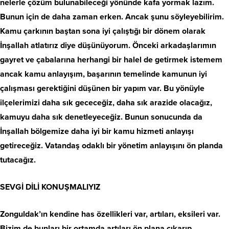
nelerle çözüm bulunabileceği yönünde kafa yormak lazım.
Bunun için de daha zaman erken. Ancak şunu söyleyebilirim.
Kamu çarkının baştan sona iyi çalıştığı bir dönem olarak
İnşallah atlatırız diye düşünüyorum. Önceki arkadaşlarımın
gayret ve çabalarına herhangi bir halel de getirmek istemem
ancak kamu anlayışım, başarının temelinde kamunun iyi
çalışması gerektiğini düşünen bir yapım var. Bu yönüyle
ilçelerimizi daha sık gececeğiz, daha sık arazide olacağız,
kamuyu daha sık denetleyeceğiz. Bunun sonucunda da
İnşallah bölgemize daha iyi bir kamu hizmeti anlayışı
getireceğiz. Vatandaş odaklı bir yönetim anlayışını ön planda
tutacağız.
SEVGİ DİLİ KONUŞMALIYIZ
Zonguldak’ın kendine has özellikleri var, artıları, eksileri var.
Bizim de bunları bir ortamda artıları ön plana çıkarıp,