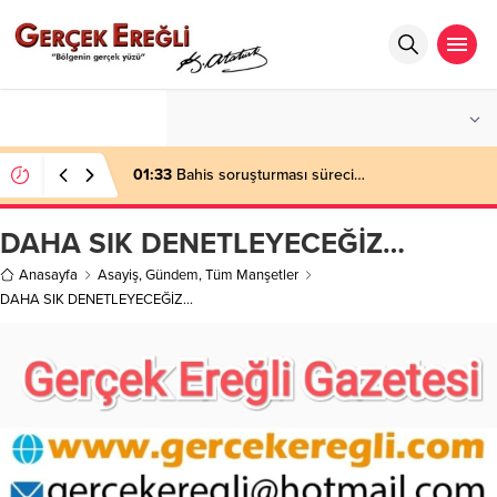
°C
ZONGULDAK
AÇIK
01:33
Bahis soruşturması süreci…
DAHA SIK DENETLEYECEĞİZ…
Anasayfa
Asayiş
,
Gündem
,
Tüm Manşetler
DAHA SIK DENETLEYECEĞİZ…