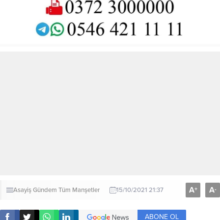
A
A
+
-
Asayiş
Gündem
Tüm Manşetler
15/10/2021 21:37
ABONE OL