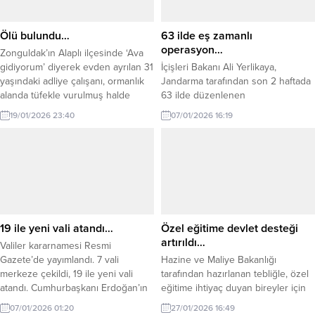
Ölü bulundu…
63 ilde eş zamanlı
operasyon…
Zonguldak’ın Alaplı ilçesinde ‘Ava
gidiyorum’ diyerek evden ayrılan 31
İçişleri Bakanı Ali Yerlikaya,
yaşındaki adliye çalışanı, ormanlık
Jandarma tarafından son 2 haftada
alanda tüfekle vurulmuş halde
63 ilde düzenlenen
bulundu. Alaplı ilçesinde dün
operasyonlarda 1 ton 343 kilogram
19/01/2026 23:40
07/01/2026 16:19
akşam saatlerinde ‘Ava gidiyorum’
uyuşturucu madde ile 178 bin 615
diyerek evden ayrılan Mustafa
uyuşturucu hapın ele geçirildiğini,
Uçar’ın (31) geri eve dönmemesi
162 şüphelinin tutuklandığını
üzerine AFAD, UMKE, jandarma ve
açıkladı. İçişleri Bakanı Ali Yerlikaya,
gönüllü vatandaşlar, yoğun kar
sosyal medya hesabından yaptığı
yağışı ve dondurucu soğukta
açıklamada, uyuşturucu madde
arama çalışması başlatmıştı....
satıcılarına yönelik Türkiye
genelinde geniş çaplı operasyonlar
19 ile yeni vali atandı…
Özel eğitime devlet desteği
düzenlendiğini...
artırıldı…
Valiler kararnamesi Resmi
Gazete’de yayımlandı. 7 vali
Hazine ve Maliye Bakanlığı
merkeze çekildi, 19 ile yeni vali
tarafından hazırlanan tebliğle, özel
atandı. Cumhurbaşkanı Erdoğan’ın
eğitime ihtiyaç duyan bireyler için
imzası ile Resmi Gazete’de
2026 yılında verilecek devlet
07/01/2026 01:20
27/01/2026 16:49