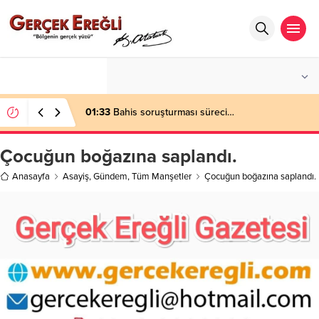
°C
ZONGULDAK
AZ BULUTLU
01:33
Bahis soruşturması süreci…
Çocuğun boğazına saplandı.
Anasayfa
Asayiş
,
Gündem
,
Tüm Manşetler
Çocuğun boğazına saplandı.