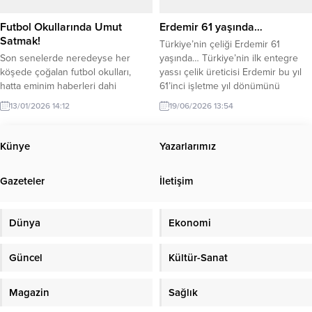
Kaleminiz her daim özgür,...
Futbol Okullarında Umut
Erdemir 61 yaşında…
Satmak!
Türkiye’nin çeliği Erdemir 61
Son senelerde neredeyse her
yaşında… Türkiye’nin ilk entegre
köşede çoğalan futbol okulları,
yassı çelik üreticisi Erdemir bu yıl
hatta eminim haberleri dahi
61’inci işletme yıl dönümünü
olmayan PSG’sinden tut
kutluyor. Geçmişten günümüze
13/01/2026 14:12
19/06/2026 13:54
Manchester City’sine kadar futbol
üretim yolculuğunda ülke
okulları… Dışarıdan bakınca cıvıl
ekonomisine, sanayisine ve
cıvıl, spor yapan çocuklar,
istihdamına güçlü katkılar sunan
Künye
Yazarlarımız
geleceğin yıldız adayları… Ne güzel
Erdemir, köklü geçmişini geleceğe
değil mi? Keşke sadece bu kadar
yön veren sürdürülebilirlik
Gazeteler
İletişim
masum olsa. Aslında bu hafta başka
vizyonuyla buluşturuyor. Küresel
bir konu hakkında yazmayı
ölçekte yaşanan savaşlar ve
planlamıştım; fakat...
belirsizliklerin hakim olduğu
Dünya
Ekonomi
günümüzde dünya...
Güncel
Kültür-Sanat
Magazin
Sağlık