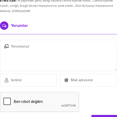
ETİKETLER:
19 yaşındaki genç aldığı ilaçlarla canına kıymak istedi.
,
Canına kıymak
istedi.
,
ereğli
,
Ereğli Devlet Hastanesi'ne sevk edildi.
,
Özel Echomar Hastanesine
kaldırdı
,
ZONGULDAK
Yorumlar