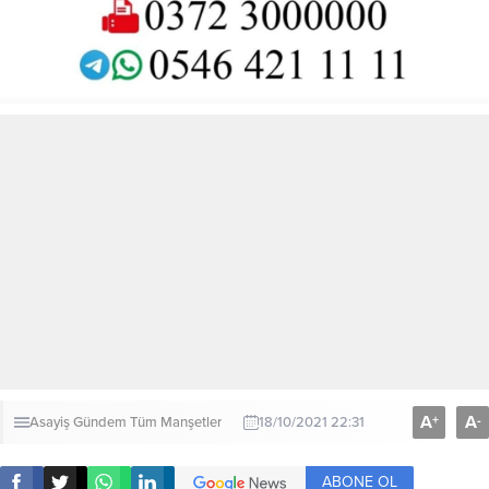
A
A
+
-
Asayiş
Gündem
Tüm Manşetler
18/10/2021 22:31
ABONE OL