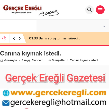
°C
ZONGULDAK
PARÇALI BULUTLU
01:33
Bahis soruşturması süreci…
Canına kıymak istedi.
Anasayfa
Asayiş
,
Gündem
,
Tüm Manşetler
Canına kıymak istedi.