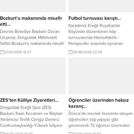
Bozkurt’u makamında misafir
Futbol turnuvası karıştı…
etti…
Karadeniz Ereğli Ruşahanlar
Devrek Belediye Başkanı Özcan
Köyünde düzenlenen köy
Ulupınar, Zonguldak Milletvekili
turnuvasında Hamzafakıhlı -
Saffet Bozkurt’u makamında misafir
Pempeciler arasında oynanan
etti. Samimi bir atmosferde
müsabakada olaylar çıktı.
27/01/2026 16:37
28/06/2026 22:39
gerçekleşen ziyarette; ilçemizin ve
bölgemizin gelişimine katkı
sunacak mevcut ve planlanan
çalışmalar üzerine kapsamlı
değerlendirmeler yapılarak karşılıklı
görüş alışverişinde bulunuldu.
Ziyarete AK Parti Devrek İlçe
Başkanı Muharrem Terzi’nin yanı
ZES’ten Külliye Ziyaretleri…
Öğrenciler üzerinden haksız
sıra Belediye Meclis Üyeleri, İl
kazanç…
Zonguldak Ereğli Spor (ZES)
Genel...
Başkanı Kaan Kocaman ve Başkan
Düzce’de meslek lisesinde okuyan
Yardımcısı Tevfik Cengiz Demirci
öğrencileri staj yapıyor gibi
Cumhurbaşkanlığı Yüksek İstişare
göstererek 72 öğrenci üzerinden
Kurulu Üyesi Köksal Toptan ve
haksız kazanç sağladığı şüphesiyle