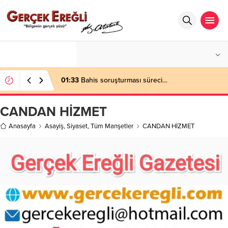
°C
ZONGULDAK
PARÇALI BULUTLU
01:33
Bahis soruşturması süreci…
CANDAN HİZMET
Anasayfa
Asayiş
,
Siyaset
,
Tüm Manşetler
CANDAN HİZMET