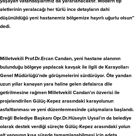
yaşayan vatandaşlarımız da yararlanacaktır. Modern tıp
aletlerinin yeralacağı her türlü ince detayların dahi
düşünüldüğü yeni hastanemiz bölgemize hayırlı uğurlu olsun”
dedi.
Milletvekili Prof.Dr.Ercan Candan, yeni hastane alanının
bulunduğu bölgeye yapılacak kavşak ile ilgili de Karayolları
Genel Müdürlüğü’nde görüşmelerini sürdürüyor. Öte yandan
uzun yıllar kanayan yara haline gelen defalarca dile
getirilmesine rağmen Milletvekili Candan’ın özverisi ile
projelendirilen Gülüç-Kepez arasındaki karayolunun
asfaltlanması ve yeni düzenlenmesinde çalışmalara başlandı.
Ereğli Belediye Başkanı Opr.Dr.Hüseyin Uysal’ın da belediye
olarak destek verdiği süreçte Gülüç-Kepez arasındaki yolun
alt yapısının kısa sürede tamamlanabilmesi için adeta