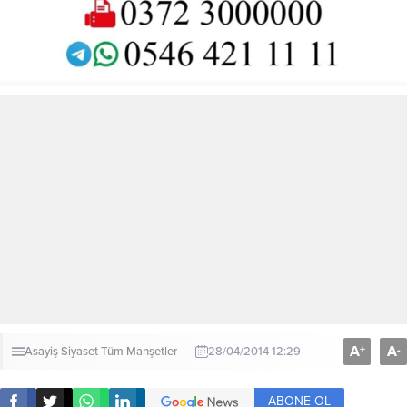
A
A
+
-
Asayiş
Siyaset
Tüm Manşetler
28/04/2014 12:29
ABONE OL