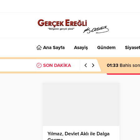
Ana Sayfa
Asayiş
Gündem
Siyase
SON DAKİKA
01:33
Bahis sor
Yılmaz, Devlet Aklı ile Dalga
Geçme…