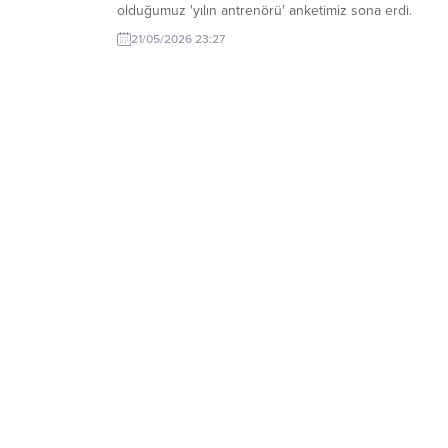
olduğumuz 'yılın antrenörü' anketimiz sona erdi.
21/05/2026 23:27