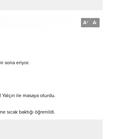
A
A
+
-
i sona eriyor.
 Yalçın ile masaya oturdu.
ne sıcak baktığı öğrenildi.