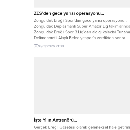
ZES’den gece yarısı operasyonu…
Zonguldak Ereğli Spor’dan gece yarısı operasyonu…
Zonguldak Deplasmanlı Süper Amatör Lig takımlarınd
Zonguldak Ereğli Spor 3.Lig’den aldığı kalecisi Tunah
Delimehmet’i Alaplı Belediyespor’a verdikten sonra
sessizliğe bürünmüştü. Transfer çalışmalarını sessizc
16/01/2026 21:39
yürüten Zonguldak Ereğli Spor yine 3. Lig takımlarınd
Karabük İdman Yurduspor’da forma giyen Kaleci Has
Kartal’ı gece yarısı operasyonu ile kadrosuna...
İşte Yılın Antrenörü…
Gerçek Ereğli Gazetesi olarak geleneksel hale getirm