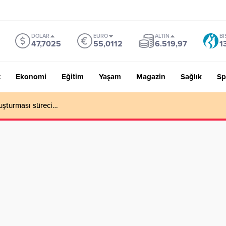
DOLAR
EURO
ALTIN
BI
47,7025
55,0112
6.519,97
1
t
Ekonomi
Eğitim
Yaşam
Magazin
Sağlık
Sp
uşturması süreci…