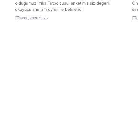
olduğumuz 'Yılın Futbolcusu' anketimiz siz değerli
Ön
okuyucularımızın oyları ile belirlendi.
sır
19/06/2026 13:25