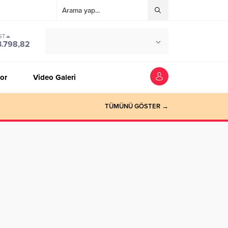
ST
°C
ZONGULDAK
3.798,82
PARÇALI BULUTLU
or
Video Galeri
TÜMÜNÜ GÖSTER →