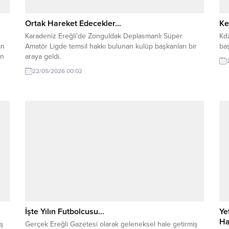
Ortak Hareket Edecekler…
Ke
Karadeniz Ereğli'de Zonguldak Deplasmanlı Süper
Kdz
an
Amatör Ligde temsil hakkı bulunan kulüp başkanları bir
baş
an
araya geldi.
22/05/2026 00:02
e
an
an
İşte Yılın Futbolcusu…
Ye
Ha
iş
Gerçek Ereğli Gazetesi olarak geleneksel hale getirmiş