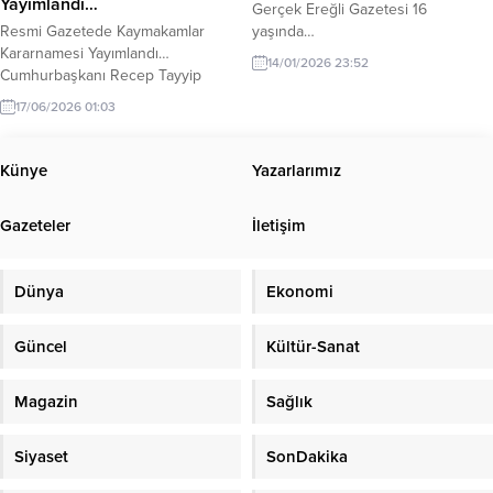
Yayımlandı…
Gerçek Ereğli Gazetesi 16
Resmi Gazetede Kaymakamlar
yaşında…
Kararnamesi Yayımlandı…
14/01/2026 23:52
Cumhurbaşkanı Recep Tayyip
Erdoğan’ın imzasıyla yayımlanan
17/06/2026 01:03
Kaymakamlar ve Vali Yardımcıları
Kararnamesi Resmi Gazete de yer
aldı. Kararname ile toplam 430
Künye
Yazarlarımız
Kaymakam, Vali Yardımcısı ve
İçişleri Bakanlığı Merkez Teşkilatı
Gazeteler
İletişim
personelinin görev yeri değiştirildi.
208 kaymakamın görev yeri değişti.
17.06.2026 tarihli 2026/148 karar
Dünya
Ekonomi
numaralı Cumhurbaşkanı Kararı’nın
eki...
Güncel
Kültür-Sanat
Magazin
Sağlık
Siyaset
SonDakika