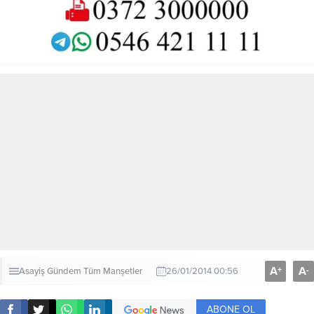
A
A
+
-
Asayiş
Gündem
Tüm Manşetler
26/01/2014 00:56
ABONE OL