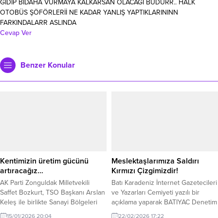
GİDİP BİDAHA VURMAYA KALKARSAN OLACAGI BUDURR.. HALK
OTOBÜS ŞÖFÖRLERİİ NE KADAR YANLIŞ YAPTIKLARININN
FARKINDALARR ASLINDA
Cevap Ver
Benzer Konular
Kentimizin üretim gücünü
Meslektaşlarımıza Saldırı
artıracağız…
Kırmızı Çizgimizdir!
AK Parti Zonguldak Milletvekili
Batı Karadeniz İnternet Gazetecileri
Saffet Bozkurt, TSO Başkanı Arslan
ve Yazarları Cemiyeti yazılı bir
Keleş ile birlikte Sanayi Bölgeleri
açıklama yaparak BATIYAC Denetim
Genel Müdürü Abdurrahman
Kurulu Başkanı Kaan Kocaman’a
15/01/2026 20:04
22/02/2026 17:22