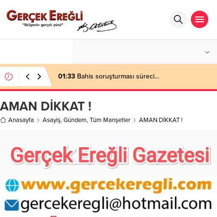
°C
ZONGULDAK
PARÇALI BULUTLU
01:33
Bahis soruşturması süreci…
AMAN DİKKAT !
Anasayfa
Asayiş
,
Gündem
,
Tüm Manşetler
AMAN DİKKAT !