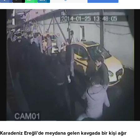
Karadeniz Ereğli’de meydana gelen kavgada bir kişi ağır