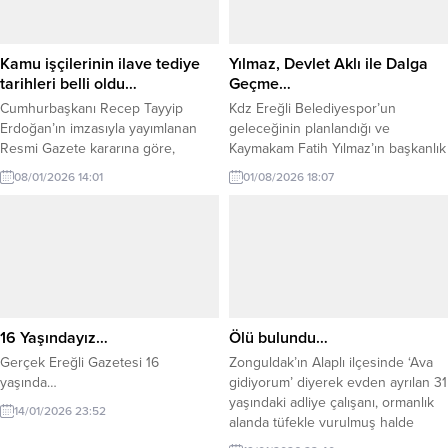
yaşanan olay nedeniyle bu
açıklanın yapılması zorunlu hale
gelmiştir. Dün Kdz.Ereğli Şehit Vefa
Kamu işçilerinin ilave tediye
Yılmaz, Devlet Aklı ile Dalga
Karakurdu...
tarihleri belli oldu…
Geçme…
Cumhurbaşkanı Recep Tayyip
Kdz Ereğli Belediyespor’un
Erdoğan’ın imzasıyla yayımlanan
geleceğinin planlandığı ve
Resmi Gazete kararına göre,
Kaymakam Fatih Yılmaz’ın başkanlık
kamuda çalışan işçilerin 2026 yılı
ettiği toplantıya katılımın yüksek
08/01/2026 14:01
01/08/2026 18:07
ilave tediye ödeme tarihleri
olması mutluluk vericiydi.
açıklandı. Çalışma ve Sosyal
Güvenlik Bakanlığı, kamuda çalışan
işçilerin 2026 yılı ilave tediye
ödeme takvimini kamuoyuyla
paylaştı. Cumhurbaşkanı Recep
Tayyip Erdoğan’ın imzasıyla Resmi
Gazete’de yayımlanan karara göre
16 Yaşındayız…
Ölü bulundu…
ilave tediyeler iki taksit...
Gerçek Ereğli Gazetesi 16
Zonguldak’ın Alaplı ilçesinde ‘Ava
yaşında…
gidiyorum’ diyerek evden ayrılan 31
yaşındaki adliye çalışanı, ormanlık
14/01/2026 23:52
alanda tüfekle vurulmuş halde
bulundu. Alaplı ilçesinde dün