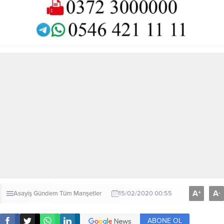
A
A
+
-
Asayiş
Gündem
Tüm Manşetler
15/02/2020 00:55
ABONE OL