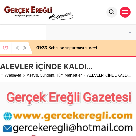
°C
ZONGULDAK
AZ BULUTLU
01:33
Bahis soruşturması süreci…
ALEVLER İÇİNDE KALDI…
Anasayfa
Asayiş
,
Gündem
,
Tüm Manşetler
ALEVLER İÇİNDE KALDI…