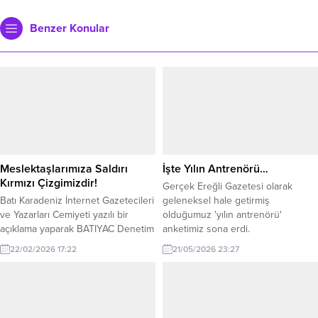
Benzer Konular
Meslektaşlarımıza Saldırı
İşte Yılın Antrenörü…
Kırmızı Çizgimizdir!
Gerçek Ereğli Gazetesi olarak
Batı Karadeniz İnternet Gazetecileri
geleneksel hale getirmiş
ve Yazarları Cemiyeti yazılı bir
olduğumuz 'yılın antrenörü'
açıklama yaparak BATIYAC Denetim
anketimiz sona erdi.
Kurulu Başkanı Kaan Kocaman’a
22/02/2026 17:22
21/05/2026 23:27
yapılan saldırıyı kınadı. BATİYAC
Yönetimi adına Başkan Muharrem
Yokarıbaş imzalı yapılan açıklama
şöyle: Kdz.Ereğli Belediyespor-52
Orduspor FK karşılaşması sonrası