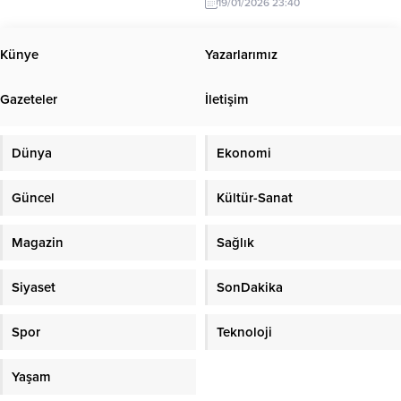
19/01/2026 23:40
akşam saatlerinde ‘Ava gidiyorum’
diyerek evden ayrılan Mustafa
Uçar’ın (31) geri eve dönmemesi
Künye
Yazarlarımız
üzerine AFAD, UMKE, jandarma ve
gönüllü vatandaşlar, yoğun kar
Gazeteler
İletişim
yağışı ve dondurucu soğukta
arama çalışması başlatmıştı....
Dünya
Ekonomi
Güncel
Kültür-Sanat
Magazin
Sağlık
Siyaset
SonDakika
Spor
Teknoloji
Yaşam