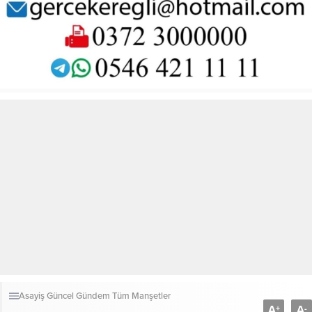
Asayiş
Güncel
Gündem
Tüm Manşetler
A
A
+
-