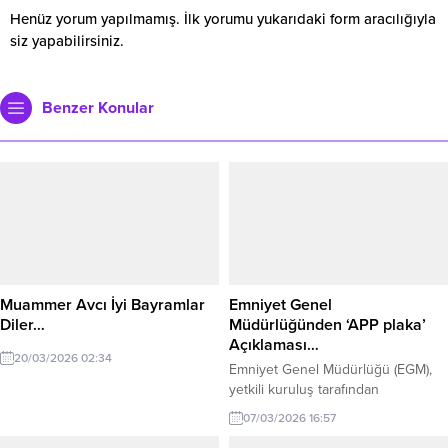
Henüz yorum yapılmamış. İlk yorumu yukarıdaki form aracılığıyla
siz yapabilirsiniz.
Benzer Konular
Muammer Avcı İyi Bayramlar
Emniyet Genel
Diler…
Müdürlüğünden ‘APP plaka’
Açıklaması…
20/03/2026 02:34
Emniyet Genel Müdürlüğü (EGM),
yetkili kuruluş tarafından
basılmayan, üzerinde resmi mühür
07/03/2026 16:57
ve yönetmelikte belirtilen güvenlik