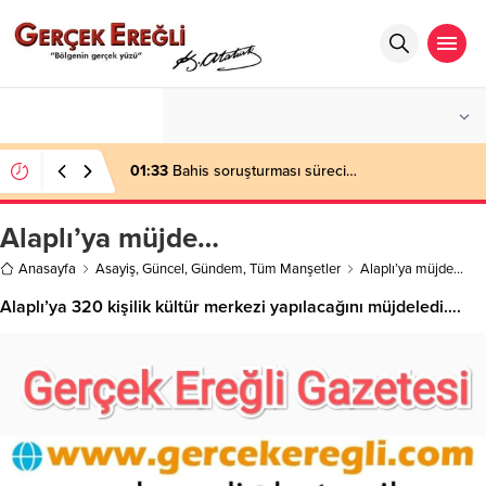
°C
ZONGULDAK
AÇIK
01:33
Bahis soruşturması süreci…
Alaplı’ya müjde…
Anasayfa
Asayiş
,
Güncel
,
Gündem
,
Tüm Manşetler
Alaplı’ya müjde…
Alaplı’ya 320 kişilik kültür merkezi yapılacağını müjdeledi….