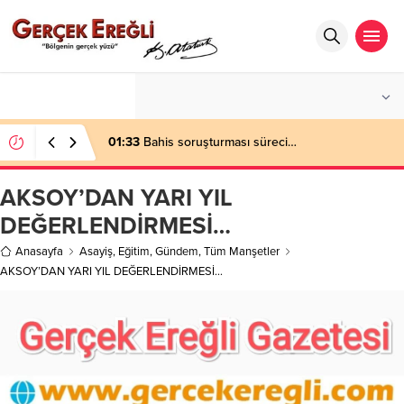
°C
ZONGULDAK
AZ BULUTLU
01:33
Bahis soruşturması süreci…
AKSOY’DAN YARI YIL
DEĞERLENDİRMESİ…
Anasayfa
Asayiş
,
Eğitim
,
Gündem
,
Tüm Manşetler
AKSOY’DAN YARI YIL DEĞERLENDİRMESİ…