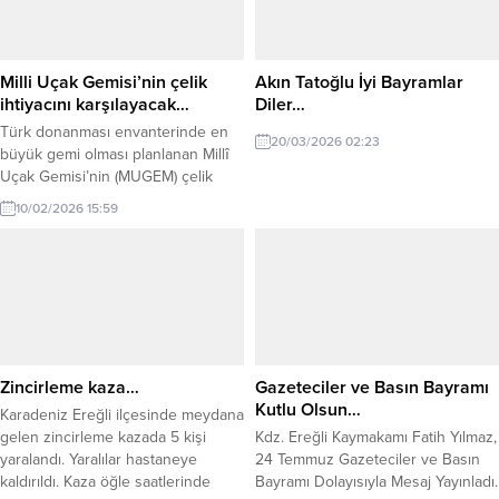
GJA 956 plakalı hafif ticari araç
mensuplarıyla bir araya geldi.
kontrolden, çıkarak dinlenme tesisi
Gazetecilerin gününü kutlayan
yol ayrımındaki bariyere çarptı.
Başkan Posbıyık, rahmetli olmuş
Bariyer, hafif ticari aracın...
gazetecileri yad etti. 27 yılık
Milli Uçak Gemisi’nin çelik
Akın Tatoğlu İyi Bayramlar
belediye başkanlığı dönemi...
ihtiyacını karşılayacak…
Diler…
Türk donanması envanterinde en
20/03/2026 02:23
büyük gemi olması planlanan Millî
Uçak Gemisi’nin (MUGEM) çelik
ihtiyacı, Türkiye’nin lider entegre
10/02/2026 15:59
çelik üreticisi OYAK şirketi Erdemir
tarafından karşılanacak. MUGEM’in
inşasında kritik öneme sahip
yaklaşık 40 bin ton gemi sacı,
Erdemir’in ileri teknoloji ve
mühendislik imkânlarıyla tedarik
edilecek. Erdemir, Türkiye’nin ilk
uçak gemisi MUGEM Projesi...
Zincirleme kaza…
Gazeteciler ve Basın Bayramı
Kutlu Olsun…
Karadeniz Ereğli ilçesinde meydana
gelen zincirleme kazada 5 kişi
Kdz. Ereğli Kaymakamı Fatih Yılmaz,
yaralandı. Yaralılar hastaneye
24 Temmuz Gazeteciler ve Basın
kaldırıldı. Kaza öğle saatlerinde
Bayramı Dolayısıyla Mesaj Yayınladı.