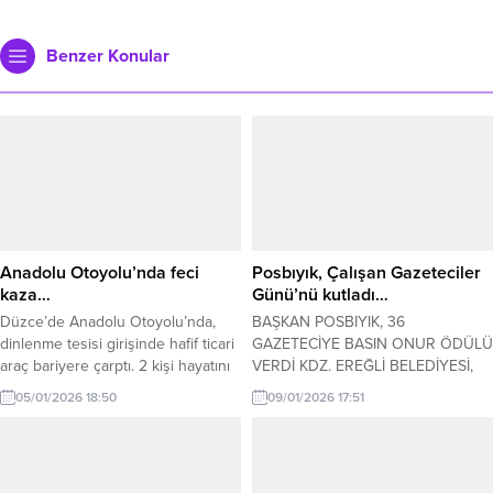
Benzer Konular
Anadolu Otoyolu’nda feci
Posbıyık, Çalışan Gazeteciler
kaza…
Günü’nü kutladı…
Düzce’de Anadolu Otoyolu’nda,
BAŞKAN POSBIYIK, 36
dinlenme tesisi girişinde hafif ticari
GAZETECİYE BASIN ONUR ÖDÜLÜ
araç bariyere çarptı. 2 kişi hayatını
VERDİ KDZ. EREĞLİ BELEDİYESİ,
kaybetti… Kaza, sabah saatlerinde
ÇALIŞAN GAZETECİLER GÜNÜ’NÜ
05/01/2026 18:50
09/01/2026 17:51
Anadolu Otoyolu’nun Düzce
KUTLADI Kdz. Ereğli Belediye
Üçköprü mevkisinde meydana
Başkanı Halil Posbıyık, 10 Ocak
geldi. Ankara istikametine giden
Çalışan Gazeteciler Günü’nde,
Doğan Yüner yönetimindeki 34
Ereğli ve Alaplı bölgesindeki basın