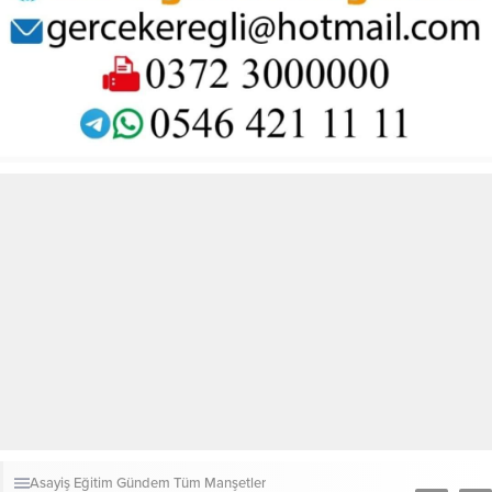
Asayiş
Eğitim
Gündem
Tüm Manşetler