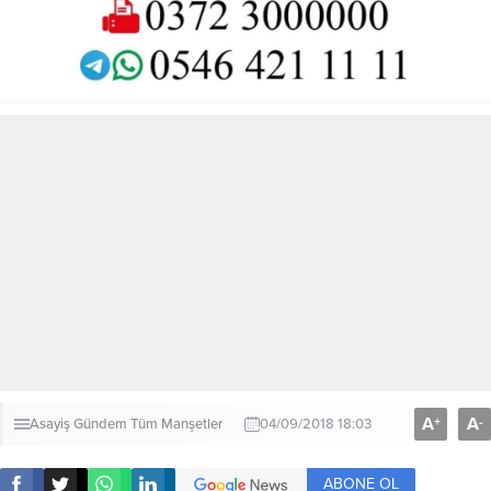
A
A
+
-
Asayiş
Gündem
Tüm Manşetler
04/09/2018 18:03
ABONE OL