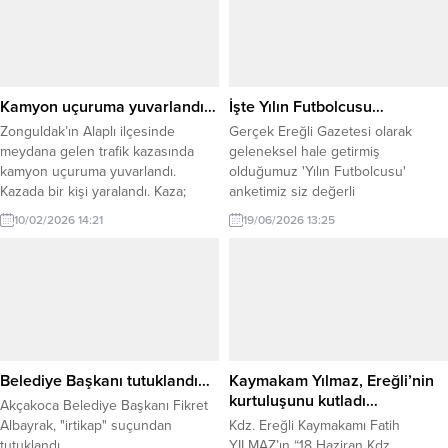
Kamyon uçuruma yuvarlandı…
İşte Yılın Futbolcusu…
Zonguldak’ın Alaplı ilçesinde
Gerçek Ereğli Gazetesi olarak
meydana gelen trafik kazasında
geleneksel hale getirmiş
kamyon uçuruma yuvarlandı.
olduğumuz 'Yılın Futbolcusu'
Kazada bir kişi yaralandı. Kaza;
anketimiz siz değerli
akşam saatleri üzerinde Alaplı-
okuyucularımızın oyları ile
10/02/2026 14:21
19/06/2026 13:25
Yığılca yolunda meydana geldi.
belirlendi.
Alınan bilgiye göre seyir halindeki
kamyon sürücüsünün
kontrolünden çıkması sonucu
uçuruma yuvarlandı. Kazada
kamyon sürücüsü yaralandı. İhbar
üzerine olay yerine jandarma ve
sağlık ekipleri yönlendirildi. Sağlık
Belediye Başkanı tutuklandı…
Kaymakam Yılmaz, Ereğli’nin
ekiplerinin olay...
kurtuluşunu kutladı…
Akçakoca Belediye Başkanı Fikret
Albayrak, "irtikap" suçundan
Kdz. Ereğli Kaymakamı Fatih
tutuklandı.
YILMAZ’ın “18 Haziran Kdz.