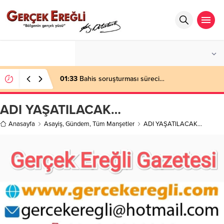
°C
ZONGULDAK
PARÇALI BULUTLU
01:33
Bahis soruşturması süreci…
ADI YAŞATILACAK…
Anasayfa
Asayiş
,
Gündem
,
Tüm Manşetler
ADI YAŞATILACAK…