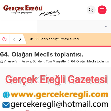
°C
ZONGULDAK
AZ BULUTLU
01:33
Bahis soruşturması süreci…
64. Olağan Meclis toplantısı.
Anasayfa
Asayiş
,
Gündem
,
Tüm Manşetler
64. Olağan Meclis toplantısı.