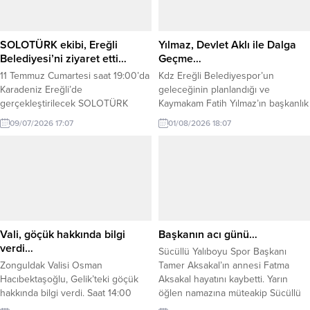
düzenlendi. İlçe Milli Eğitim Müdürü
öğrenildi. İddiaya göre olayın,
Harun Akgül, Halk Eğitim Müdürü
Hasanoğlu’na ait olduğu belirtilen...
Dr. Metin...
SOLOTÜRK ekibi, Ereğli
Yılmaz, Devlet Aklı ile Dalga
Belediyesi’ni ziyaret etti…
Geçme…
11 Temmuz Cumartesi saat 19:00’da
Kdz Ereğli Belediyespor’un
Karadeniz Ereğli’de
geleceğinin planlandığı ve
gerçekleştirilecek SOLOTÜRK
Kaymakam Fatih Yılmaz’ın başkanlık
gösteri uçuşu öncesinde,
ettiği toplantıya katılımın yüksek
09/07/2026 17:07
01/08/2026 18:07
SOLOTÜRK ekibi Kdz. Ereğli
olması mutluluk vericiydi.
Belediyesi’ni ziyaret etti. Belediye
Başkanlık Makamı’nda gerçekleşen
ziyarette, Belediye Başkan Vekili
Çetin Yiğit, gösteri pilotu Hv.Plt.Yb.
Murat Bakıcı, Hv.Plt.Bnb. M. Erhan
Aydemir, Hv.P.Ütğm. Ş. Alper Şen
ve Hv.Hrk.Asb.Üçvş. Muhammed
Vali, göçük hakkında bilgi
Başkanın acı günü…
Bölükbaşı’nı ağırladı. Ziyarette
verdi…
Sücüllü Yalıboyu Spor Başkanı
belediye başkan...
Zonguldak Valisi Osman
Tamer Aksakal’ın annesi Fatma
Hacıbektaşoğlu, Gelik’teki göçük
Aksakal hayatını kaybetti. Yarın
hakkında bilgi verdi. Saat 14:00
öğlen namazına müteakip Sücüllü
sularında maden kazası meydana
köyünde defnedilecek. Merhumeye