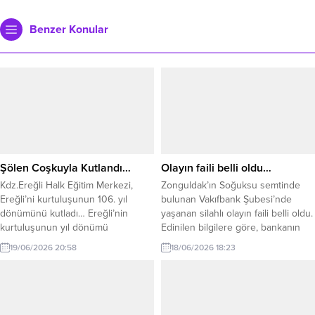
Benzer Konular
Şölen Coşkuyla Kutlandı…
Olayın faili belli oldu…
Kdz.Ereğli Halk Eğitim Merkezi,
Zonguldak’ın Soğuksu semtinde
Ereğli’ni kurtuluşunun 106. yıl
bulunan Vakıfbank Şubesi’nde
dönümünü kutladı… Ereğli’nin
yaşanan silahlı olayın faili belli oldu.
kurtuluşunun yıl dönümü
Edinilen bilgilere göre, bankanın
dolayısıyla, Amfi Tiyatro’da, Halk
üçüncü katına çıkan Batuhan
19/06/2026 20:58
18/06/2026 18:23
Oyunu Şöleni gerçekleştirildi.
Hasanoğlu isimli şahıs, yanında
Okullarda açılan halk oyunları
bulunan silahla ateş açtı. Olay,
kurslarının hem yıl sonu etkinliği
banka içerisinde büyük paniğe
hem de Ereğli’nin kurtuluşu
neden olurken Hasanoğlu’nun Ak
kutlanarak, eşsiz bir şölen
Parti İl Başkan Yardımcısı olduğu