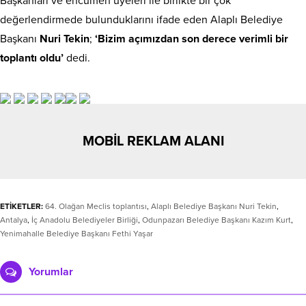
Başkanları ve encümen üyeleri ile birlikte bir çok
değerlendirmede bulunduklarını ifade eden Alaplı Belediye
Başkanı
Nuri Tekin
;
‘Bizim açımızdan son derece verimli bir
toplantı oldu’
dedi.
MOBİL REKLAM ALANI
ETİKETLER:
64. Olağan Meclis toplantısı
,
Alaplı Belediye Başkanı Nuri Tekin
,
Antalya
,
İç Anadolu Belediyeler Birliği
,
Odunpazarı Belediye Başkanı Kazım Kurt
,
Yenimahalle Belediye Başkanı Fethi Yaşar
Yorumlar