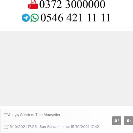
Asayiş
Gündem
Tüm Manşetler
A
A
+
-
15/10/2021 17:25 | Son Güncellenme: 15/10/2021 17:42