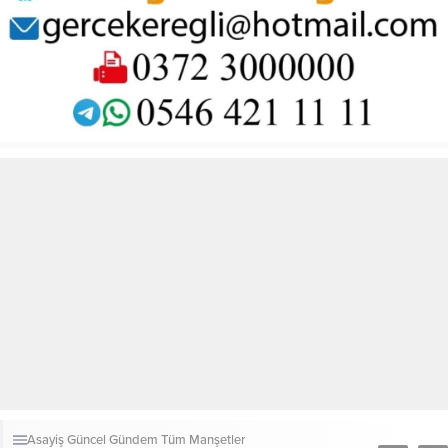
Asayiş
Güncel
Gündem
Tüm Manşetler