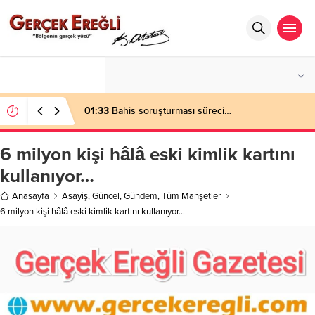
°C
ZONGULDAK
AÇIK
01:33
Bahis soruşturması süreci…
6 milyon kişi hâlâ eski kimlik kartını
kullanıyor…
Anasayfa
Asayiş
,
Güncel
,
Gündem
,
Tüm Manşetler
6 milyon kişi hâlâ eski kimlik kartını kullanıyor…