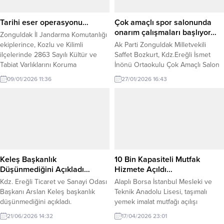
Tarihi eser operasyonu…
Çok amaçlı spor salonunda
onarım çalışmaları başlıyor…
Zonguldak İl Jandarma Komutanlığı
ekiplerince, Kozlu ve Kilimli
Ak Parti Zonguldak Milletvekili
ilçelerinde 2863 Sayılı Kültür ve
Saffet Bozkurt, Kdz.Ereğli İsmet
Tabiat Varlıklarını Koruma
İnönü Ortaokulu Çok Amaçlı Salon
Kanunu’na muhalefet ettiği tespit
Onarımı İşi hakkında açıklamada
09/01/2026 11:36
27/01/2026 16:43
edilen şahıslara yönelik operasyon
bulundu. Açıklama şöyle:
düzenlendi. Edinilen bilgilere göre;
“Kdz.Ereğli İsmet İnönü Ortaokulu
adli makamlardan alınan arama
Çok Amaçlı Salon Onarımı İşi,
kararına istinaden 8 Ocak 2026
Güçlendirme çalışmaları
tarihinde (3) şahsın ev ve
tamamlanan ve 2024–2025 eğitim
eklentilerinde yapılan aramalarda,
öğretim yılında öğrencilerimizin
(8) adet sikke, (4) adet...
yeni binada ders başı yaptığı Kdz.
Ereğli İsmet İnönü
Keleş Başkanlık
10 Bin Kapasiteli Mutfak
Ortaokulumuzda, basketbol,
Düşünmediğini Açıkladı…
Hizmete Açıldı…
voleybol...
Kdz. Ereğli Ticaret ve Sanayi Odası
Alaplı Borsa İstanbul Mesleki ve
Başkanı Arslan Keleş başkanlık
Teknik Anadolu Lisesi, taşımalı
düşünmediğini açıkladı.
yemek imalat mutfağı açılışı
gerçekleştirdi. 10 bin kişilik üretim
21/06/2026 14:32
17/04/2026 23:01
kapasiteli mutfak, Alaplı’da taşımalı