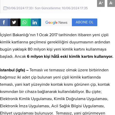
A
A
+
-
10/06/2024 17:33 | Son Güncellenme: 10/06/2024 17:35
ABONE OL
İçişleri Bakanlığı’nın 1 Ocak 2017 tarihinden itibaren yeni çipli
kimlik kartlarına geçilmesi gerekliliğini duyurmasının ardından
bugün yaklaşık 80 milyon kişi yeni kimlik kartını kullanmaya
başladı. Ancak
6 milyon kişi hâlâ eski kimlik kartını kullanıyor.
istanbul (igfa) –
Temaslı ve temassız olmak üzere birbirinden
bağımsız iki adet çip bulunan yeni çipli kimlik kartlarında
temaslı, yani kart yüzeyinde kontak kısmı görünen çip, kontak
kısmından bir cihaza bağlanarak kullanılabiliyor. Bu çipte;
Elektronik Kimlik Uygulaması, Kimlik Doğrulama Uygulaması,
Elektronik İmza Uygulaması, Acil Sağlık Bilgisi Uygulaması,
Ehliyet uygulaması bulunuyor. Temassız, yani görünmeyen