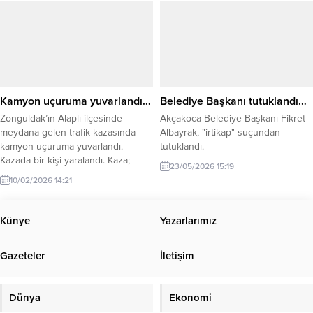
öğrencilere şuan için 1.500 kişiye
sıcak yemek hizmeti sunmakta.
Açılışa; Alaplı Kaymakamı Selçuk
Köksal, Alaplı Emniyet Müdürü Baki
Acar, Alaplı İlçe Milli Eğitim Müdürü
Cevat Çevik katılım sağladı....
Kamyon uçuruma yuvarlandı…
Belediye Başkanı tutuklandı…
Zonguldak’ın Alaplı ilçesinde
Akçakoca Belediye Başkanı Fikret
meydana gelen trafik kazasında
Albayrak, "irtikap" suçundan
kamyon uçuruma yuvarlandı.
tutuklandı.
Kazada bir kişi yaralandı. Kaza;
23/05/2026 15:19
akşam saatleri üzerinde Alaplı-
10/02/2026 14:21
Yığılca yolunda meydana geldi.
Alınan bilgiye göre seyir halindeki
kamyon sürücüsünün
Künye
Yazarlarımız
kontrolünden çıkması sonucu
uçuruma yuvarlandı. Kazada
Gazeteler
İletişim
kamyon sürücüsü yaralandı. İhbar
üzerine olay yerine jandarma ve
sağlık ekipleri yönlendirildi. Sağlık
Dünya
Ekonomi
ekiplerinin olay...