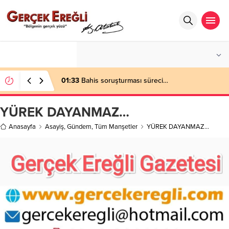
°C
ZONGULDAK
PARÇALI BULUTLU
01:33
Bahis soruşturması süreci…
YÜREK DAYANMAZ…
Anasayfa
Asayiş
,
Gündem
,
Tüm Manşetler
YÜREK DAYANMAZ…