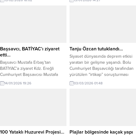
yardımıyla bıraksınlar” dedi. Sağlık
yetiştirildi. Kozlu ilçesine bağlı
Bakanı Kemal Memişoğlu, bir dizi
Gücek köyünde ikamet eden ve
ziyaret ve incelemelerde bulunmak
diyaliz tedavisi görmesi gereken
üzere Zonguldak’a geldi. Bakan
kadın hasta, kar kalınlığının 30
Memişoğlu’nu Valilik önünde
santimetreyi bulması nedeniyle
Zonguldak Valisi Osman
evinden çıkamadı. Yolların
Hacıbektaşoğlu, AK Parti
kapanması üzerine hastanın
milletvekilleri Muammer Avcı, Saffet
yakınları durumu yetkililere
Başsavcı, BATİYAC’ı ziyaret
Tanju Özcan tutuklandı…
Bozkurt, Ahmet Çolakoğlu,...
bildirdi....
etti…
Siyaset dünyasında deprem etkisi
Başsavcı Mustafa Erbaş’tan
yaratan bir gelişme yaşandı. Bolu
BATİYAC’a ziyaret Kdz. Ereğli
Cumhuriyet Başsavcılığı tarafından
Cumhuriyet Başsavcısı Mustafa
yürütülen “irtikap” soruşturması
Erbaş, 10 Ocak Çalışan Gazeteciler
kapsamında gözaltına alınan Bolu
14/01/2026 19:26
03/03/2026 01:48
Günü dolayısıyla Batı Karadeniz
Belediye Başkanı Tanju Özcan
İnternet Gazetecileri ve Yazarları
tutuklandı. Bolu Sulh Ceza
Cemiyeti’ni (BATİYAC) ziyaret etti.
Mahkemesi, gün boyu süren ifade
Ziyarette Başsavcı Erbaş’ı, BATİYAC
işlemlerinin ardından kararını
Başkanı Muharrem Yokarıbaş ve
açıkladı. Mahkeme, Bolu Belediye
yönetim kurulu üyeleri karşıladı.
Başkanı Tanju Özcan ve Belediye
Gazetecilerin toplumun doğru
Başkan Yardımcısı Süleyman Can
bilgilendirilmesindeki önemli rolüne
hakkında tutuklama...
100 Yataklı Huzurevi Projesi…
Plajlar bölgesinde kaçak yapı
dikkat çeken Erbaş, halkın haber...