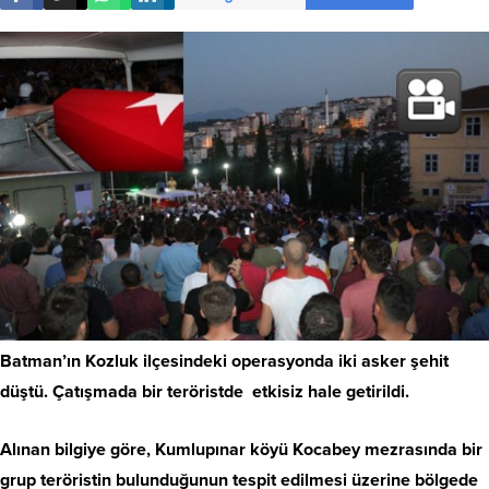
Batman’ın Kozluk ilçesindeki operasyonda iki asker şehit
düştü. Çatışmada bir teröristde etkisiz hale getirildi.
Alınan bilgiye göre, Kumlupınar köyü Kocabey mezrasında bir
grup teröristin bulunduğunun tespit edilmesi üzerine bölgede