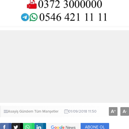
A
A
+
-
Asayiş
Gündem
Tüm Manşetler
01/09/2018 11:50
ABONE OL