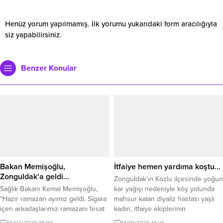
Henüz yorum yapılmamış. İlk yorumu yukarıdaki form aracılığıyla
siz yapabilirsiniz.
Benzer Konular
Bakan Memişoğlu,
İtfaiye hemen yardıma koştu…
Zonguldak’a geldi…
Zonguldak’ın Kozlu ilçesinde yoğun
Sağlık Bakanı Kemal Memişoğlu,
kar yağışı nedeniyle köy yolunda
“Hazır ramazan ayımız geldi. Sigara
mahsur kalan diyaliz hastası yaşlı
içen arkadaşlarımız ramazanı fırsat
kadın, itfaiye ekiplerinin
bilsinler ve sigarayı sağlıkçıların
operasyonuyla hastaneye
13/02/2026 18:02
13/01/2026 14:21