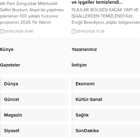
ve işgaller temizlendi…
AK Parti Zonguldak Milletvekili
Saffet Bozkurt, Alaplı’da yapılması
PLAJLAR BÖLGESİ KAÇAK YAPI VE
planlanan 100 yataklı huzurevi
İŞGALLERDEN TEMİZLENDİ Kdz.
projesinin 2026 Yılı Yatırım
Ereğli Belediyesi, plajlar bölgesinde
Programı’na alındığını duyurdu.
izinsiz ve kanuna aykırı kaçak yapı
21/05/2026 21:46
29/01/2026 17:25
Projenin, yaşlı vatandaşların daha
ile işgalleri kaldırdı. Zabıta Müdürü
modern, güvenli ve huzurlu
Halit Aydın, plajlar bölgesinde
şartlarda hizmet alabilmesi amacıyla
düzensiz yapılara izin
Künye
Yazarlarımız
hayata geçirileceği belirtildi.
vermeyeceklerini söyledi. Kdz.
Milletvekili Bozkurt yaptığı
Ereğli Belediyesi Zabıta Müdürlüğü,
Gazeteler
İletişim
açıklamada, yaşlıların toplumun en
Ereğli – Alaplı karayolu üzerinde
kıymetli değerleri olduğunu
yer alan plajlar bölgesinde
vurgulayarak, onların yaşam
oluşturulan kaçak yapı ve...
Dünya
Ekonomi
kalitesini artıracak sosyal...
Güncel
Kültür-Sanat
Magazin
Sağlık
Siyaset
SonDakika