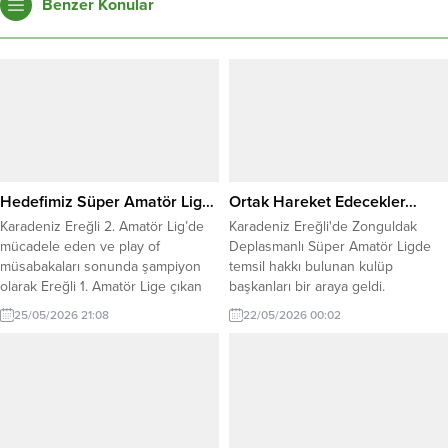
Benzer Konular
Hedefimiz Süper Amatör Lig…
Ortak Hareket Edecekler…
Karadeniz Ereğli 2. Amatör Lig’de
Karadeniz Ereğli'de Zonguldak
mücadele eden ve play of
Deplasmanlı Süper Amatör Ligde
müsabakaları sonunda şampiyon
temsil hakkı bulunan kulüp
olarak Ereğli 1. Amatör Lige çıkan
başkanları bir araya geldi.
Kdz Ereğli Spor (KES) Başkan Vekili
25/05/2026 21:08
22/05/2026 00:02
Can Yaman sezon sonu
değerlendirmesi yaptı.