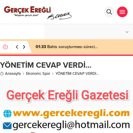
°C
ZONGULDAK
AZ BULUTLU
01:33
Bahis soruşturması süreci…
YÖNETİM CEVAP VERDİ…
Anasayfa
Ekonomi
,
Spor
YÖNETİM CEVAP VERDİ…