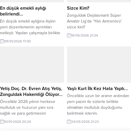
En düşük emekli aylığı
Sizce Kim?
belirlendi…
Zonguldak Deplasmanlı Süper
En düşük emekli aylığına ilişkin
Amatör Lig'de 'Yılın Antrenörü'
yeni düzenlemenin ayrıntıları
sizce kim?
netleşti. Yapılan çalışmayla birlikte
19/05/2026 21:34
en düşük emekli aylığının 2026 yılı
09/01/2026 17:00
Ocak ayından itibaren 20 bin liraya
yükseltilmesi planlanıyor. Aralık ayı
itibarıyla 16 bin 881 lira olan en
düşük emekli maaşı, yalnızca
mevcut enflasyon farkı olan yüzde
12,19’un yansıtılması halinde 18 bin
839...
Yetiş Doç. Dr. Evren Atış Yetiş,
Yaşlı Kurt İlk Kez Hata Yaptı…
Zonguldak Hakemliği Ölüyor…
Öncelikle uzun bir aranın ardından
Öncelikle 2026 yılının herkese
yeni yazım ile sizlerle birlikte
mutluluk ve huzurun yanı sıra
olmaktan mutluluk duyduğumu
sağlık ve para getirmesini
belirtmek isterim.
diliyorum.
01/01/2026 20:24
24/03/2026 21:23