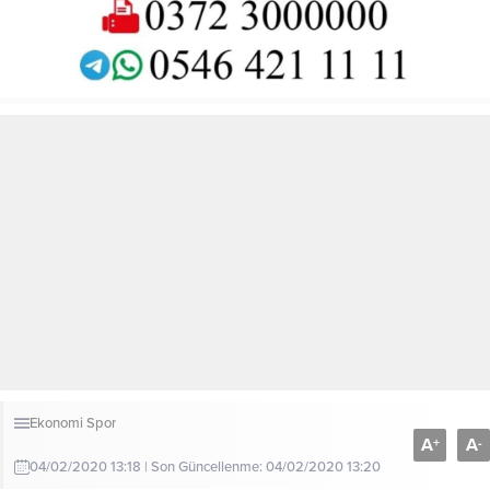
Ekonomi
Spor
A
A
+
-
04/02/2020 13:18 | Son Güncellenme: 04/02/2020 13:20