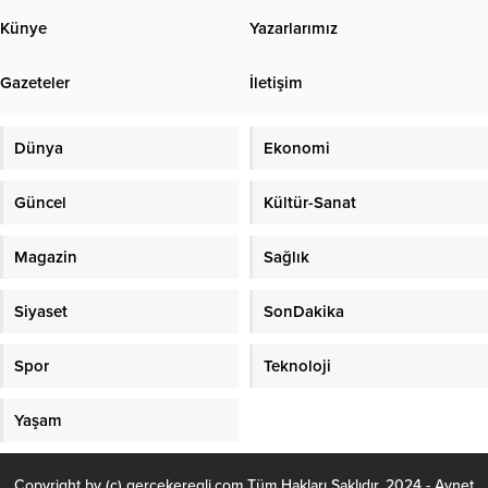
Künye
Yazarlarımız
Gazeteler
İletişim
Dünya
Ekonomi
Güncel
Kültür-Sanat
Magazin
Sağlık
Siyaset
SonDakika
Spor
Teknoloji
Yaşam
Copyright by (c) gercekeregli.com Tüm Hakları Saklıdır. 2024 - Aynet