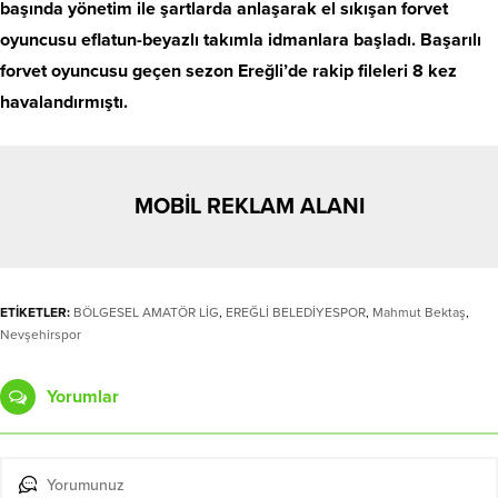
başında yönetim ile şartlarda anlaşarak el sıkışan forvet
oyuncusu eflatun-beyazlı takımla idmanlara başladı. Başarılı
forvet oyuncusu geçen sezon Ereğli’de rakip fileleri 8 kez
havalandırmıştı.
MOBİL REKLAM ALANI
ETİKETLER:
BÖLGESEL AMATÖR LİG
,
EREĞLİ BELEDİYESPOR
,
Mahmut Bektaş
,
Nevşehirspor
Yorumlar