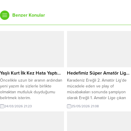
Benzer Konular
Yaşlı Kurt İlk Kez Hata Yaptı…
Hedefimiz Süper Amatör Lig…
Öncelikle uzun bir aranın ardından
Karadeniz Ereğli 2. Amatör Lig’de
yeni yazım ile sizlerle birlikte
mücadele eden ve play of
olmaktan mutluluk duyduğumu
müsabakaları sonunda şampiyon
belirtmek isterim.
olarak Ereğli 1. Amatör Lige çıkan
Kdz Ereğli Spor (KES) Başkan Vekili
24/03/2026 21:23
25/05/2026 21:08
Can Yaman sezon sonu
değerlendirmesi yaptı.