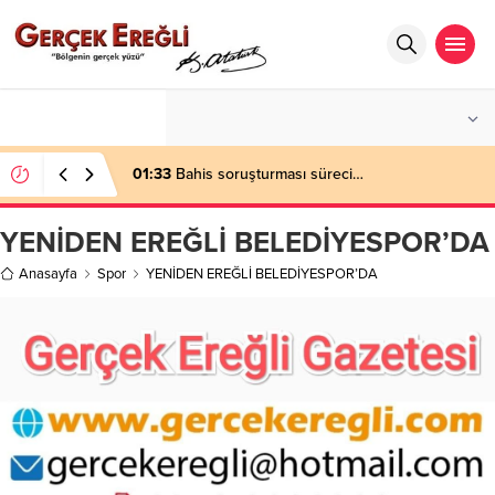
°C
ZONGULDAK
PARÇALI BULUTLU
01:33
Bahis soruşturması süreci…
YENİDEN EREĞLİ BELEDİYESPOR’DA
Anasayfa
Spor
YENİDEN EREĞLİ BELEDİYESPOR’DA