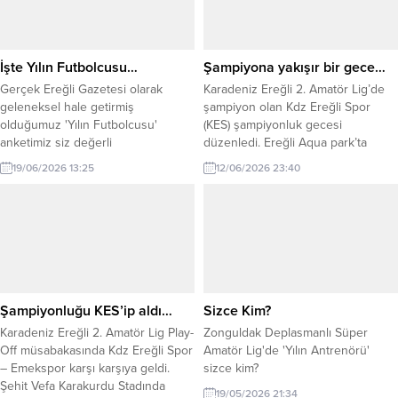
İşte Yılın Futbolcusu…
Şampiyona yakışır bir gece…
Gerçek Ereğli Gazetesi olarak
Karadeniz Ereğli 2. Amatör Lig’de
geleneksel hale getirmiş
şampiyon olan Kdz Ereğli Spor
olduğumuz 'Yılın Futbolcusu'
(KES) şampiyonluk gecesi
anketimiz siz değerli
düzenledi. Ereğli Aqua park’ta
okuyucularımızın oyları ile
düzenlenen gecede yönetimi
19/06/2026 13:25
12/06/2026 23:40
belirlendi.
futbolcular gönüllerince eğlendi.
Takıma destek veren isimlere
plaket takdimi yapıldı. Kulübün
başkan vekili Can Yaman gecenin
anlam ve önemini belirten
konuşmasında ‘benim felsefemde
başarı ödüllendirilir’ diyerek 2026-
2027 futbol sezonunda Antrenör...
Şampiyonluğu KES’ip aldı…
Sizce Kim?
Karadeniz Ereğli 2. Amatör Lig Play-
Zonguldak Deplasmanlı Süper
Off müsabakasında Kdz Ereğli Spor
Amatör Lig'de 'Yılın Antrenörü'
– Emekspor karşı karşıya geldi.
sizce kim?
Şehit Vefa Karakurdu Stadında
19/05/2026 21:34