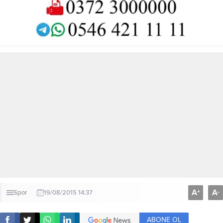
A
A
+
-
Spor
19/08/2015 14:37
ABONE OL