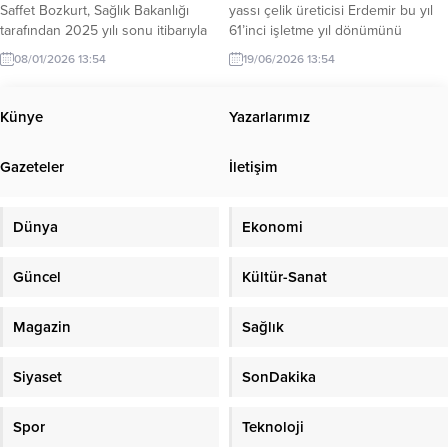
Saffet Bozkurt, Sağlık Bakanlığı
yassı çelik üreticisi Erdemir bu yıl
tarafından 2025 yılı sonu itibarıyla
61’inci işletme yıl dönümünü
Zonguldak İl Sağlık Müdürlüğü’ne 6
kutluyor. Geçmişten günümüze
08/01/2026 13:54
19/06/2026 13:54
yeni ambulans tahsis edildiğini
üretim yolculuğunda ülke
açıkladı. Bozkurt, açıklamasında ilin
ekonomisine, sanayisine ve
sağlık altyapısının güçlendirilmeye
istihdamına güçlü katkılar sunan
Künye
Yazarlarımız
devam edildiğini belirterek,
Erdemir, köklü geçmişini geleceğe
“Vatandaşlarımızın acil sağlık
yön veren sürdürülebilirlik
Gazeteler
İletişim
hizmetlerine daha hızlı ulaşabilmesi
vizyonuyla buluşturuyor. Küresel
için çalışmayı sürdürüyoruz”
ölçekte yaşanan savaşlar ve
ifadelerine yer verdi.
belirsizliklerin hakim olduğu
Dünya
Ekonomi
günümüzde dünya...
Güncel
Kültür-Sanat
Magazin
Sağlık
Siyaset
SonDakika
Spor
Teknoloji