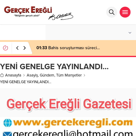
°C
ZONGULDAK
PARÇALI BULUTLU
01:33
Bahis soruşturması süreci…
YENİ GENELGE YAYINLANDI…
Anasayfa
Asayiş
,
Gündem
,
Tüm Manşetler
YENİ GENELGE YAYINLANDI…