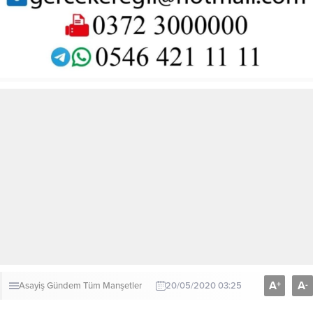
A
A
+
-
Asayiş
Gündem
Tüm Manşetler
20/05/2020 03:25