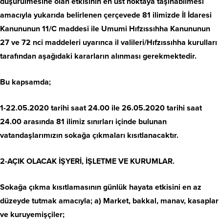
düşürülmesine olan etkisinin en üst noktaya taşınabilmesi
amacıyla yukarıda belirlenen çerçevede 81 ilimizde İl İdaresi
Kanununun 11/C maddesi ile Umumi Hıfzıssıhha Kanununun
27 ve 72 nci maddeleri uyarınca il valileri/Hıfzıssıhha kurulları
tarafından aşağıdaki kararların alınması gerekmektedir.
Bu kapsamda;
1-22.05.2020 tarihi saat 24.00 ile 26.05.2020 tarihi saat
24.00 arasında 81 ilimiz sınırları içinde bulunan
vatandaşlarımızın sokağa çıkmaları kısıtlanacaktır.
2-AÇIK OLACAK İŞYERİ, İŞLETME VE KURUMLAR.
Sokağa çıkma kısıtlamasının günlük hayata etkisini en az
düzeyde tutmak amacıyla; a) Market, bakkal, manav, kasaplar
ve kuruyemişçiler;