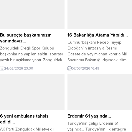
Kdz. Ereğli Belediyesi, 17 köyün
Hamamüstü, Ortacami, Akarca
ardından 3 köye daha su verecek.
Vatan ve Dikili caddelerindeki
Kaymakam Fatih Yılmaz ve Belediye
kaldırımlarda duba, reklam flama,
Başkanı Halil Posbıyık arasında...
tabela, lastik ve benzeri işgal
malzemelerini topladı. Denetimler
sürecek. Kdz. Ereğli Belediyesi
Bu süreçte başkanımızın
16 Bakanlığa Atama Yapıldı…
Zabıta Müdürlüğü ekipleri bugün
yanındayız…
Cumhurbaşkanı Recep Tayyip
sabah saatlerinden...
Zonguldak Ereğli Spor Kulübü
Erdoğan’ın imzasıyla Resmi
başkanlarına yapılan saldırı sonrası
Gazete’de yayımlanan kararla Milli
yazılı bir açıklama yaptı. Zonguldak
Savunma Bakanlığı dışındaki tüm
Ereğli Spor Genel Kaptanı Umut
bakanlıklara ‘Acil Durumlar ve
24/02/2026 23:30
07/03/2026 16:49
Yüksel Kuru yazılı bir açıklama
Savunma Planlaması Daire Başkanı’
yaparak şu ifadelerde bulundu.
atandı. Bu başkanlıklar, bakanlıkların
Öncelikle Kulübümüz Başkanı Kaan
afet, acil durum, sivil savunma,
Kocaman’a yapılan fiili saldırı
seferberlik ve savaş hali
nedeni ile yaşadığımız derin
hazırlıklarını koordine edecek ve
üzüntüyü belirtmek isteriz. Kdz
Cumhurbaşkanlığı ile AFAD’a bilgi
Ereğli Belediyespor Başkanı Recep
akışını sağlayacak. Cumhurbaşkanı
Yılmaz, Kulüp Başkanımız...
Recep Tayyip Erdoğan’ın
6 yeni ambulans tahsis
Erdemir 61 yaşında…
imzasıyla...
edildi…
Türkiye’nin çeliği Erdemir 61
AK Parti Zonguldak Milletvekili
yaşında… Türkiye’nin ilk entegre