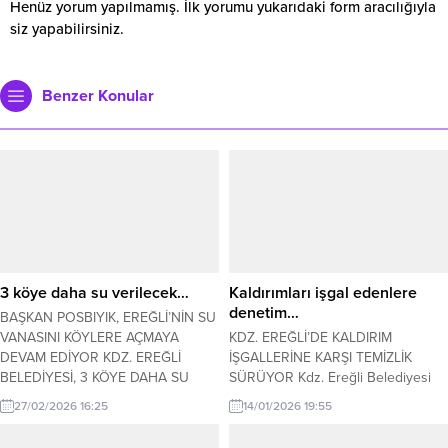
Henüz yorum yapılmamış. İlk yorumu yukarıdaki form aracılığıyla
siz yapabilirsiniz.
Benzer Konular
3 köye daha su verilecek…
Kaldırımları işgal edenlere
denetim…
BAŞKAN POSBIYIK, EREĞLİ’NİN SU
VANASINI KÖYLERE AÇMAYA
KDZ. EREĞLİ’DE KALDIRIM
DEVAM EDİYOR KDZ. EREĞLİ
İŞGALLERİNE KARŞI TEMİZLİK
BELEDİYESİ, 3 KÖYE DAHA SU
SÜRÜYOR Kdz. Ereğli Belediyesi
VERECEK Belediye Başkanı Halil
Zabıta Müdürlüğü ekipleri, kaldırım
27/02/2026 16:25
14/01/2026 19:55
Posbıyık döneminde Kdz. Ereğli’nin
işgallerine karşı denetimlerini
gelecek 50 yıl su ihtiyacını çözen
sürdürüyor. Ekipler, Un Pazarı,