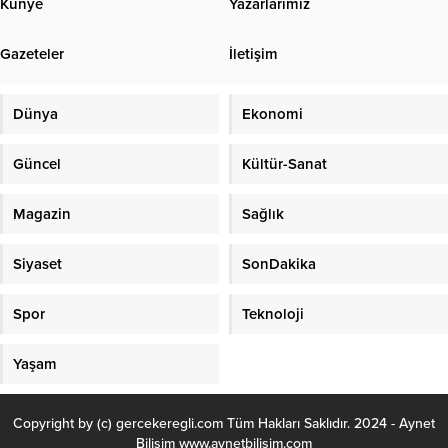
Künye
Yazarlarımız
liraya yükseldi. Aile ve Sosyal
Sayın Belediye Başkanım, Saygı
Hizmetler Bakanı Mahinur Özdemir
değer kurum amirlerim, Siyasi
Gazeteler
İletişim
Göktaş, toplumun dezavantajlı
Partilerimizin ve Sivil Toplum
kesimlerine yönelik sosyal yardım
Kuruluşlarının Değerli Başkan ve
programlarında aylık ödemelerin...
Temsilcileri, Kıymetli...
Dünya
Ekonomi
Güncel
Kültür-Sanat
Magazin
Sağlık
Siyaset
SonDakika
Spor
Teknoloji
Yaşam
Copyright by (c) gercekeregli.com Tüm Hakları Saklıdır. 2024 - Aynet
Bilişim www.aynetbilisim.com