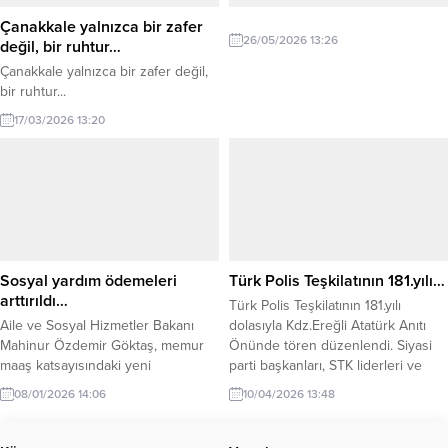
Yurduspor’da forma giyen Kaleci
Çanakkale yalnızca bir zafer
Hasan Kartal’ı gece yarısı
26/05/2026 13:26
değil, bir ruhtur…
operasyonu ile kadrosuna...
Çanakkale yalnızca bir zafer değil,
bir ruhtur...
17/03/2026 13:20
Sosyal yardım ödemeleri
Türk Polis Teşkilatının 181.yılı…
arttırıldı…
Türk Polis Teşkilatının 181.yılı
Aile ve Sosyal Hizmetler Bakanı
dolasıyla Kdz.Ereğli Atatürk Anıtı
Mahinur Özdemir Göktaş, memur
Önünde tören düzenlendi. Siyasi
maaş katsayısındaki yeni
parti başkanları, STK liderleri ve
düzenleme sonrası sosyal yardım
basın mensuplarının katılımıyla
08/01/2026 14:06
10/04/2026 13:48
ödemelerinin artırıldığını açıkladı.
gerçekleşen törende Kdz.Ereğli
Evde Bakım Yardımı 13 bin 878
İlçe Emniyet Müdürü Hasan Ünlü
liraya, SED ödemesi 9 bin 723
bir konuşma yaptı. Açıklama şöyle: