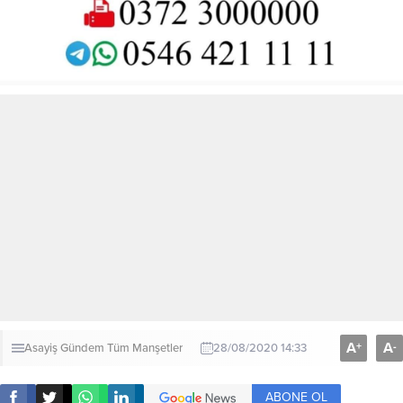
A
A
+
-
Asayiş
Gündem
Tüm Manşetler
28/08/2020 14:33
ABONE OL