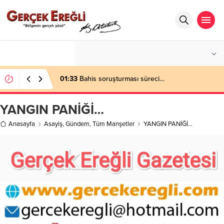
°C
ZONGULDAK
PARÇALI BULUTLU
01:33
Bahis soruşturması süreci…
YANGIN PANİĞİ…
Anasayfa
Asayiş
,
Gündem
,
Tüm Manşetler
YANGIN PANİĞİ…