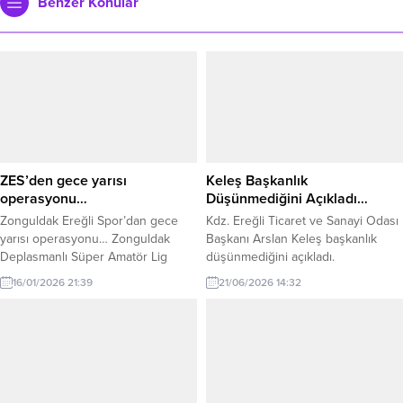
Benzer Konular
ZES’den gece yarısı
Keleş Başkanlık
operasyonu…
Düşünmediğini Açıkladı…
Zonguldak Ereğli Spor’dan gece
Kdz. Ereğli Ticaret ve Sanayi Odası
yarısı operasyonu… Zonguldak
Başkanı Arslan Keleş başkanlık
Deplasmanlı Süper Amatör Lig
düşünmediğini açıkladı.
takımlarından Zonguldak Ereğli
16/01/2026 21:39
21/06/2026 14:32
Spor 3.Lig’den aldığı kalecisi
Tunahan Delimehmet’i Alaplı
Belediyespor’a verdikten sonra
sessizliğe bürünmüştü. Transfer
çalışmalarını sessizce yürüten
Zonguldak Ereğli Spor yine 3. Lig
takımlarından Karabük İdman