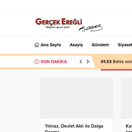
Ana Sayfa
Asayiş
Gündem
Siyase
SON DAKİKA
01:33
Bahis sor
Yılmaz, Devlet Aklı ile Dalga
Kat
Geçme…
ko