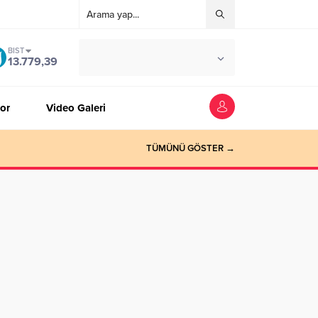
BIST
°C
ZONGULDAK
13.779,39
AZ BULUTLU
or
Video Galeri
TÜMÜNÜ GÖSTER →