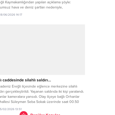
ğli Kaymakamlığından yapılan açıklama şöyle:
umsuz hava ve deniz şartları nedeniyle,
andaşlarımızın can ve mal güvenliğinin sağlanması
28/06/2026 14:17
acıyla 28 Haziran 2026 Pazar günü ilçemiz genelinde
ize girmek yasaklanmıştır. Vatandaşlarımızın,
rhangi bir olumsuzluğun yaşanmaması adına alınan bu
ara titizlikle...
lı caddesinde silahlı saldırı…
adeniz Ereğli ilçesinde eğlence merkezine silahlı
dırı gerçekleştirildi. Yaşanan saldırıda iki kişi yaralandı.
nlar kameralara yansıdı. Olay ilçeye bağlı Orhanlar
hallesi Süleyman Seba Sokak üzerinde saat 00.50
arında meydana geldi. İddiaya göre 14 Şubat Sevgililer
15/02/2026 13:51
nü dolayısıyla eğlence merkezinde düzenlenen