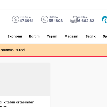
DOLAR
EURO
ALTIN
47,6961
55,1808
6.662,82
t
Ekonomi
Eğitim
Yaşam
Magazin
Sağlık
Sp
uşturması süreci…
ı ‘kitabın ortasından
nuştu’…