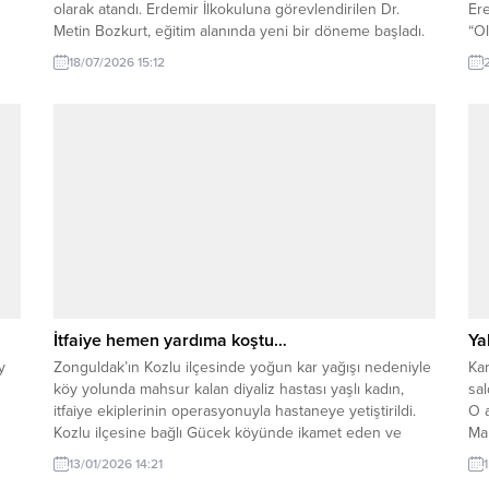
olarak atandı. Erdemir İlkokuluna görevlendirilen Dr.
Ere
Metin Bozkurt, eğitim alanında yeni bir döneme başladı.
“Ol
Halk Eğitim Merkezinde yaptığı çalışmalarla adından bir
vat
18/07/2026 15:12
hayli söz ettirerek herkes tarafından takdir edilen başarılı
am
eğitimci Dr. Metin Bozkurt’un yeni eğitim-öğretim...
den
he
kar
İtfaiye hemen yardıma koştu…
Ya
y
Zonguldak’ın Kozlu ilçesinde yoğun kar yağışı nedeniyle
Kar
köy yolunda mahsur kalan diyaliz hastası yaşlı kadın,
sal
itfaiye ekiplerinin operasyonuyla hastaneye yetiştirildi.
O a
Kozlu ilçesine bağlı Gücek köyünde ikamet eden ve
Ma
diyaliz tedavisi görmesi gereken kadın hasta, kar
sul
13/01/2026 14:21
kalınlığının 30 santimetreyi bulması nedeniyle evinden
gü