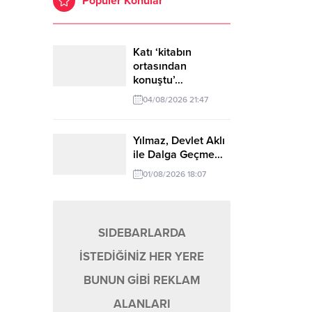
Popüler Konular
ana gelen A.G., belinden çıkardığı silahını defalarca
şledi. Güvenlik...
Katı ‘kitabın
ortasından
konuştu’…
04/08/2026 21:47
Yılmaz, Devlet Aklı
ile Dalga Geçme…
01/08/2026 18:07
SIDEBARLARDA
İSTEDİĞİNİZ HER YERE
BUNUN GİBİ REKLAM
ALANLARI