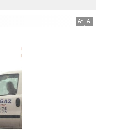
A
A
+
-