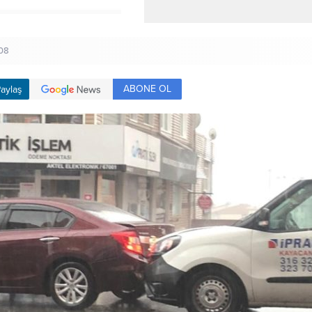
08
ABONE OL
aylaş