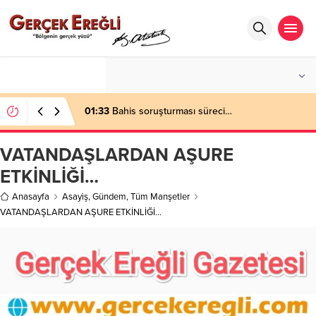
°C
ZONGULDAK
PARÇALI BULUTLU
01:33
Bahis soruşturması süreci…
VATANDAŞLARDAN AŞURE
ETKİNLİĞİ…
Anasayfa
Asayiş
,
Gündem
,
Tüm Manşetler
VATANDAŞLARDAN AŞURE ETKİNLİĞİ…