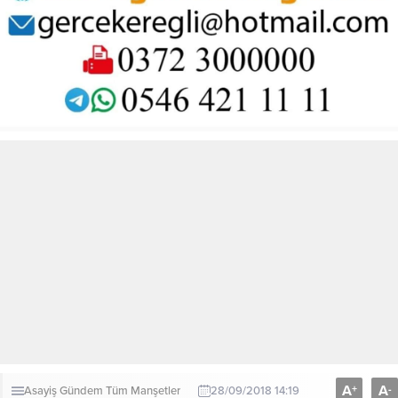
A
A
+
-
Asayiş
Gündem
Tüm Manşetler
28/09/2018 14:19