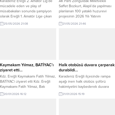
Karadeniz Ereğli 2. Amatör Lig’de
AK Parti Zonguldak Milletvekili
mücadele eden ve play of
Saffet Bozkurt, Alaplı’da yapılması
müsabakaları sonunda şampiyon
planlanan 100 yataklı huzurevi
olarak Ereğli 1. Amatör Lige çıkan
projesinin 2026 Yılı Yatırım
Kdz Ereğli Spor (KES) Başkan Vekili
Programı’na alındığını duyurdu.
25/05/2026 21:08
21/05/2026 21:46
Can Yaman sezon sonu
Projenin, yaşlı vatandaşların daha
değerlendirmesi yaptı.
modern, güvenli ve huzurlu
şartlarda hizmet alabilmesi amacıyla
hayata geçirileceği belirtildi.
Milletvekili Bozkurt yaptığı
açıklamada, yaşlıların toplumun en
kıymetli değerleri olduğunu
vurgulayarak, onların yaşam
Kaymakam Yılmaz, BATİYAC’ı
Halk otobüsü duvara çarparak
kalitesini artıracak sosyal...
ziyaret etti…
durabildi…
Kdz. Ereğli Kaymakamı Fatih Yılmaz,
Karadeniz Ereğli ilçesinde rampa
BATİYAC’ı ziyaret etti Kdz. Ereğli
aşağı inen halk otobüs şoförü
Kaymakamı Fatih Yılmaz, Batı
hakimiyetini kaybederek duvara
Karadeniz İnternet Gazetecileri ve
çarparak durabildi. Kaza ilçeye bağlı
20/01/2026 16:12
21/01/2026 15:19
Yazarları Cemiyeti’ni (BATİYAC)
Kestaneci mahallesinde meydana
ziyaret etti. Ziyarette BATİYAC
geldi. İddiaya göre M.Ş.
Başkanı Muharrem Yokarıbaş ve
yönetimindeki 67 M 8009 plakalı
yönetim kurulu üyeleriyle bir araya
halk otobüsü, rampadan aşağı