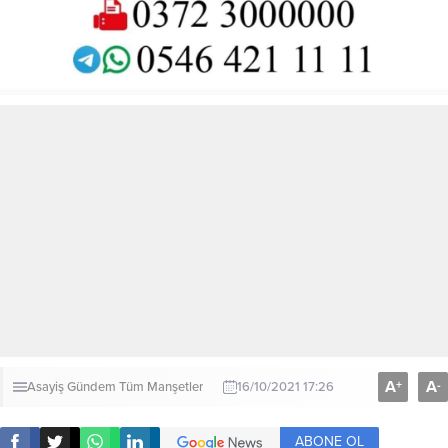
A
A
+
-
Asayiş
Gündem
Tüm Manşetler
16/10/2021 17:26
ABONE OL