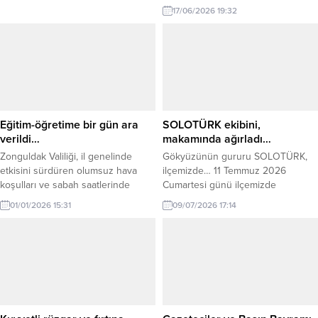
dolayısıyla mesaj yayınladı.
17/06/2026 19:32
Kaymakam Yılmaz’ın mesajı şu
şekilde: “Yurdumuzu ele geçirmeye
çalışan işgal devletlerinin stratejik
noktalardan biri olarak gördüğü
Karadeniz Ereğli, 8 Haziran 1920’de
Fransızlar tarafından işgal edilmişti.
Bu işgale halkıyla beraber omuz
omuza ve yürek yüreğe...
Eğitim-öğretime bir gün ara
SOLOTÜRK ekibini,
verildi…
makamında ağırladı…
Zonguldak Valiliği, il genelinde
Gökyüzünün gururu SOLOTÜRK,
etkisini sürdüren olumsuz hava
ilçemizde… 11 Temmuz 2026
koşulları ve sabah saatlerinde
Cumartesi günü ilçemizde
beklenen don tehlikesi nedeniyle 2
gerçekleştirecekleri gösteri uçuşu
01/01/2026 15:31
09/07/2026 17:14
Ocak 2026 Cuma günü eğitime 1
öncesinde SOLOTÜRK ekibi, Kdz.
gün ara verildiğini açıkladı.
Ereğli Kaymakamı Fatih Yılmaz’ı
Valilikten yapılan açıklamada,
makamında ziyaret etti. Ziyarete;
meteorolojik tahminler
Hv.Plt.Yb. Murat Bakıcı, Hv.Plt.Bnb.
doğrultusunda vatandaşların ve
M. Erhan Aydemir, Hv.P.Ütğm. Ş.
öğrencilerin güvenliği için bazı
Alper Şen ve Hv.Hrk.Asb.Üçvş.
tedbirlerin alındığı belirtildi. Bu
Muhammed Bölükbaşı katıldı.
kapsamda; il genelindeki resmi ve
SOLOTÜRK ekibine teşekkür eden