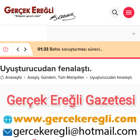
°C
ZONGULDAK
PARÇALI BULUTLU
01:33
Bahis soruşturması süreci…
Uyuşturucudan fenalaştı.
Anasayfa
Asayiş
,
Gündem
,
Tüm Manşetler
Uyuşturucudan fenalaştı.