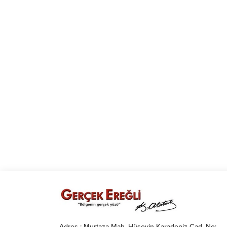
Adres : Murtaza Mah. Hüseyin Karadeniz Cad. No: