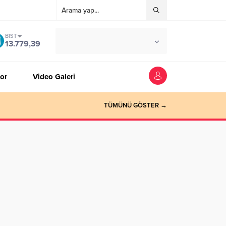
BIST
°C
ZONGULDAK
13.779,39
AÇIK
or
Video Galeri
TÜMÜNÜ GÖSTER →