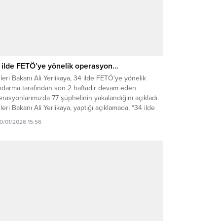
 ilde FETÖ’ye yönelik operasyon…
şleri Bakanı Ali Yerlikaya, 34 ilde FETÖ’ye yönelik
ndarma tarafından son 2 haftadır devam eden
rasyonlarımızda 77 şüphelinin yakalandığını açıkladı.
şleri Bakanı Ali Yerlikaya, yaptığı açıklamada, “34 ilde
TÖ’ye yönelik Jandarma tarafından son 2 haftadır
10/01/2026 15:56
vam eden operasyonlarımızda 77 şüpheli yakalandı,
ü tutuklandı. 1’i hakkında adli kontrol hükümleri
ulandı. Diğerlerinin...