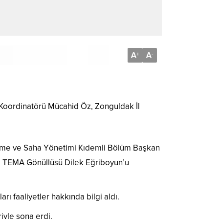
A
A
+
-
Koordinatörü Mücahid Öz, Zonguldak İl
lenme ve Saha Yönetimi Kıdemli Bölüm Başkan
le TEMA Gönüllüsü Dilek Eğriboyun’u
ı faaliyetler hakkında bilgi aldı.
riyle sona erdi.