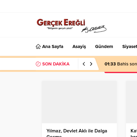
Ana Sayfa
Asayiş
Gündem
Siyase
SON DAKİKA
01:33
Bahis sor
Yılmaz, Devlet Aklı ile Dalga
Kat
Geçme…
ko