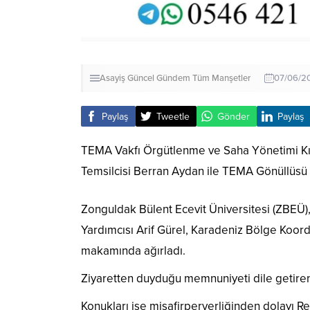
Asayiş
Güncel
Gündem
Tüm Manşetler
07/06/20
Paylaş
Tweetle
Gönder
Paylaş
TEMA Vakfı Örgütlenme ve Saha Yönetimi Kıd
Temsilcisi Berran Aydan ile TEMA Gönüllüsü D
Zonguldak Bülent Ecevit Üniversitesi (ZBEÜ)
Yardımcısı Arif Gürel, Karadeniz Bölge Koor
makamında ağırladı.
Ziyaretten duyduğu memnuniyeti dile getiren R
Konukları ise misafirperverliğinden dolayı Rekt