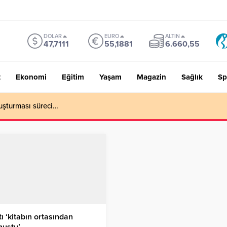
DOLAR
EURO
ALTIN
47,7111
55,1881
6.660,55
t
Ekonomi
Eğitim
Yaşam
Magazin
Sağlık
Sp
uşturması süreci…
ı ‘kitabın ortasından
nuştu’…