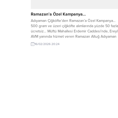
Ramazan’a Özel Kampanya…
Adıyaman Çiğköfte’den Ramazan’a Özel Kampanya…
500 gram ve üzeri çiğköfte alımlarında yüzde 50 fazla
ücretsiz… Müftü Mahallesi Erdemir Caddesi’nde, Ereyl
AVM yanında hizmet veren Ramazan Altuğ Adıyaman
Çiğköfte, Ramazan ayı boyunca 500 gram ve üzeri
16/02/2026 20:24
alımlarda %50 fazlasını bedava veriyor. Zonguldak’ın
Karadeniz Ereğli ilçesinde faaliyet gösteren Ramazan
Altuğ Adıyaman Çiğköfte,...