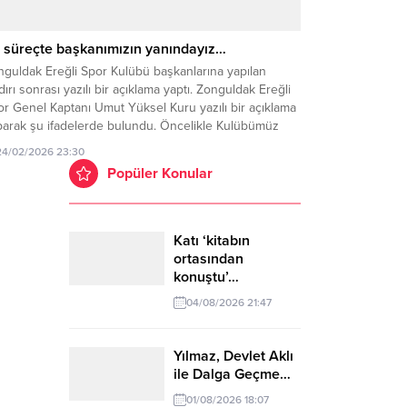
 süreçte başkanımızın yanındayız…
nguldak Ereğli Spor Kulübü başkanlarına yapılan
dırı sonrası yazılı bir açıklama yaptı. Zonguldak Ereğli
r Genel Kaptanı Umut Yüksel Kuru yazılı bir açıklama
parak şu ifadelerde bulundu. Öncelikle Kulübümüz
kanı Kaan Kocaman’a yapılan fiili saldırı nedeni ile
24/02/2026 23:30
adığımız derin üzüntüyü belirtmek isteriz. Kdz Ereğli
Popüler Konular
lediyespor Başkanı Recep Yılmaz, Kulüp Başkanımız...
Katı ‘kitabın
ortasından
konuştu’…
04/08/2026 21:47
Yılmaz, Devlet Aklı
ile Dalga Geçme…
01/08/2026 18:07