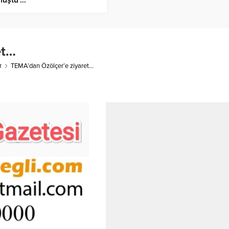
et…
r
TEMA’dan Özölçer’e ziyaret…