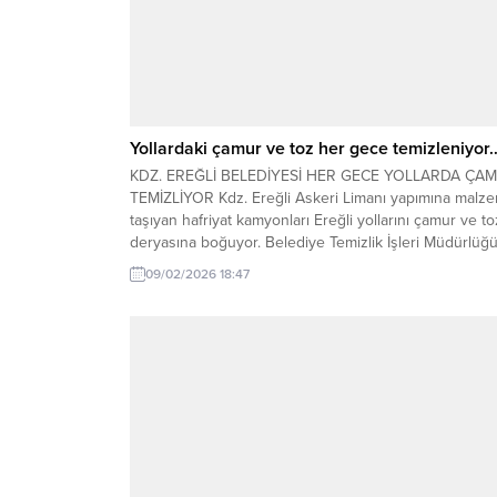
Yollardaki çamur ve toz her gece temizleniyor
KDZ. EREĞLİ BELEDİYESİ HER GECE YOLLARDA ÇA
TEMİZLİYOR Kdz. Ereğli Askeri Limanı yapımına malz
taşıyan hafriyat kamyonları Ereğli yollarını çamur ve to
deryasına boğuyor. Belediye Temizlik İşleri Müdürlüğ
ekipleri, her gece tazyikli suyla yolları çamurdan
09/02/2026 18:47
arındırıyor ancak gün geçmeden hafriyat kamyonları
yolları yine berbat ediyor. Ereğli’de gerekli tedbirleri
almayan hafriyat...