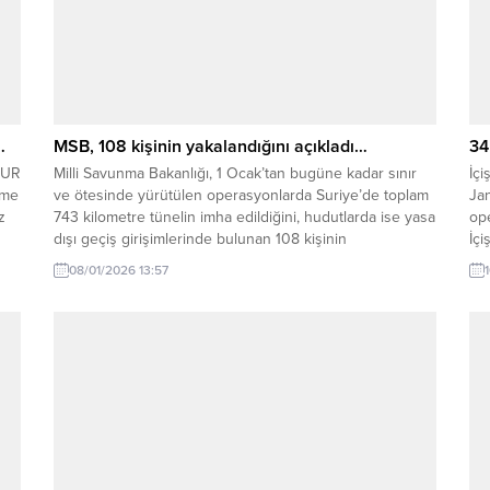
…
MSB, 108 kişinin yakalandığını açıkladı…
34
MUR
Milli Savunma Bakanlığı, 1 Ocak’tan bugüne kadar sınır
İçi
eme
ve ötesinde yürütülen operasyonlarda Suriye’de toplam
Ja
z
743 kilometre tünelin imha edildiğini, hudutlarda ise yasa
ope
ü
dışı geçiş girişimlerinde bulunan 108 kişinin
İçi
yakalandığını açıkladı. Milli Savunma Bakanlığı (MSB),
FE
08/01/2026 13:57
Haftalık Basın Bilgilendirme Toplantısı’nda 2026 yılının
de
başından bugüne kadar yürütülen görev ve faaliyetleri
43’
paylaştı. Bakanlık Basın...
uyg