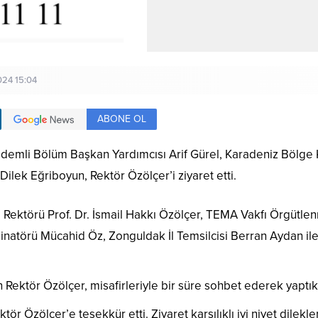
24 15:04
ABONE OL
emli Bölüm Başkan Yardımcısı Arif Gürel, Karadeniz Bölge 
ilek Eğriboyun, Rektör Özölçer’i ziyaret etti.
, Rektörü Prof. Dr. İsmail Hakkı Özölçer, TEMA Vakfı Örgüt
dinatörü Mücahid Öz, Zonguldak İl Temsilcisi Berran Aydan i
ektör Özölçer, misafirleriyle bir süre sohbet ederek yaptıklar
ör Özölçer’e teşekkür etti. Ziyaret karşılıklı iyi niyet dilekle