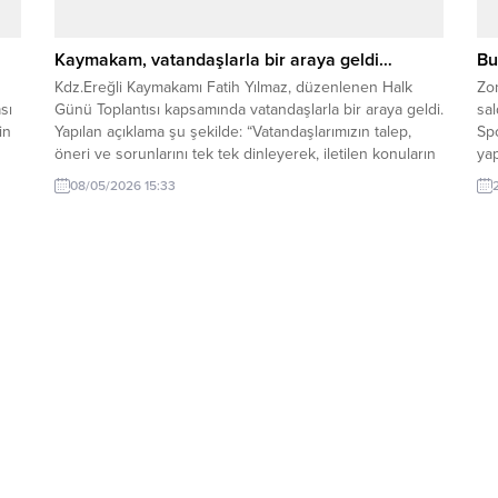
Kaymakam, vatandaşlarla bir araya geldi…
Bu
Kdz.Ereğli Kaymakamı Fatih Yılmaz, düzenlenen Halk
Zo
sı
Günü Toplantısı kapsamında vatandaşlarla bir araya geldi.
sal
in
Yapılan açıklama şu şekilde: “Vatandaşlarımızın talep,
Spo
öneri ve sorunlarını tek tek dinleyerek, iletilen konuların
ya
çözümü noktasında ilgili kurum müdürlerine gerekli
Baş
08/05/2026 15:33
talimatları verdi. Toplantıda özellikle iş talebi ve maddi
yaş
yardım başvurularında bulunan yaklaşık 10
Be
vatandaşımızın durumları değerlendirilerek gerekli...