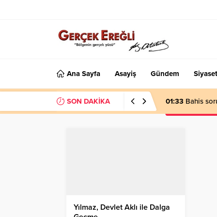
Ana Sayfa
Asayiş
Gündem
Siyase
SON DAKİKA
01:33
Bahis sor
Yılmaz, Devlet Aklı ile Dalga
Geçme…