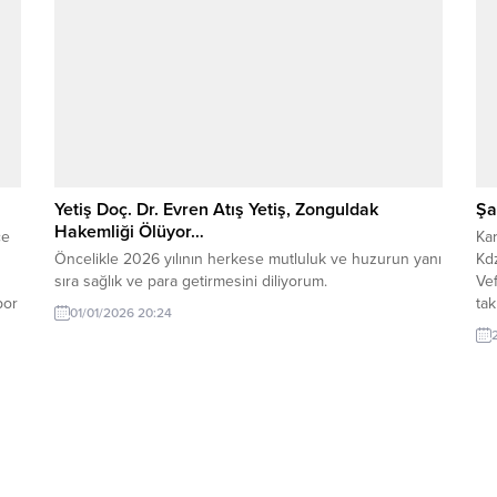
Yetiş Doç. Dr. Evren Atış Yetiş, Zonguldak
Şa
Hakemliği Ölüyor…
ce
Ka
Öncelikle 2026 yılının herkese mutluluk ve huzurun yanı
Kdz
sıra sağlık ve para getirmesini diliyorum.
Ve
por
tak
01/01/2026 20:24
nda
üs
da
att