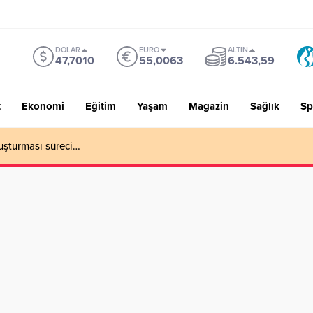
DOLAR
EURO
ALTIN
47,7010
55,0063
6.543,59
t
Ekonomi
Eğitim
Yaşam
Magazin
Sağlık
Sp
uşturması süreci…