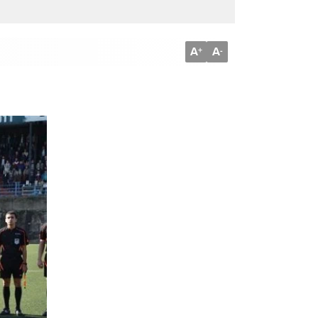
A
A
+
-