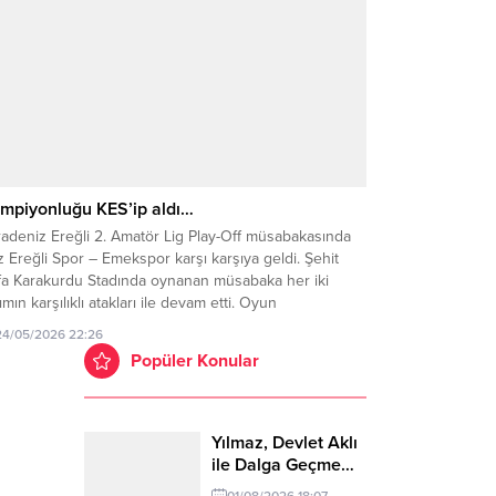
mpiyonluğu KES’ip aldı…
radeniz Ereğli 2. Amatör Lig Play-Off müsabakasında
 Ereğli Spor – Emekspor karşı karşıya geldi. Şehit
fa Karakurdu Stadında oynanan müsabaka her iki
ımın karşılıklı atakları ile devam etti. Oyun
tünlüğünü elinde bulunduran Kdz Ereğli Spor, 67.
24/05/2026 22:26
kikada Emeksporlu Dinçer Çınar’ın kendi kalesine
Popüler Konular
ığı gol ile 1-0 öne geçti. Karşılaşmada...
Yılmaz, Devlet Aklı
ile Dalga Geçme…
01/08/2026 18:07