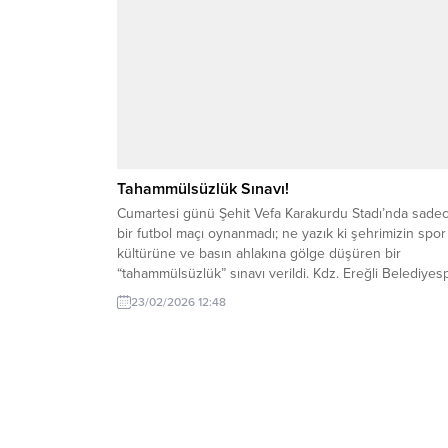
Tahammülsüzlük Sınavı!
Cumartesi günü Şehit Vefa Karakurdu Stadı’nda sade
bir futbol maçı oynanmadı; ne yazık ki şehrimizin spor
kültürüne ve basın ahlakına gölge düşüren bir
“tahammülsüzlük” sınavı verildi. Kdz. Ereğli Belediyes
ile 52 Orduspor arasındaki mücadelenin 82. dakikası
23/02/2026 12:48
yaşananlar, skor tabelasındaki rakamlardan çok daha
vahim bir tabloyu önümüze koydu. Gazetemiz imtiyaz
sahibi...