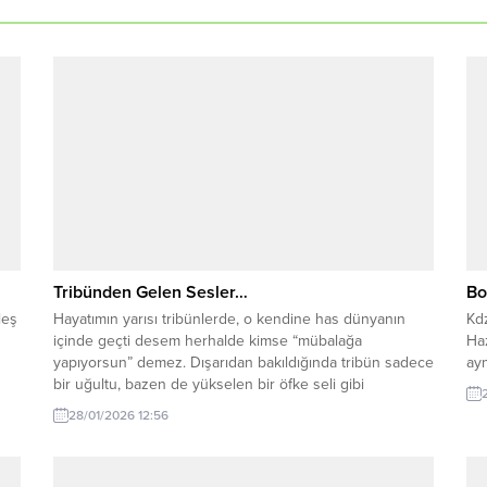
Tribünden Gelen Sesler…
Bo
leş
Hayatımın yarısı tribünlerde, o kendine has dünyanın
Kd
içinde geçti desem herhalde kimse “mübalağa
Haz
yapıyorsun” demez. Dışarıdan bakıldığında tribün sadece
ayn
bir uğultu, bazen de yükselen bir öfke seli gibi
görünebilir. Ama o kalabalığın içine girdiğinizde, hele ki
28/01/2026 12:56
benim gibi elinizde kamerayla o seslere mecburen kulak
verdiğinizde, her maçın sahada değil tribünde...