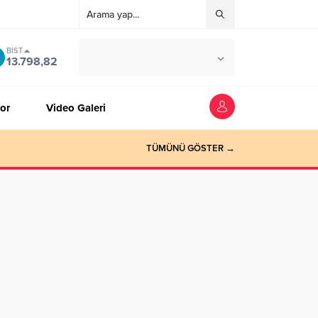
BIST
°C
ZONGULDAK
13.798,82
AZ BULUTLU
or
Video Galeri
TÜMÜNÜ GÖSTER →