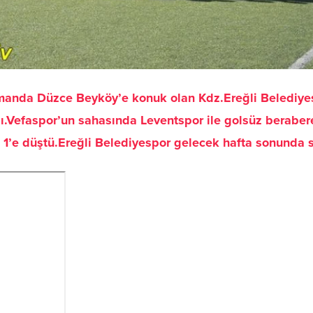
manda Düzce Beyköy’e konuk olan Kdz.Ereğli Belediyes
ıldı.Vefaspor’un sahasında Leventspor ile golsüz beraber
rkı 1’e düştü.Ereğli Belediyespor gelecek hafta sonund