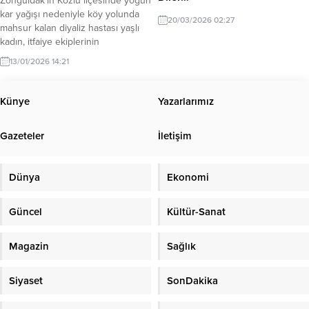
Zonguldak’ın Kozlu ilçesinde yoğun
kar yağışı nedeniyle köy yolunda
20/03/2026 02:27
mahsur kalan diyaliz hastası yaşlı
kadın, itfaiye ekiplerinin
operasyonuyla hastaneye
13/01/2026 14:21
yetiştirildi. Kozlu ilçesine bağlı
Gücek köyünde ikamet eden ve
diyaliz tedavisi görmesi gereken
Künye
Yazarlarımız
kadın hasta, kar kalınlığının 30
santimetreyi bulması nedeniyle
Gazeteler
İletişim
evinden çıkamadı. Yolların
kapanması üzerine hastanın
yakınları durumu yetkililere
Dünya
Ekonomi
bildirdi....
Güncel
Kültür-Sanat
Magazin
Sağlık
Siyaset
SonDakika