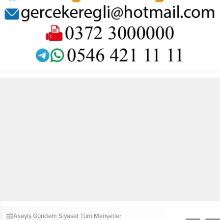
Asayiş
Gündem
Siyaset
Tüm Manşetler