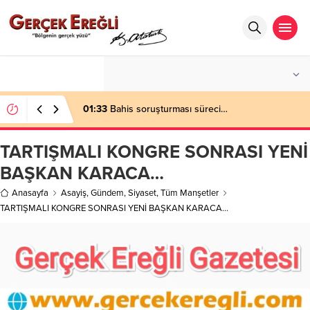
°C
ZONGULDAK
AZ BULUTLU
01:33
Bahis soruşturması süreci…
TARTIŞMALI KONGRE SONRASI YENİ
BAŞKAN KARACA…
Anasayfa
Asayiş
,
Gündem
,
Siyaset
,
Tüm Manşetler
TARTIŞMALI KONGRE SONRASI YENİ BAŞKAN KARACA…