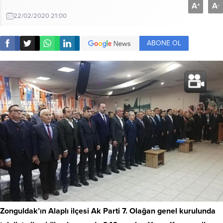
A
A
+
-
22/02/2020 21:00
ABONE OL
Zonguldak’ın Alaplı ilçesi Ak Parti 7. Olağan genel kurulunda