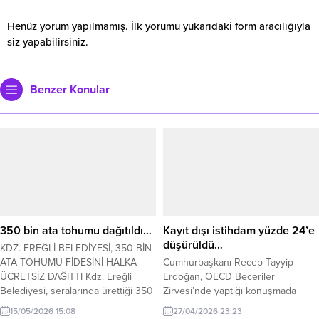
Henüz yorum yapılmamış. İlk yorumu yukarıdaki form aracılığıyla
siz yapabilirsiniz.
Benzer Konular
350 bin ata tohumu dağıtıldı…
Kayıt dışı istihdam yüzde 24’e
düşürüldü…
KDZ. EREĞLİ BELEDİYESİ, 350 BİN
ATA TOHUMU FİDESİNİ HALKA
Cumhurbaşkanı Recep Tayyip
ÜCRETSİZ DAĞITTI Kdz. Ereğli
Erdoğan, OECD Beceriler
Belediyesi, seralarında ürettiği 350
Zirvesi’nde yaptığı konuşmada
bin ata tohumu domates, biber,
yaşlanan nüfus, aile yapısı, kadın
15/05/2026 15:08
27/04/2026 23:23