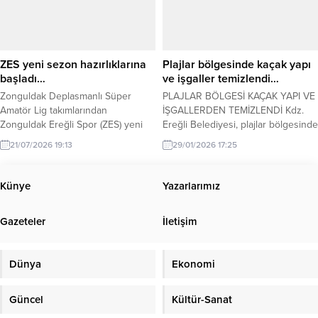
ZES yeni sezon hazırlıklarına
Plajlar bölgesinde kaçak yapı
başladı…
ve işgaller temizlendi…
Zonguldak Deplasmanlı Süper
PLAJLAR BÖLGESİ KAÇAK YAPI VE
Amatör Lig takımlarından
İŞGALLERDEN TEMİZLENDİ Kdz.
Zonguldak Ereğli Spor (ZES) yeni
Ereğli Belediyesi, plajlar bölgesinde
sezon hazırlıklarına başladı. İlk
izinsiz ve kanuna aykırı kaçak yapı
21/07/2026 19:13
29/01/2026 17:25
olarak 2026-2027 sezonu için
ile işgalleri kaldırdı. Zabıta Müdürü
Antrenör Önder Seviç ile anlaşan
Halit Aydın, plajlar bölgesinde
Zonguldak Ereğli Spor, yeni sezon
düzensiz yapılara izin
Künye
Yazarlarımız
çalışmalarını start verdiğini açıkladı.
vermeyeceklerini söyledi. Kdz.
Zonguldak Ereğli Spor Transfer
Ereğli Belediyesi Zabıta Müdürlüğü,
Gazeteler
İletişim
Komitesi Başkanı Umut Yüksel
Ereğli – Alaplı karayolu üzerinde
Kuru ‘yeni sezonda antrenörümüz
yer alan plajlar bölgesinde
Önder Sevinç ile yola devam...
oluşturulan kaçak yapı ve...
Dünya
Ekonomi
Güncel
Kültür-Sanat