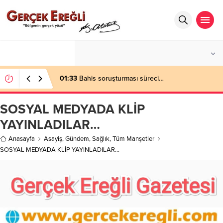
°C
ZONGULDAK
PARÇALI BULUTLU
01:33
Bahis soruşturması süreci…
SOSYAL MEDYADA KLİP
YAYINLADILAR…
Anasayfa
Asayiş
,
Gündem
,
Sağlık
,
Tüm Manşetler
SOSYAL MEDYADA KLİP YAYINLADILAR…