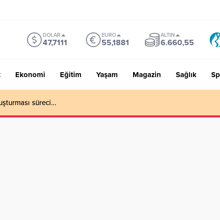
DOLAR
EURO
ALTIN
47,7111
55,1881
6.660,55
t
Ekonomi
Eğitim
Yaşam
Magazin
Sağlık
Sp
uşturması süreci…