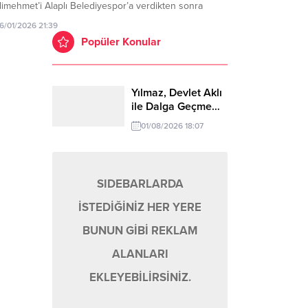
imehmet’i Alaplı Belediyespor’a verdikten sonra
sizliğe bürünmüştü. Transfer çalışmalarını sessizce
16/01/2026 21:39
üten Zonguldak Ereğli Spor yine 3. Lig takımlarından
Popüler Konular
rabük İdman Yurduspor’da forma giyen Kaleci Hasan
tal’ı gece yarısı operasyonu ile kadrosuna...
Yılmaz, Devlet Aklı
ile Dalga Geçme…
01/08/2026 18:07
SIDEBARLARDA
İSTEDİĞİNİZ HER YERE
BUNUN GİBİ REKLAM
ALANLARI
EKLEYEBİLİRSİNİZ.