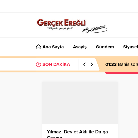
Ana Sayfa
Asayiş
Gündem
Siyase
SON DAKİKA
01:33
Bahis sor
Yılmaz, Devlet Aklı ile Dalga
Geçme…