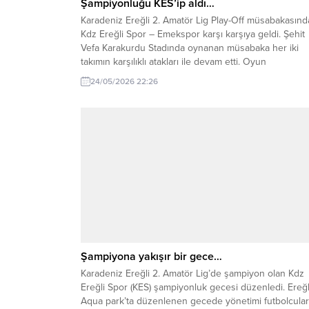
Şampiyonluğu KES’ip aldı…
Karadeniz Ereğli 2. Amatör Lig Play-Off müsabakasınd
Kdz Ereğli Spor – Emekspor karşı karşıya geldi. Şehit
Vefa Karakurdu Stadında oynanan müsabaka her iki
takımın karşılıklı atakları ile devam etti. Oyun
üstünlüğünü elinde bulunduran Kdz Ereğli Spor, 67.
24/05/2026 22:26
dakikada Emeksporlu Dinçer Çınar’ın kendi kalesine
attığı gol ile 1-0 öne geçti. Karşılaşmada...
Şampiyona yakışır bir gece…
Karadeniz Ereğli 2. Amatör Lig’de şampiyon olan Kdz
Ereğli Spor (KES) şampiyonluk gecesi düzenledi. Ereğl
Aqua park’ta düzenlenen gecede yönetimi futbolcular