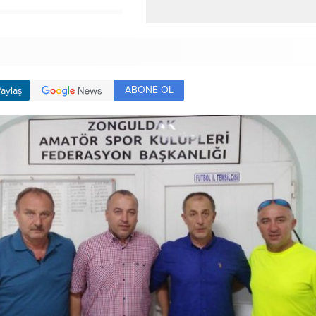
ABONE OL
aylaş