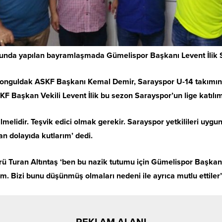
nda yapılan bayramlaşmada Gümelispor Başkanı Levent İlik Sa
onguldak ASKF Başkanı Kemal Demir, Sarayspor U-14 takımının
aşkan Vekili Levent İlik bu sezon Sarayspor’un lige katılım be
ilmelidir. Teşvik edici olmak gerekir. Sarayspor yetkilileri uyg
an dolayıda kutlarım’ dedi.
ü Turan Altıntaş ‘ben bu nazik tutumu için Gümelispor Başka
m. Bizi bunu düşünmüş olmaları nedeni ile ayrıca mutlu ettiler’