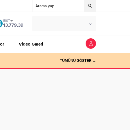
BIST
°C
ZONGULDAK
13.779,39
AZ BULUTLU
or
Video Galeri
TÜMÜNÜ GÖSTER →