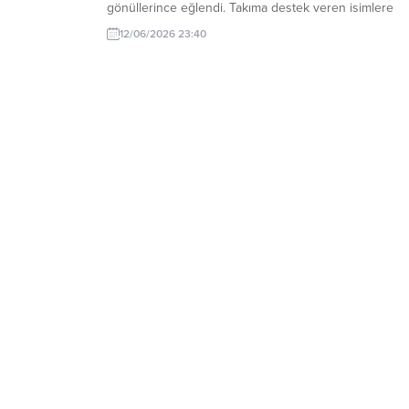
gönüllerince eğlendi. Takıma destek veren isimlere
plaket takdimi yapıldı. Kulübün başkan vekili Can Yam
12/06/2026 23:40
gecenin anlam ve önemini belirten konuşmasında
‘benim felsefemde başarı ödüllendirilir’ diyerek 2026-
2027 futbol sezonunda Antrenör...