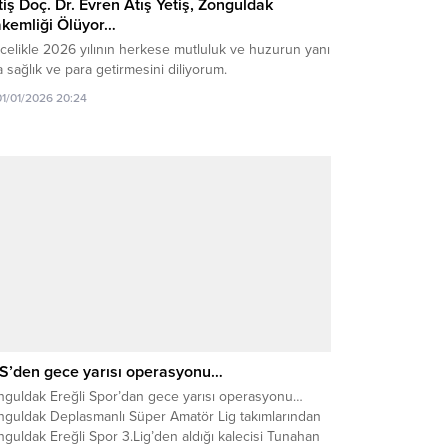
tiş Doç. Dr. Evren Atış Yetiş, Zonguldak
kemliği Ölüyor…
celikle 2026 yılının herkese mutluluk ve huzurun yanı
a sağlık ve para getirmesini diliyorum.
01/01/2026 20:24
S’den gece yarısı operasyonu…
nguldak Ereğli Spor’dan gece yarısı operasyonu…
nguldak Deplasmanlı Süper Amatör Lig takımlarından
guldak Ereğli Spor 3.Lig’den aldığı kalecisi Tunahan