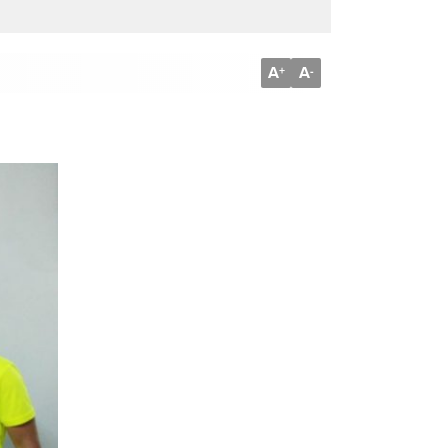
A
A
+
-