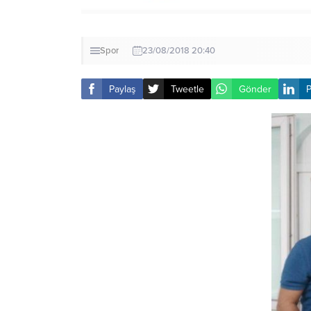
Spor
23/08/2018 20:40
Paylaş
Tweetle
Gönder
P