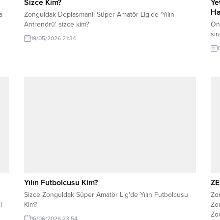
Sizce Kim?
Ye
Ha
a
Zonguldak Deplasmanlı Süper Amatör Lig'de 'Yılın
Antrenörü' sizce kim?
Ön
sır
19/05/2026 21:34
Yılın Futbolcusu Kim?
ZE
Sizce Zonguldak Süper Amatör Lig'de Yılın Futbolcusu
Zo
i
Kim?
Zo
Zon
16/06/2026 23:54