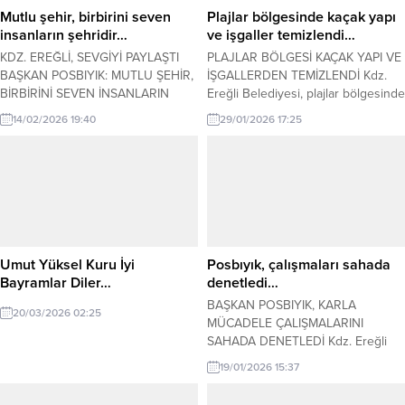
Mutlu şehir, birbirini seven
Plajlar bölgesinde kaçak yapı
insanların şehridir…
ve işgaller temizlendi…
KDZ. EREĞLİ, SEVGİYİ PAYLAŞTI
PLAJLAR BÖLGESİ KAÇAK YAPI VE
BAŞKAN POSBIYIK: MUTLU ŞEHİR,
İŞGALLERDEN TEMİZLENDİ Kdz.
BİRBİRİNİ SEVEN İNSANLARIN
Ereğli Belediyesi, plajlar bölgesinde
ŞEHRİDİR Kdz. Ereğli Belediyesi’nin
izinsiz ve kanuna aykırı kaçak yapı
14/02/2026 19:40
29/01/2026 17:25
14 Şubat Sevgililer Günü’nde,
ile işgalleri kaldırdı. Zabıta Müdürü
sahilde bulunan ‘Aşkım Ereğli’
Halit Aydın, plajlar bölgesinde
yazısının etrafında düzenlediği
düzensiz yapılara izin
etkinlik yoğun ilgi gördü. Belediye
vermeyeceklerini söyledi. Kdz.
Başkanı Halil Posbıyık ve eşi
Ereğli Belediyesi Zabıta Müdürlüğü,
Neriman Posbıyık, sevgilerini
Ereğli – Alaplı karayolu üzerinde
Ereğlilerle paylaştı. Canlı müzik
yer alan plajlar bölgesinde
eşliğinde her yaştan sevgililer
oluşturulan kaçak yapı ve...
Umut Yüksel Kuru İyi
Posbıyık, çalışmaları sahada
gönüllerince eğlendi. Bugün...
Bayramlar Diler…
denetledi…
BAŞKAN POSBIYIK, KARLA
20/03/2026 02:25
MÜCADELE ÇALIŞMALARINI
SAHADA DENETLEDİ Kdz. Ereğli
Belediye Başkanı Halil Posbıyık,
19/01/2026 15:37
kentte etkili olan kar yağışı
nedeniyle belediye ekiplerinin