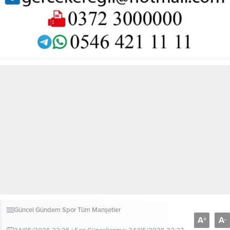
Güncel
Gündem
Spor
Tüm Manşetler
A
A
+
-