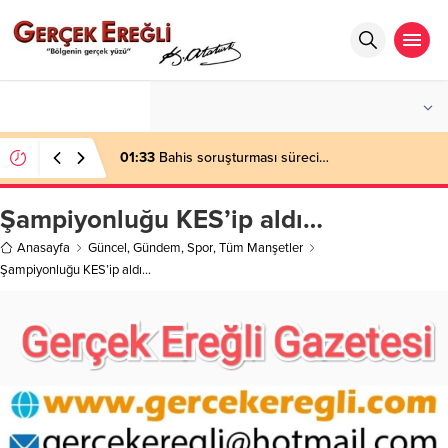
°C
ZONGULDAK
AZ BULUTLU
01:33
Bahis soruşturması süreci…
Şampiyonluğu KES’ip aldı…
Anasayfa
Güncel
,
Gündem
,
Spor
,
Tüm Manşetler
Şampiyonluğu KES’ip aldı…