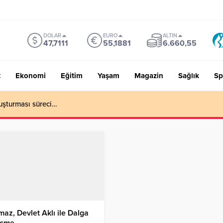
DOLAR
EURO
ALTIN
47,7111
55,1881
6.660,55
t
Ekonomi
Eğitim
Yaşam
Magazin
Sağlık
Sp
uşturması süreci…
maz, Devlet Aklı ile Dalga
çme…