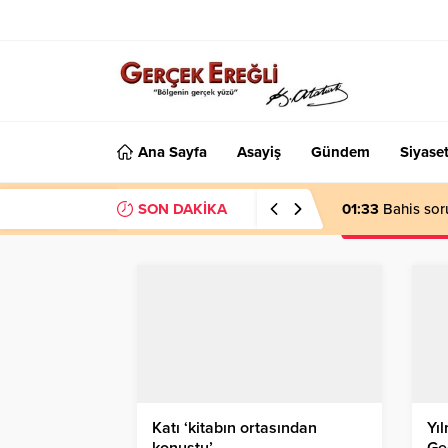
Ana Sayfa
Asayiş
Gündem
Siyase
SON DAKİKA
01:33
Bahis sor
Katı ‘kitabın ortasından
Yıl
konuştu’…
Ge