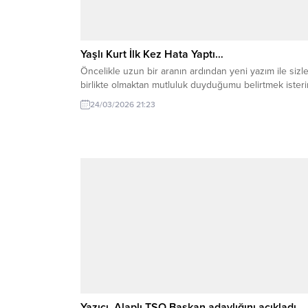
Yaşlı Kurt İlk Kez Hata Yaptı…
Öncelikle uzun bir aranın ardından yeni yazım ile sizle
birlikte olmaktan mutluluk duyduğumu belirtmek isteri
24/03/2026 21:23
Yazıcı, Alaplı TSO Başkan adaylığını açıkladı…