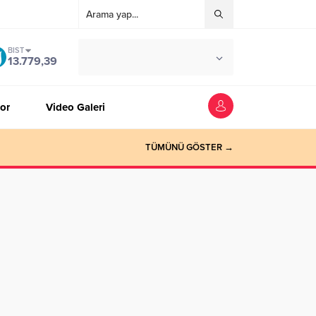
BIST
°C
ZONGULDAK
13.779,39
AZ BULUTLU
or
Video Galeri
TÜMÜNÜ GÖSTER →