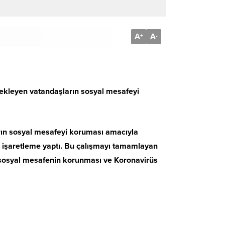
A
A
+
-
bekleyen vatandaşların sosyal mesafeyi
rın sosyal mesafeyi koruması amacıyla
la işaretleme yaptı. Bu çalışmayı tamamlayan
 sosyal mesafenin korunması ve Koronavirüs