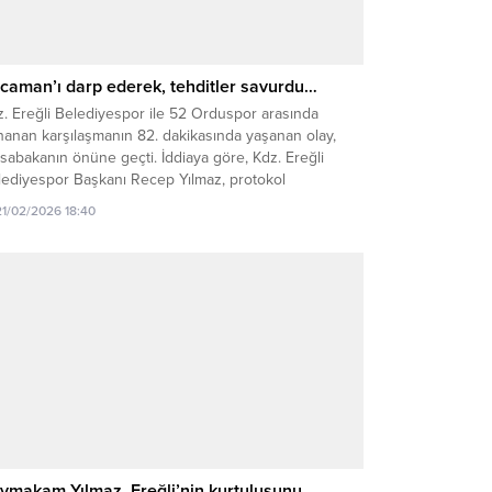
caman’ı darp ederek, tehditler savurdu…
. Ereğli Belediyespor ile 52 Orduspor arasında
nanan karşılaşmanın 82. dakikasında yaşanan olay,
abakanın önüne geçti. İddiaya göre, Kdz. Ereğli
lediyespor Başkanı Recep Yılmaz, protokol
ibününden sahaya inerek İmtiyaz Sahibimiz Kaan
21/02/2026 18:40
aman ile tartışma yaşadı. Tartışma sırasında Başkan
maz’ın Kocaman’ı tellere iterek darp etti ve tehditler
vurdu. Karşılaşmanın son bölümünde...
ymakam Yılmaz, Ereğli’nin kurtuluşunu