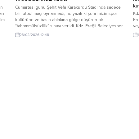
ku
an
Cumartesi günü Şehit Vefa Karakurdu Stadı’nda sadece
kan
bir futbol maçı oynanmadı; ne yazık ki şehrimizin spor
Kdz
tim
kültürüne ve basın ahlakına gölge düşüren bir
Ere
“tahammülsüzlük” sınavı verildi. Kdz. Ereğli Belediyespor
yay
ile 52 Orduspor arasındaki mücadelenin 82. dakikasında
“Yu
23/02/2026 12:48
yaşananlar, skor tabelasındaki rakamlardan çok daha
str
vahim bir tabloyu önümüze koydu. Gazetemiz imtiyaz
Ere
sahibi...
edi
yür