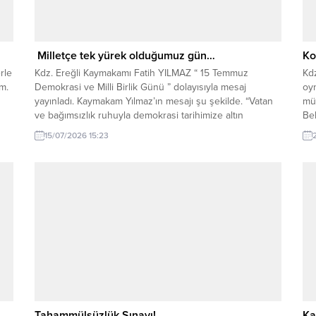
Milletçe tek yürek olduğumuz gün…
Ko
rle
Kdz. Ereğli Kaymakamı Fatih YILMAZ “ 15 Temmuz
Kdz
m.
Demokrasi ve Milli Birlik Günü ” dolayısıyla mesaj
oy
yayınladı. Kaymakam Yılmaz’ın mesajı şu şekilde. “Vatan
müs
ve bağımsızlık ruhuyla demokrasi tarihimize altın
Be
harflerle kazılan destansı mücadelenin anma günü “15
tr
15/07/2026 15:23
Temmuz Demokrasi ve Milli Birlik Günü”; Milletçe tek
Koc
yürek olup eşine az rastlanır bir...
Yıl
sa
Tahammülsüzlük Sınavı!
Ka