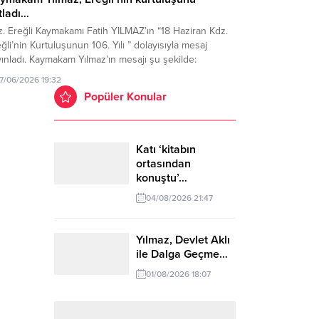
tladı…
. Ereğli Kaymakamı Fatih YILMAZ’ın “18 Haziran Kdz.
ğli’nin Kurtuluşunun 106. Yılı ” dolayısıyla mesaj
ınladı. Kaymakam Yılmaz’ın mesajı şu şekilde:
rdumuzu ele geçirmeye çalışan işgal devletlerinin
17/06/2026 19:32
atejik noktalardan biri olarak gördüğü Karadeniz
Popüler Konular
ğli, 8 Haziran 1920’de Fransızlar tarafından işgal
lmişti. Bu işgale halkıyla beraber omuz omuza ve
ek yüreğe...
Katı ‘kitabın
ortasından
konuştu’…
04/08/2026 21:47
Yılmaz, Devlet Aklı
ile Dalga Geçme…
01/08/2026 18:07