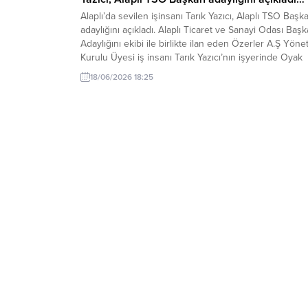
Alaplı’da sevilen işinsanı Tarık Yazıcı, Alaplı TSO Başk
adaylığını açıkladı. Alaplı Ticaret ve Sanayi Odası Baş
Adaylığını ekibi ile birlikte ilan eden Özerler A.Ş Yöne
Kurulu Üyesi iş insanı Tarık Yazıcı’nın işyerinde Oyak
Genel Müdürü Prof. Murat Yalçıntaş ve Erdemir Genel
18/06/2026 18:25
Müdürü Şaban Yazıcı ile görüştü. Yazıcı’yı Kdz. Ereğli
Renault...