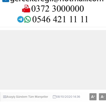
A
A
+
-
Asayiş
Gündem
Tüm Manşetler
08/10/2020 14:36