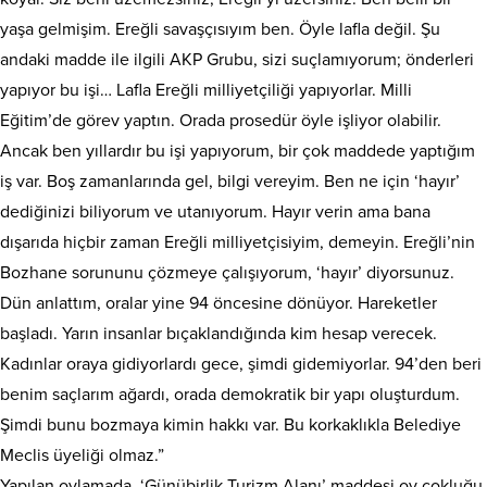
yaşa gelmişim. Ereğli savaşçısıyım ben. Öyle lafla değil. Şu
andaki madde ile ilgili AKP Grubu, sizi suçlamıyorum; önderleri
yapıyor bu işi… Lafla Ereğli milliyetçiliği yapıyorlar. Milli
Eğitim’de görev yaptın. Orada prosedür öyle işliyor olabilir.
Ancak ben yıllardır bu işi yapıyorum, bir çok maddede yaptığım
iş var. Boş zamanlarında gel, bilgi vereyim. Ben ne için ‘hayır’
dediğinizi biliyorum ve utanıyorum. Hayır verin ama bana
dışarıda hiçbir zaman Ereğli milliyetçisiyim, demeyin. Ereğli’nin
Bozhane sorununu çözmeye çalışıyorum, ‘hayır’ diyorsunuz.
Dün anlattım, oralar yine 94 öncesine dönüyor. Hareketler
başladı. Yarın insanlar bıçaklandığında kim hesap verecek.
Kadınlar oraya gidiyorlardı gece, şimdi gidemiyorlar. 94’den beri
benim saçlarım ağardı, orada demokratik bir yapı oluşturdum.
Şimdi bunu bozmaya kimin hakkı var. Bu korkaklıkla Belediye
Meclis üyeliği olmaz.”
Yapılan oylamada, ‘Günübirlik Turizm Alanı’ maddesi oy çokluğu