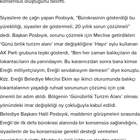
konsensüs oluştuğunu belirtti.
Siyasilere de çağrı yapan Posbıyık, “Bürokrasinin gösterdiği bu
yürekliliği, siyasiler de göstermeli, 20 yıllık sorun çözülmeli”
dedi. Başkan Posbıyık, sorunu çözmek için Meclise getirdikleri
‘Günü birlik turizm alanı’ imar değişikliğine ‘Hayır’ oylu kullanan
AK Parti grubuna tepki gösterdi, “Ben her zaman balıkçıların da
lokantacıların da yanındayım. Bu kararınızdan sonra bana kimse
Ereğli milliyetçisiyim, Ereğli sevdalısıyım demesin” diye konuştu.
Kdz. Ereğli Belediye Meclisi Ekim ayı ikinci oturumunda balıkçı
lokantalarının yaşadığı ruhsat sorununun çözümü için çok
önemli bir adım atıldı. Bölgenin ‘Günübirlik Turizm Alanı’ olması
yönündeki imar değişikliği oy çokluğuyla kabul edildi.
Belediye Başkanı Halil Posbıyık, maddenin görüşmeleri sırasında
Ereğli’de ilk defa bürokrasi alanında bir konsensüs sağlandığını,
siyasilerin de bu konsensüse gerekli desteği vermeleri