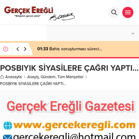
°C
ZONGULDAK
AZ BULUTLU
01:33
Bahis soruşturması süreci…
POSBIYIK SİYASİLERE ÇAĞRI YAPTI…
Anasayfa
Asayiş
,
Gündem
,
Tüm Manşetler
POSBIYIK SİYASİLERE ÇAĞRI YAPTI…