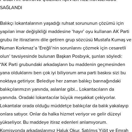
SAĞLANDI
Balıkçı lokantalarının yaşadığı ruhsat sorununun çözümü için
yapılan imar değişikliği maddesine ‘hayır’ oyu kullanan AK Parti
grubu ile itirazlarını dile getiren grup sözcüsü Mustafa Kumaş ve
Numan Korkmaz’a ‘Ereğli’nin sorunlarını çözmek için cesaretli
olun’ tavsiyesinde bulunan Başkan Posbıyık, şunları söyledi:
“AK Parti grubundaki arkadaşların bu maddenin geçmesinden
yana olduklarını ben çok iyi biliyorum ama parti baskısı sizi bu
noktaya getiriyor. Belediye her zaman balıkçı barınağındaki
balıkçılarımızın yanında, aslanlar gibi… Lokantacıların da
yanında. Oradaki lokantacılar büyük meşakkat çekiyorlar.
Lokantalar orada olduğu müddetçe balıkçılar da balık yakalayıp
onlara satıyor. Onlar da halka hizmet veriyor ve gelir düzeyi
yükseliyor. Bu maddeye itiraz edenleri anlamıyorum.
Komisyonda arkadaşlarımız Haluk Okur, Satılmış Yiğit ve Emrah