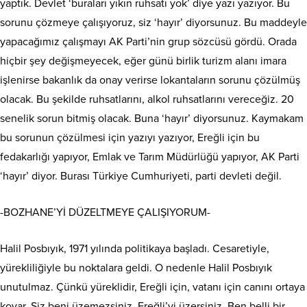
yaptık. Devlet ‘buraları yıkın ruhsatı yok’ diye yazı yazıyor. Bu
sorunu çözmeye çalışıyoruz, siz ‘hayır’ diyorsunuz. Bu maddeyle
yapacağımız çalışmayı AK Parti’nin grup sözcüsü gördü. Orada
hiçbir şey değişmeyecek, eğer günü birlik turizm alanı imara
işlenirse bakanlık da onay verirse lokantaların sorunu çözülmüş
olacak. Bu şekilde ruhsatlarını, alkol ruhsatlarını vereceğiz. 20
senelik sorun bitmiş olacak. Buna ‘hayır’ diyorsunuz. Kaymakam
bu sorunun çözülmesi için yazıyı yazıyor, Ereğli için bu
fedakarlığı yapıyor, Emlak ve Tarım Müdürlüğü yapıyor, AK Parti
‘hayır’ diyor. Burası Türkiye Cumhuriyeti, parti devleti değil.
-BOZHANE’Yİ DÜZELTMEYE ÇALIŞIYORUM-
Halil Posbıyık, 1971 yılında politikaya başladı. Cesaretiyle,
yürekliliğiyle bu noktalara geldi. O nedenle Halil Posbıyık
unutulmaz. Çünkü yüreklidir, Ereğli için, vatanı için canını ortaya
koyar. Siz beni üzemezsiniz, Ereğli’yi üzersiniz. Ben belli bir