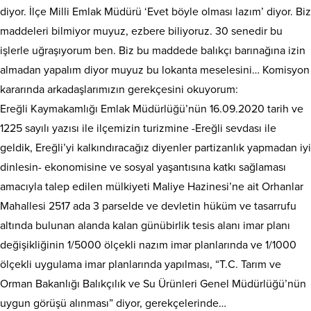
diyor. İlçe Milli Emlak Müdürü ‘Evet böyle olması lazım’ diyor. Biz
maddeleri bilmiyor muyuz, ezbere biliyoruz. 30 senedir bu
işlerle uğraşıyorum ben. Biz bu maddede balıkçı barınağına izin
almadan yapalım diyor muyuz bu lokanta meselesini… Komisyon
kararında arkadaşlarımızın gerekçesini okuyorum:
Ereğli Kaymakamlığı Emlak Müdürlüğü’nün 16.09.2020 tarih ve
1225 sayılı yazısı ile ilçemizin turizmine -Ereğli sevdası ile
geldik, Ereğli’yi kalkındıracağız diyenler partizanlık yapmadan iyi
dinlesin- ekonomisine ve sosyal yaşantısına katkı sağlaması
amacıyla talep edilen mülkiyeti Maliye Hazinesi’ne ait Orhanlar
Mahallesi 2517 ada 3 parselde ve devletin hüküm ve tasarrufu
altında bulunan alanda kalan günübirlik tesis alanı imar planı
değişikliğinin 1/5000 ölçekli nazım imar planlarında ve 1/1000
ölçekli uygulama imar planlarında yapılması, “T.C. Tarım ve
Orman Bakanlığı Balıkçılık ve Su Ürünleri Genel Müdürlüğü’nün
uygun görüşü alınması” diyor, gerekçelerinde…