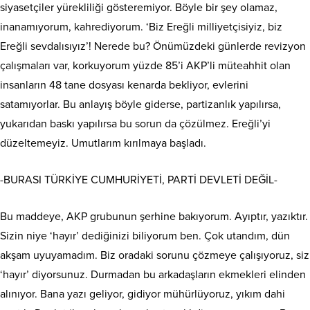
siyasetçiler yürekliliği gösteremiyor. Böyle bir şey olamaz,
inanamıyorum, kahrediyorum. ‘Biz Ereğli milliyetçisiyiz, biz
Ereğli sevdalısıyız’! Nerede bu? Önümüzdeki günlerde revizyon
çalışmaları var, korkuyorum yüzde 85’i AKP’li müteahhit olan
insanların 48 tane dosyası kenarda bekliyor, evlerini
satamıyorlar. Bu anlayış böyle giderse, partizanlık yapılırsa,
yukarıdan baskı yapılırsa bu sorun da çözülmez. Ereğli’yi
düzeltemeyiz. Umutlarım kırılmaya başladı.
-BURASI TÜRKİYE CUMHURİYETİ, PARTİ DEVLETİ DEĞİL-
Bu maddeye, AKP grubunun şerhine bakıyorum. Ayıptır, yazıktır.
Sizin niye ‘hayır’ dediğinizi biliyorum ben. Çok utandım, dün
akşam uyuyamadım. Biz oradaki sorunu çözmeye çalışıyoruz, siz
‘hayır’ diyorsunuz. Durmadan bu arkadaşların ekmekleri elinden
alınıyor. Bana yazı geliyor, gidiyor mühürlüyoruz, yıkım dahi