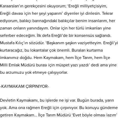
Karaarslan’ın gerekçesini okuyorum; ‘Ereğli milliyetçisiyim,
Ereğli davası için her şeyi yaparım’ diyenler iyi dinlesin. Tekrar
ediyorum, balıkçı barınağındaki balıkçılar benim insanlarım, her
zaman onların yanındayım. Onlar için her türlü imkanları yine
seferber edeceğim. İlk defa Ereğli’de bir konsensüs sağlandı.
Mustafa Kılıç’ın sözüdür. ‘Başkanım şaşkın vaziyetteyim. Ereğli’yi
kurtaracağız, bu lokantalar çok önemli. Buraları kurtarma
imkanımız doğdu. Hem Kaymakam, hem İlçe Tarım, hem İlçe
Milli Emlak Müdürü burası için müspet yazı yazdı’ dedi ama yine
bu arzumuzu yok etmeye çalışıyorlar.
-KAYMAKAM ÇIRPINIYOR-
Devletin Kaymakamı, bu işlerde ne işi var. Bugün burada, yarın
yok. Ama ona rağmen Ereğli için çırpınıyor. Bu konuyu gündeme
getiren Kaymakam… İlçe Tarım Müdürü ‘Evet böyle olması lazım’