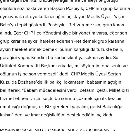
gerektiğini belirtti. Maddeyle ilgili lehte ve aleyhte görüşü
olanlara söz hakkı veren Başkan Posbıyık, CHP’nin grup kararına
uymayarak ret oyu kullanacağını açıklayan Meclis Üyesi Yaşar
Balcı’ya tepki gösterdi. Posbıyık, “Ret veremezsin, grup kararı
alındı. Eğer CHP İlçe Yönetimi diye bir yönetim varsa, eğer sen
grup kararına aykırı hareket edersen -ret demek grup kararına
aykırı hareket etmek demek- bunun karşılığı da tüzükte belli,
gereğini yapar. Kendini bu kadar sıkıntıya sokmasaydın. Su
Ürünleri Kooperatifi Başkanı arkadaşım, söylerdim ona senin ve
oğlunun işine son vermezdi” dedi. CHP Meclis Üyesi Sertan
Kuzu da Bozhane’de ilk balıkçı lokantasını babasının açtığını
belirterek, “Babam mücadelesini verdi, cefasını çekti. Millet bizi
hizmet etmemiz için seçti, bu sorunu çözmek için ilk kez bir
umut ışığı doğmuştur. Biz gerekeni yapalım, gerisi Bakanlığa
kalsın” dedi ve imar değişikliğini desteklediğini açıkladı.
POSBIYIK: SORUNU ÇÖZMEK İÇİN İLK KEZ KONSENSÜS