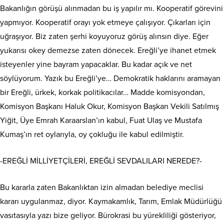
Bakanlığın görüşü alınmadan bu iş yapılır mı. Kooperatif görevini
yapmıyor. Kooperatif orayı yok etmeye çalışıyor. Çıkarları için
uğraşıyor. Biz zaten şerhi koyuyoruz görüş alınsın diye. Eğer
yukarısı okey demezse zaten dönecek. Ereğli’ye ihanet etmek
isteyenler yine bayram yapacaklar. Bu kadar açık ve net
söylüyorum. Yazık bu Ereğli’ye… Demokratik haklarını aramayan
bir Ereğli, ürkek, korkak politikacılar… Madde komisyondan,
Komisyon Başkanı Haluk Okur, Komisyon Başkan Vekili Satılmış
Yiğit, Üye Emrah Karaarslan’ın kabul, Fuat Ulaş ve Mustafa
Kumaş’ın ret oylarıyla, oy çokluğu ile kabul edilmiştir.
-EREĞLİ MİLLİYETÇİLERİ, EREĞLİ SEVDALILARI NEREDE?-
Bu kararla zaten Bakanlıktan izin almadan belediye meclisi
kararı uygulanmaz, diyor. Kaymakamlık, Tarım, Emlak Müdürlüğü
vasıtasıyla yazı bize geliyor. Bürokrasi bu yürekliliği gösteriyor,