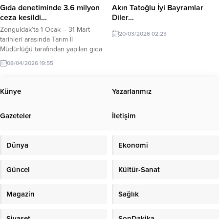
Gıda denetiminde 3.6 milyon
Akın Tatoğlu İyi Bayramlar
ceza kesildi…
Diler…
Zonguldak’ta 1 Ocak – 31 Mart
20/03/2026 02:23
tarihleri arasında Tarım İl
Müdürlüğü tarafından yapılan gıda
denetiminde 3 milyon 610 bin 273
08/04/2026 19:55
TL. ceza kesildi. T.C. Tarım ve
Orman Bakanlığı’na bağlı İl Tarım ve
Orman Müdürlüğü, 2026 yılının ilk
Künye
Yazarlarımız
üç ayına ilişkin gıda denetim
verilerini açıkladı. 1 Ocak – 31 Mart
Gazeteler
İletişim
2026...
Dünya
Ekonomi
Güncel
Kültür-Sanat
Magazin
Sağlık
Siyaset
SonDakika