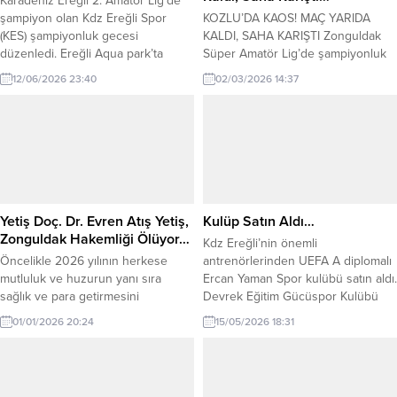
Karadeniz Ereğli 2. Amatör Lig’de
şampiyon olan Kdz Ereğli Spor
KOZLU’DA KAOS! MAÇ YARIDA
(KES) şampiyonluk gecesi
KALDI, SAHA KARIŞTI Zonguldak
düzenledi. Ereğli Aqua park’ta
Süper Amatör Lig’de şampiyonluk
düzenlenen gecede yönetimi
mücadelesi veren lider Kozlu
12/06/2026 23:40
02/03/2026 14:37
futbolcular gönüllerince eğlendi.
Belediyespor ile Sefercikspor
Takıma destek veren isimlere
arasındaki karşılaşma, eşine az
plaket takdimi yapıldı. Kulübün
rastlanır olaylara sahne oldu.
başkan vekili Can Yaman gecenin
Kırmızı kartlar, hakeme tepki ve
anlam ve önemini belirten
oyuncu sayısının 6’ya düşmesiyle
konuşmasında ‘benim felsefemde
maç 49. dakikada tatil edildi. Kozlu
başarı ödüllendirilir’ diyerek 2026-
Sahası’nda dün (1 Mart Pazar)
2027 futbol sezonunda Antrenör...
oynanan müsabaka, futbolun...
Yetiş Doç. Dr. Evren Atış Yetiş,
Kulüp Satın Aldı…
Zonguldak Hakemliği Ölüyor…
Kdz Ereğli’nin önemli
Öncelikle 2026 yılının herkese
antrenörlerinden UEFA A diplomalı
mutluluk ve huzurun yanı sıra
Ercan Yaman Spor kulübü satın aldı.
sağlık ve para getirmesini
Devrek Eğitim Gücüspor Kulübü
diliyorum.
olarak Devrek ilçesinde faaliyet
01/01/2026 20:24
15/05/2026 18:31
gösteren kulübün tüm yarışmacı
haklarını satın alan aynı zamanda
da Ereğli Belediyespor Altyapı
Sorumlusu olan Ercan Yaman,