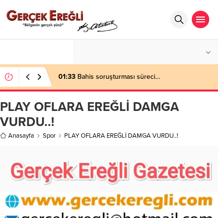
°C
ZONGULDAK
AÇIK
01:33
Bahis soruşturması süreci…
PLAY OFLARA EREĞLİ DAMGA
VURDU..!
Anasayfa
Spor
PLAY OFLARA EREĞLİ DAMGA VURDU..!