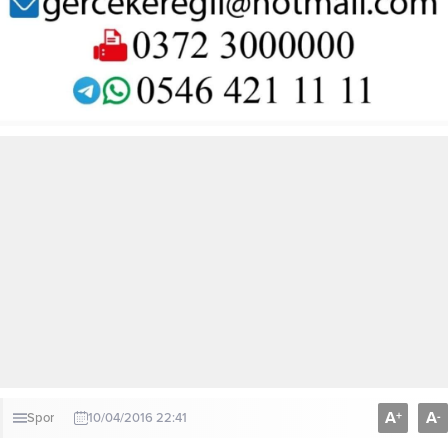
A
A
+
-
Spor
10/04/2016 22:41