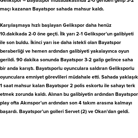
Gelikspor – Bayatspor müsabakasında 2-0 geriden gelip 3-2
maçı kazanan Bayatspor sahada mahsur kaldı.
Karşılaşmaya hızlı başlayan Gelikspor daha henüz
10.dakikada 2-0 öne geçti. İlk yarı 2-1 Gelikspor’un galibiyeti
ile son buldu. İkinci yarı ise daha istekli olan Bayatspor
beraberliği ve hemen ardından galibiyeti yakalayınca oyun
gerildi. 90 dakika sonunda Bayatspor 3-2 galip gelince saha
bir anda karıştı. Bayatsporlu oyunculara saldıran Geliksporlu
oyunculara emniyet görevlileri müdahale etti. Sahada yaklaşık
1 saat mahsur kalan Bayatspor 2 polis eskortu ile sahayı terk
etmek zorunda kaldı. Alınan bu galibiyetin ardından Bayatspor
play ofta Akınspor’un ardından son 4 takım arasına kalmayı
başardı. Bayatspor’un golleri Servet (2) ve Okan’dan geldi.