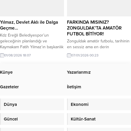
kulübün ismini Ereğli Yaman Spor
Kulübü olarak değiştirme kararı aldı.
Konu ile...
Yılmaz, Devlet Aklı ile Dalga
FARKINDA MISINIZ?
Geçme…
ZONGULDAK’TA AMATÖR
FUTBOL BİTİYOR!
Kdz Ereğli Belediyespor’un
geleceğinin planlandığı ve
Zonguldak amatör futbolu, tarihinin
Kaymakam Fatih Yılmaz’ın başkanlık
en sessiz ama en derin
ettiği toplantıya katılımın yüksek
krizlerinden birini yaşıyor. Eskiden
01/08/2026 18:07
07/01/2026 00:23
olması mutluluk vericiydi.
şampiyonluk hesapları yapılan,
rekabetin üst düzeyde olduğu
liglerde, artık kulüplerin “Sahaya
Künye
Yazarlarımız
çıksak mı, çıkmasak mı?”
tereddüdünü konuşuyoruz. Süper
Gazeteler
İletişim
Amatör Lig gibi şehrin vitrini olması
gereken bir organizasyonda bile
takımlar ligden çekiliyor, köklü
Dünya
Ekonomi
camialar kapısına kilit vuruyor.
Peki,...
Güncel
Kültür-Sanat