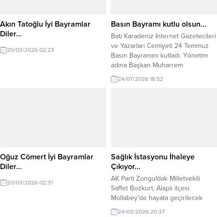
Akın Tatoğlu İyi Bayramlar
Basın Bayramı kutlu olsun…
Diler…
Batı Karadeniz İnternet Gazetecileri
ve Yazarları Cemiyeti 24 Temmuz
20/03/2026 02:23
Basın Bayramını kutladı. Yönetim
adına Başkan Muharrem
Yokarıbaş’ın yaptığı açıklama şöyle:
24/07/2026 18:52
“Gecesi gündüzü olmadan, sahanın
tozuyla, kalemin gücüyle halkın
sesi olan; haberin peşinde emek
veren tüm gazeteci dostlarımızın ve
basın emekçilerinin 24 Temmuz
Basın Bayramı kutlu olsun.
Kaleminiz her daim özgür,...
Oğuz Cömert İyi Bayramlar
Sağlık İstasyonu İhaleye
Diler…
Çıkıyor…
AK Parti Zonguldak Milletvekili
20/03/2026 02:31
Saffet Bozkurt, Alaplı ilçesi
Mollabey’de hayata geçirilecek
önemli bir sağlık yatırımını duyurdu.
24/03/2026 20:37