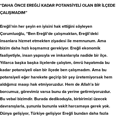
“DAHA ÖNCE EREĞLİ KADAR POTANSİYELİ OLAN BİR İLÇEDE
ÇALIŞMADIM”
Ereğli’nin her şeyin en iyisini hak ettiğini söyleyen
Çorumluoğlu, “Ben Ereğli’de çalışmaktan, Ereğli’deki
insanlara hizmet etmekten ziyadesi ile memnunum. Ama
bizim daha hızlı koşmamız gerekiyor. Ereğli ekonomik
faaliyetiyle, insan yapısıyla ve imkanlarıyla nadide bir ilçe.
Yıllarca başka başka ilçelerde çalıştım, ömrü hayatımda bu
kadar potansiyeli olan bir ilçede ben çalışmadım. Ama bu
potansiyeli eğer harekete geçirip bir şey üretemiyorsak hem
aldığımız maaşı hak etmiyoruzdur. Hem de Allah’a bir
borcumuz, görevimiz varsa bunu da yerine getirmiyoruzdur.
Bu vebal bizimdir. Burada dedikoduyla, birbirimizi üzecek
davranışlarla, şununla bununla vakit harcamaya gerek yok.
Dünya gelişiyor, Türkiye gelişiyor Ereğli bundan daha fazla