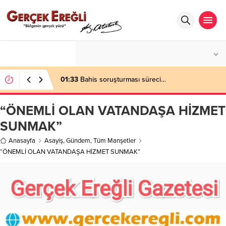
°C
ZONGULDAK
HAFIF YAĞMURLU
01:33
Bahis soruşturması süreci…
“ÖNEMLİ OLAN VATANDAŞA HİZMET
SUNMAK”
Anasayfa
Asayiş
,
Gündem
,
Tüm Manşetler
“ÖNEMLİ OLAN VATANDAŞA HİZMET SUNMAK”