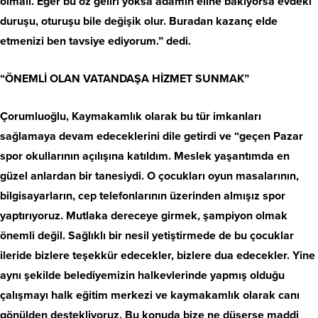
olmalı. Eğer bu öz geliri yoksa adamın eline bakıyorsa evdeki
duruşu, oturuşu bile değişik olur. Buradan kazanç elde
etmenizi ben tavsiye ediyorum.” dedi.
“ÖNEMLİ OLAN VATANDAŞA HİZMET SUNMAK”
Çorumluoğlu, Kaymakamlık olarak bu tür imkanları
sağlamaya devam edeceklerini dile getirdi ve “geçen Pazar
spor okullarının açılışına katıldım. Meslek yaşantımda en
güzel anlardan bir tanesiydi. O çocukları oyun masalarının,
bilgisayarların, cep telefonlarının üzerinden almışız spor
yaptırıyoruz. Mutlaka dereceye girmek, şampiyon olmak
önemli değil. Sağlıklı bir nesil yetiştirmede de bu çocuklar
ileride bizlere teşekkür edecekler, bizlere dua edecekler. Yine
aynı şekilde belediyemizin halkevlerinde yapmış olduğu
çalışmayı halk eğitim merkezi ve kaymakamlık olarak canı
gönülden destekliyoruz. Bu konuda bize ne düşerse maddi