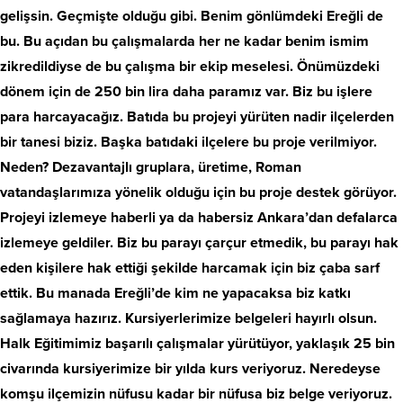
gelişsin. Geçmişte olduğu gibi. Benim gönlümdeki Ereğli de
bu. Bu açıdan bu çalışmalarda her ne kadar benim ismim
zikredildiyse de bu çalışma bir ekip meselesi. Önümüzdeki
dönem için de 250 bin lira daha paramız var. Biz bu işlere
para harcayacağız. Batıda bu projeyi yürüten nadir ilçelerden
bir tanesi biziz. Başka batıdaki ilçelere bu proje verilmiyor.
Neden? Dezavantajlı gruplara, üretime, Roman
vatandaşlarımıza yönelik olduğu için bu proje destek görüyor.
Projeyi izlemeye haberli ya da habersiz Ankara’dan defalarca
izlemeye geldiler. Biz bu parayı çarçur etmedik, bu parayı hak
eden kişilere hak ettiği şekilde harcamak için biz çaba sarf
ettik. Bu manada Ereğli’de kim ne yapacaksa biz katkı
sağlamaya hazırız. Kursiyerlerimize belgeleri hayırlı olsun.
Halk Eğitimimiz başarılı çalışmalar yürütüyor, yaklaşık 25 bin
civarında kursiyerimize bir yılda kurs veriyoruz. Neredeyse
komşu ilçemizin nüfusu kadar bir nüfusa biz belge veriyoruz.