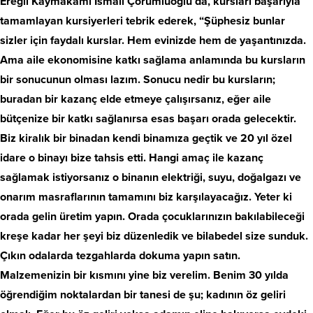
Ereğli Kaymakamı İsmail Çorumluoğlu da, kursları başarıyla
tamamlayan kursiyerleri tebrik ederek, “Şüphesiz bunlar
sizler için faydalı kurslar. Hem evinizde hem de yaşantınızda.
Ama aile ekonomisine katkı sağlama anlamında bu kursların
bir sonucunun olması lazım. Sonucu nedir bu kursların;
buradan bir kazanç elde etmeye çalışırsanız, eğer aile
bütçenize bir katkı sağlanırsa esas başarı orada gelecektir.
Biz kiralık bir binadan kendi binamıza geçtik ve 20 yıl özel
idare o binayı bize tahsis etti. Hangi amaç ile kazanç
sağlamak istiyorsanız o binanın elektriği, suyu, doğalgazı ve
onarım masraflarının tamamını biz karşılayacağız. Yeter ki
orada gelin üretim yapın. Orada çocuklarınızın bakılabileceği
kreşe kadar her şeyi biz düzenledik ve bilabedel size sunduk.
Çıkın odalarda tezgahlarda dokuma yapın satın.
Malzemenizin bir kısmını yine biz verelim. Benim 30 yılda
öğrendiğim noktalardan bir tanesi de şu; kadının öz geliri