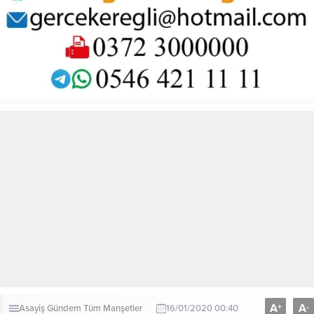
A
A
+
-
Asayiş
Gündem
Tüm Manşetler
16/01/2020 00:40