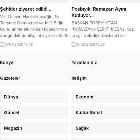
bilgilendirilmesindeki önemli rolüne
kutladı.
Şehitler ziyaret edildi…
Posbıyık, Ramazan Ayını
dikkat çeken Erbaş, halkın haber...
Kutluyor…
Vali Osman Hacıbektaşoğlu, 15
Temmuz Demokrasi ve Millî Birlik
BAŞKAN POSBIYIK’TAN
Günü anma etkinlikleri kapsamında
“RAMAZAN-I ŞERİF” MESAJI Kdz.
Zonguldak Şehitliği’ni ziyaret etti. 15
Ereğli Belediye Başkanı Halil
Temmuz Demokrasi ve Milli Birlik
Posbıyık, İslam âleminin Ramazan-ı
15/07/2026 15:38
18/02/2026 15:28
Günü dolayısıyla Zonguldak’taki
Şerife kavuşma sevincini
anma programı Asri Mezarlık’ta yer
paylaşarak Müslümanların bu özel
alan şehitlikte gerçekleştirilen
ayını tebrik etti. Kdz. Ereğli
Künye
Yazarlarımız
ziyaretle başladı. Kent protokolü,
Belediye Başkanı Halil Posbıyık,
gaziler ve şehit yakınları burada bir
tüm halkın Ramazan ayını kutladı,
Gazeteler
İletişim
araya geldi. Vali Osman
mübarek ayın tüm dünyaya huzur,
Hacıbektaşoğlu başkanlığındaki...
bolluk ve bereket getirmesini
diledi. Başkan Posbıyık, yayınladığı
Dünya
Ekonomi
kutlama mesajında,...
Güncel
Kültür-Sanat
Magazin
Sağlık