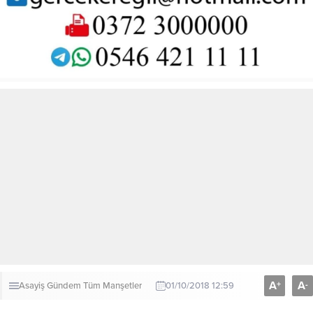
A
A
+
-
Asayiş
Gündem
Tüm Manşetler
01/10/2018 12:59