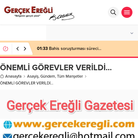
°C
ZONGULDAK
PARÇALI BULUTLU
01:33
Bahis soruşturması süreci…
ÖNEMLİ GÖREVLER VERİLDİ…
Anasayfa
Asayiş
,
Gündem
,
Tüm Manşetler
ÖNEMLİ GÖREVLER VERİLDİ…