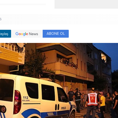
6
ABONE OL
aylaş