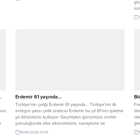
güz
son
öze
Kd
ko
mis
…
Erdemir 61 yaşında…
Bö
Türkiye’nin çeliği Erdemir 61 yaşında… Türkiye’nin ilk
For
esi
entegre yassı çelik üreticisi Erdemir bu yıl 61’inci işletme
dün
yıl dönümünü kutluyor. Geçmişten günümüze üretim
ola
e
yolculuğunda ülke ekonomisine, sanayisine ve
ger
istihdamına güçlü katkılar sunan Erdemir, köklü geçmişini
sa
19/06/2026 13:54
geleceğe yön veren sürdürülebilirlik vizyonuyla
Yar