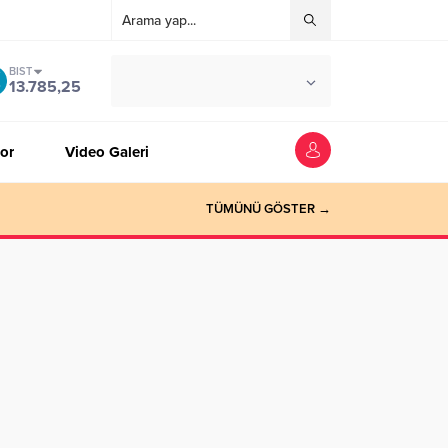
BIST
°C
ZONGULDAK
13.785,25
AZ BULUTLU
or
Video Galeri
TÜMÜNÜ GÖSTER →