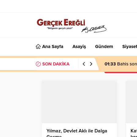
Ana Sayfa
Asayiş
Gündem
Siyase
SON DAKİKA
01:33
Bahis sor
Yılmaz, Devlet Aklı ile Dalga
Kat
Geçme…
ko