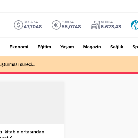
DOLAR
EURO
ALTIN
47,7048
55,0748
6.623,43
t
Ekonomi
Eğitim
Yaşam
Magazin
Sağlık
Sp
uşturması süreci…
ı ‘kitabın ortasından
nuştu’…