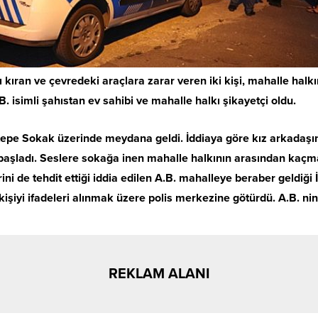
ı kıran ve çevredeki araçlara zarar veren iki kişi, mahalle halk
. isimli şahıstan ev sahibi ve mahalle halkı şikayetçi oldu.
tepe Sokak üzerinde meydana geldi. İddiaya göre kız arkadaşın
 başladı. Seslere sokağa inen mahalle halkının arasından kaçm
ni de tehdit ettiği iddia edilen A.B. mahalleye beraber geldiği İ
kişiyi ifadeleri alınmak üzere polis merkezine götürdü. A.B. nin
REKLAM ALANI