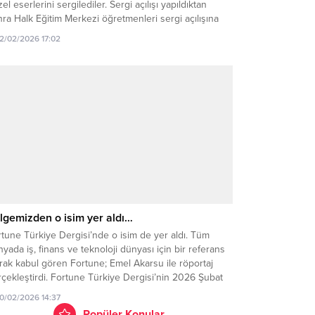
el eserlerini sergilediler. Sergi açılışı yapıldıktan
ra Halk Eğitim Merkezi öğretmenleri sergi açılışına
l, konser verdiler. Düzenlenen etkinlik hakkında
12/02/2026 17:02
z.Ereğli Halk Eğitim Merkezi Müdürü Dr.Metin Bozkurt
nuşma yaparak, sergiye ve konsere katılım sağlayan
afirlere teşekkürlerini sundu. Öğretmenlerin...
lgemizden o isim yer aldı…
tune Türkiye Dergisi’nde o isim de yer aldı. Tüm
yada iş, finans ve teknoloji dünyası için bir referans
rak kabul gören Fortune; Emel Akarsu ile röportaj
çekleştirdi. Fortune Türkiye Dergisi’nin 2026 Şubat
yısında; Oba Perdesan Teknik Tekstil A.Ş. Genel Müdür
10/02/2026 14:37
dımcısı Emel Akarsu fikirleri ile dergide yer aldı.
Popüler Konular