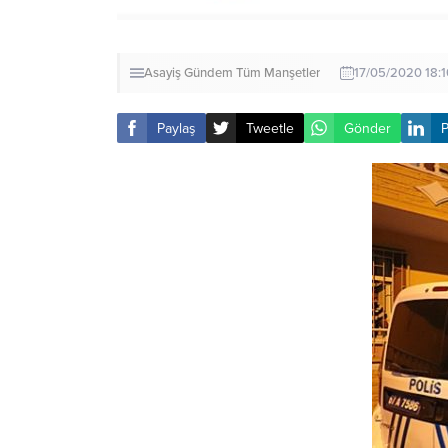
Asayiş
Gündem
Tüm Manşetler
17/05/2020 18:1
Paylaş
Tweetle
Gönder
P