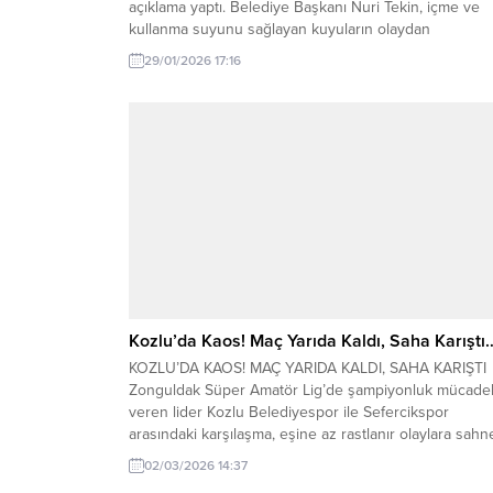
açıklama yaptı. Belediye Başkanı Nuri Tekin, içme ve
kullanma suyunu sağlayan kuyuların olaydan
etkilenmediğini belirterek, halk sağlığının güvence
29/01/2026 17:16
altında olduğunu vurguladı. Açıklama şöyle: “Bugün
sosyal medya ve yerel basında, Alaplı Çayı’nda telef
olmuş tavuklara ilişkin paylaşımların ardından,...
Kozlu’da Kaos! Maç Yarıda Kaldı, Saha Karıştı
KOZLU’DA KAOS! MAÇ YARIDA KALDI, SAHA KARIŞTI
Zonguldak Süper Amatör Lig’de şampiyonluk mücadel
veren lider Kozlu Belediyespor ile Sefercikspor
arasındaki karşılaşma, eşine az rastlanır olaylara sahn
oldu. Kırmızı kartlar, hakeme tepki ve oyuncu sayısının
02/03/2026 14:37
6’ya düşmesiyle maç 49. dakikada tatil edildi. Kozlu