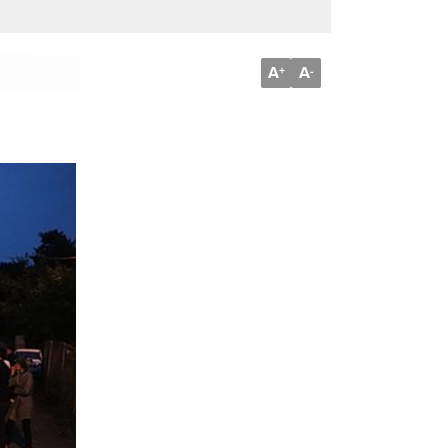
A
A
+
-