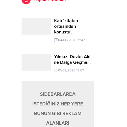
ğişime Açık...
Katı ‘kitabın
ortasından
konuştu’…
04/08/2026 21:47
Yılmaz, Devlet Aklı
ile Dalga Geçme…
01/08/2026 18:07
SIDEBARLARDA
İSTEDİĞİNİZ HER YERE
BUNUN GİBİ REKLAM
ALANLARI