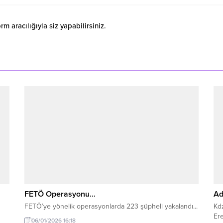
 aracılığıyla siz yapabilirsiniz.
FETÖ Operasyonu…
Ad
FETÖ’ye yönelik operasyonlarda 223 şüpheli yakalandı...
Kdz
Ere
06/01/2026 16:18