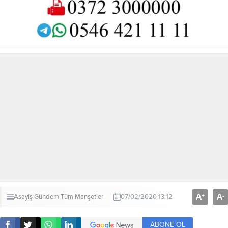
A
A
+
-
Asayiş
Gündem
Tüm Manşetler
07/02/2020 13:12
ABONE OL