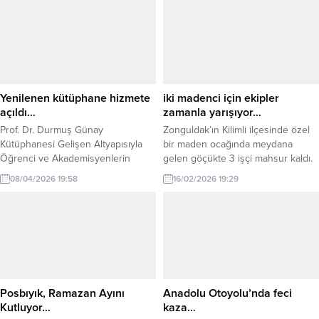
Yenilenen kütüphane hizmete
iki madenci için ekipler
açıldı…
zamanla yarışıyor…
Prof. Dr. Durmuş Günay
Zonguldak’ın Kilimli ilçesinde özel
Kütüphanesi Gelişen Altyapısıyla
bir maden ocağında meydana
Öğrenci ve Akademisyenlerin
gelen göçükte 3 işçi mahsur kaldı.
Hizmetine Açıldı Zonguldak Bülent
İşçilerden biri sağ olarak
08/04/2026 19:58
16/02/2026 19:29
Ecevit Üniversitesi (BEUN), bilim ve
kurtarılırken, yer altındaki 2
eğitimin kalbi olan kütüphanelerini
madenciye ulaşmak için ekipler
çağın ihtiyaçlarına uygun şekilde
seferber oldu. Zonguldak’ın Kilimli
geliştirmeye devam ediyor. Farabi
ilçesine bağlı Gelik beldesi
Kampüsünde yer alan Prof. Dr.
Dağbaca mevkisinde, Hüseyin
Durmuş Günay Kütüphanesinde
Bektaş’a (Bektaşlar Firması) ait özel
gerçekleştirilen yenileme
maden ocağında öğleden sonra
çalışmalarıyla oluşturulan modern
henüz belirlenemeyen bir nedenle
Posbıyık, Ramazan Ayını
Anadolu Otoyolu’nda feci
oturma alanları ve Prof. Dr.
göçük...
Kutluyor…
kaza…
Durmuş...