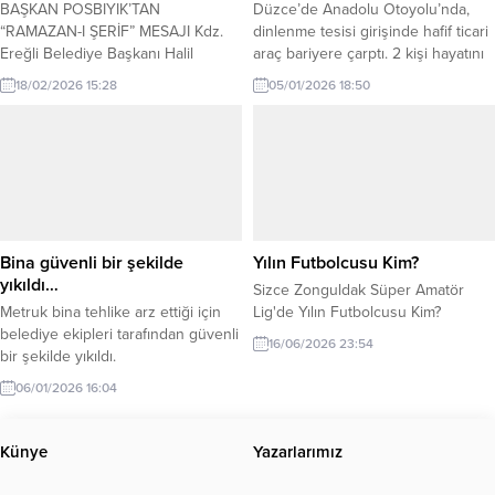
BAŞKAN POSBIYIK’TAN
Düzce’de Anadolu Otoyolu’nda,
“RAMAZAN-I ŞERİF” MESAJI Kdz.
dinlenme tesisi girişinde hafif ticari
Ereğli Belediye Başkanı Halil
araç bariyere çarptı. 2 kişi hayatını
Posbıyık, İslam âleminin Ramazan-ı
kaybetti… Kaza, sabah saatlerinde
18/02/2026 15:28
05/01/2026 18:50
Şerife kavuşma sevincini
Anadolu Otoyolu’nun Düzce
paylaşarak Müslümanların bu özel
Üçköprü mevkisinde meydana
ayını tebrik etti. Kdz. Ereğli
geldi. Ankara istikametine giden
Belediye Başkanı Halil Posbıyık,
Doğan Yüner yönetimindeki 34
tüm halkın Ramazan ayını kutladı,
GJA 956 plakalı hafif ticari araç
mübarek ayın tüm dünyaya huzur,
kontrolden, çıkarak dinlenme tesisi
bolluk ve bereket getirmesini
yol ayrımındaki bariyere çarptı.
diledi. Başkan Posbıyık, yayınladığı
Bariyer, hafif ticari aracın...
Bina güvenli bir şekilde
Yılın Futbolcusu Kim?
kutlama mesajında,...
yıkıldı…
Sizce Zonguldak Süper Amatör
Metruk bina tehlike arz ettiği için
Lig'de Yılın Futbolcusu Kim?
belediye ekipleri tarafından güvenli
16/06/2026 23:54
bir şekilde yıkıldı.
06/01/2026 16:04
Künye
Yazarlarımız