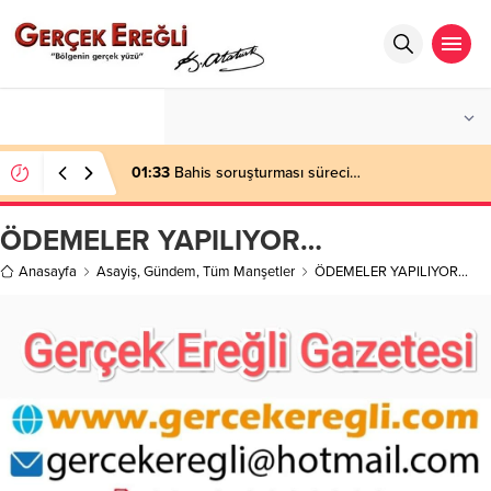
°C
ZONGULDAK
AÇIK
01:33
Bahis soruşturması süreci…
ÖDEMELER YAPILIYOR…
Anasayfa
Asayiş
,
Gündem
,
Tüm Manşetler
ÖDEMELER YAPILIYOR…