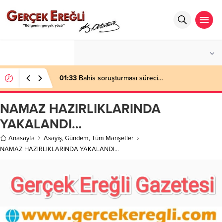
°C
ZONGULDAK
PARÇALI BULUTLU
01:33
Bahis soruşturması süreci…
NAMAZ HAZIRLIKLARINDA
YAKALANDI…
Anasayfa
Asayiş
,
Gündem
,
Tüm Manşetler
NAMAZ HAZIRLIKLARINDA YAKALANDI…