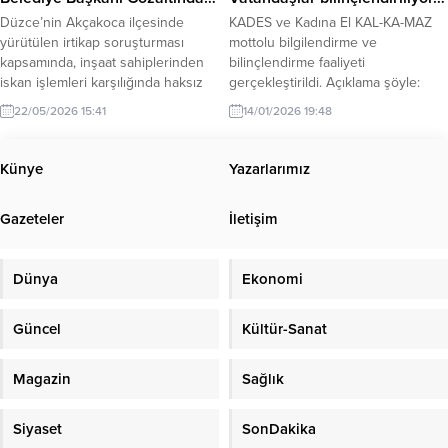
adına önemli olduğunu belirtti....
Düzce’nin Akçakoca ilçesinde
KADES ve Kadına El KAL-KA-MAZ
yürütülen irtikap soruşturması
mottolu bilgilendirme ve
kapsamında, inşaat sahiplerinden
bilinçlendirme faaliyeti
iskan işlemleri karşılığında haksız
gerçekleştirildi. Açıklama şöyle:
menfaat temin ettiği iddia edilen
“Kdz.Ereğli İlçe Jandarma
22/05/2026 15:41
14/01/2026 19:48
Akçakoca Belediye Başkanı Fikret
Komutanlığı Aile İçi Şiddetle
Albayrak, Afyonkarahisar’da
Mücadele ve Çocuk Kısım
gözaltına alındı. Düzce Cumhuriyet
Amirliğince 14 Ocak 2026 günü
Künye
Yazarlarımız
Başsavcılığınca yürütülen
saat:09.30 da Kdz.Ereğli Halk
soruşturma, müşteki E.Ö.’nün
Eğitim Merkezi Müdürlüğünde
Gazeteler
İletişim
şikayeti üzerine başlatıldı. Edinilen
toplam (47) kadın kursiyere yönelik
bilgiye göre E.Ö, 2023 yılında
olarak “Ailenin Önemi, Şiddetin
ruhsat aldığı inşaatının 2024 yılında
Tanımı ve Çeşitleri, Şiddet
Dünya
Ekonomi
Akçakoca Belediye Meclisi...
Mağdurlarının...
Güncel
Kültür-Sanat
Magazin
Sağlık
Siyaset
SonDakika