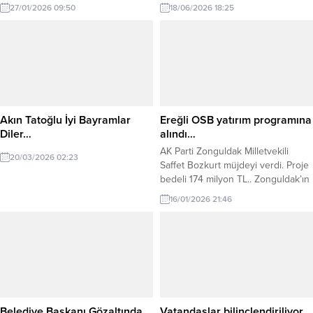
Cumhuriyeti Kahire Büyükelçiliği’ni
Odası Başkan Adaylığını ekibi ile
27/01/2026 09:50
18/06/2026 18:25
ziyaret etti. Gerçekleştirilen
birlikte ilan eden Özerler A.Ş
ziyarette, Türkiye Cumhuriyeti
Yönetim Kurulu Üyesi iş insanı
Kahire Büyükelçisi Sayın Salih
Tarık Yazıcı’nın işyerinde Oyak
Mutlu ŞEN ile bir araya gelen
Genel Müdürü Prof. Murat Yalçıntaş
ZONSİAD heyeti; Türkiye–Mısır
ve Erdemir Genel Müdürü Şaban
arasındaki siyasi ve ekonomik
Yazıcı ile görüştü. Yazıcı’yı Kdz.
ilişkiler, iki ülke arasındaki ticari iş
Ereğli Renault...
birliği alanları ve iş dünyasına
Akın Tatoğlu İyi Bayramlar
Ereğli OSB yatırım programına
yönelik...
Diler…
alındı…
AK Parti Zonguldak Milletvekili
20/03/2026 02:23
Saffet Bozkurt müjdeyi verdi. Proje
bedeli 174 milyon TL.. Zonguldak’ın
Karadeniz Ereğli İlçesinde,
16/01/2026 21:46
Organize Sanayi Bölgesinde
yapılması planlanan arıtma tesisinin
2026 yılı programına alındığı
bildirildi.Adalet ve Kalkınma Partisi
Zonguldak Milletvekili saffet
Bozkurt, sosyal hesaplarındaki
paylaşımında, söz konusu yatırımın,
bölge ve bölgedeki sanayiciler
Belediye Başkanı Gözaltında…
Vatandaşlar bilinçlendiriliyor…