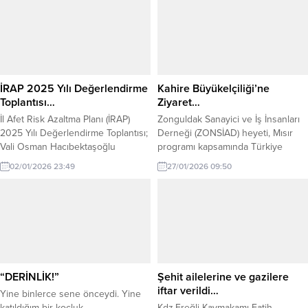
tarihimize altın harflerle kazılan
çalışan işgal devletlerinin stratejik
destansı mücadelenin anma günü
noktalardan biri olarak gördüğü
“15 Temmuz Demokrasi ve Milli
Karadeniz Ereğli, 8 Haziran 1920’de
Birlik Günü”; Milletçe tek yürek
Fransızlar tarafından işgal edilmişti.
olup eşine az rastlanır bir...
Bu işgale halkıyla beraber omuz
omuza ve yürek yüreğe...
İRAP 2025 Yılı Değerlendirme
Kahire Büyükelçiliği’ne
Toplantısı…
Ziyaret…
İl Afet Risk Azaltma Planı (İRAP)
Zonguldak Sanayici ve İş İnsanları
2025 Yılı Değerlendirme Toplantısı;
Derneği (ZONSİAD) heyeti, Mısır
Vali Osman Hacıbektaşoğlu
programı kapsamında Türkiye
başkanlığında, AFAD Başkan
Cumhuriyeti Kahire Büyükelçiliği’ni
02/01/2026 23:49
27/01/2026 09:50
Yardımcısı Hamza Taşdelen, AFAD
ziyaret etti. Gerçekleştirilen
Afet Risklerini Azaltma ve Önlem
ziyarette, Türkiye Cumhuriyeti
Dairesi Başkanı Abdülkadir Tezcan,
Kahire Büyükelçisi Sayın Salih
kaymakamlar, belediye başkanları
Mutlu ŞEN ile bir araya gelen
ile İRAP eylemlerinden sorumlu
ZONSİAD heyeti; Türkiye–Mısır
kurum temsilcilerinin katılımıyla
arasındaki siyasi ve ekonomik
gerçekleştirildi. Afetlere dirençli
ilişkiler, iki ülke arasındaki ticari iş
yerleşim birimleri ve afetlere
birliği alanları ve iş dünyasına
“DERİNLİK!”
Şehit ailelerine ve gazilere
dayanıklı bir toplum oluşturmak...
yönelik...
iftar verildi…
Yine binlerce sene önceydi. Yine
katıldığım bir koçluk
Kdz.Ereğli Kaymakamı Fatih