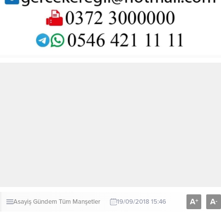
A
A
+
-
Asayiş
Gündem
Tüm Manşetler
19/09/2018 15:46