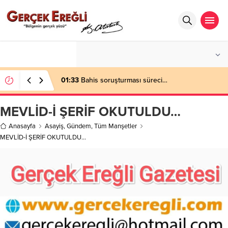
°C
ZONGULDAK
AZ BULUTLU
01:33
Bahis soruşturması süreci…
MEVLİD-İ ŞERİF OKUTULDU…
Anasayfa
Asayiş
,
Gündem
,
Tüm Manşetler
MEVLİD-İ ŞERİF OKUTULDU…