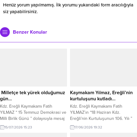
Henüz yorum yapılmamış. İlk yorumu yukarıdaki form aracılığıyla
siz yapabilirsiniz.
Benzer Konular
Milletçe tek yürek olduğumuz
Kaymakam Yılmaz, Ereğli’nin
gün…
kurtuluşunu kutladı…
Kdz. Ereğli Kaymakamı Fatih
Kdz. Ereğli Kaymakamı Fatih
YILMAZ “ 15 Temmuz Demokrasi ve
YILMAZ’ın “18 Haziran Kdz.
Milli Birlik Günü ” dolayısıyla mesaj
Ereğli’nin Kurtuluşunun 106. Yılı ”
yayınladı. Kaymakam Yılmaz’ın
dolayısıyla mesaj yayınladı.
15/07/2026 15:23
17/06/2026 19:32
mesajı şu şekilde. “Vatan ve
Kaymakam Yılmaz’ın mesajı şu
bağımsızlık ruhuyla demokrasi
şekilde: “Yurdumuzu ele geçirmeye