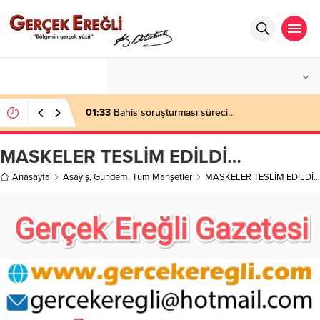
°C
ZONGULDAK
AZ BULUTLU
01:33
Bahis soruşturması süreci…
MASKELER TESLİM EDİLDİ…
Anasayfa
Asayiş
,
Gündem
,
Tüm Manşetler
MASKELER TESLİM EDİLDİ…