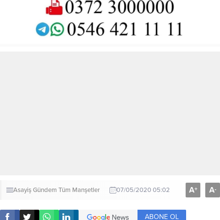
A
A
+
-
Asayiş
Gündem
Tüm Manşetler
07/05/2020 05:02
ABONE OL