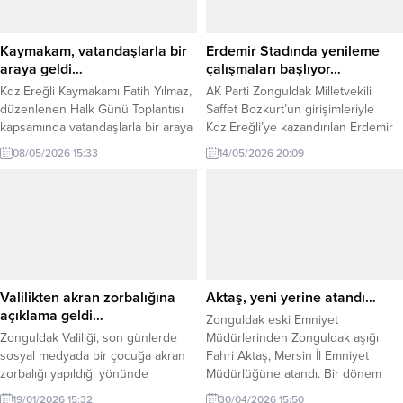
Kaymakam, vatandaşlarla bir
Erdemir Stadında yenileme
araya geldi…
çalışmaları başlıyor…
Kdz.Ereğli Kaymakamı Fatih Yılmaz,
AK Parti Zonguldak Milletvekili
düzenlenen Halk Günü Toplantısı
Saffet Bozkurt’un girişimleriyle
kapsamında vatandaşlarla bir araya
Kdz.Ereğli’ye kazandırılan Erdemir
geldi. Yapılan açıklama şu şekilde:
standının bütçesi onaylandı.
08/05/2026 15:33
14/05/2026 20:09
“Vatandaşlarımızın talep, öneri ve
Tadilatın başladığı bildirildi Açıklama
sorunlarını tek tek dinleyerek,
şöyle: ERDEMİR STADI’NDA
iletilen konuların çözümü
YENİLEME, BAKIM VE ONARIM
noktasında ilgili kurum müdürlerine
ÇALIŞMALARI BAŞLIYOR
gerekli talimatları verdi. Toplantıda
Şehrimizin spor altyapısı açısından
özellikle iş talebi ve maddi yardım
son derece önemli bir kazanım
başvurularında bulunan yaklaşık 10
olan Erdemir Stadı’nın, Gençlik ve
vatandaşımızın durumları
Spor Bakanlığı’na devrini sağlayan
Valilikten akran zorbalığına
Aktaş, yeni yerine atandı…
değerlendirilerek gerekli...
protokoller 20 Şubat 2026
açıklama geldi…
Zonguldak eski Emniyet
tarihinde imzalanmıştı....
Zonguldak Valiliği, son günlerde
Müdürlerinden Zonguldak aşığı
sosyal medyada bir çocuğa akran
Fahri Aktaş, Mersin İl Emniyet
zorbalığı yapıldığı yönünde
Müdürlüğüne atandı. Bir dönem
paylaşılan görüntüler üzerine yazılı
Zonguldak İl Emniyet görevinde
19/01/2026 15:32
30/04/2026 15:50