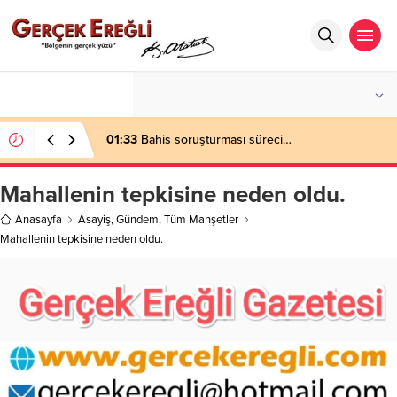
°C
ZONGULDAK
PARÇALI BULUTLU
01:33
Bahis soruşturması süreci…
Mahallenin tepkisine neden oldu.
Anasayfa
Asayiş
,
Gündem
,
Tüm Manşetler
Mahallenin tepkisine neden oldu.