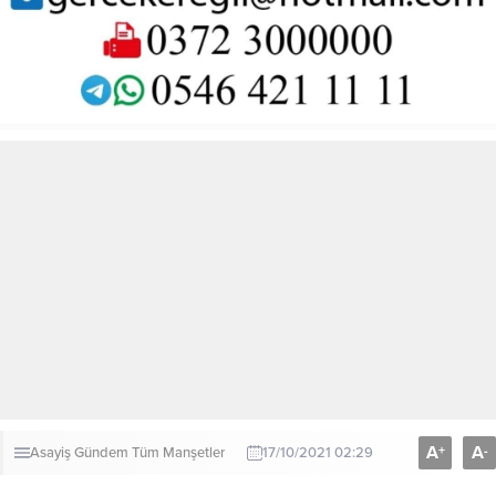
A
A
+
-
Asayiş
Gündem
Tüm Manşetler
17/10/2021 02:29