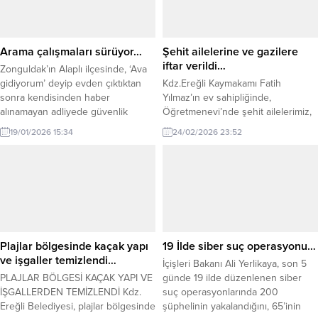
Arama çalışmaları sürüyor…
Şehit ailelerine ve gazilere
iftar verildi…
Zonguldak’ın Alaplı ilçesinde, ‘Ava
gidiyorum’ deyip evden çıktıktan
Kdz.Ereğli Kaymakamı Fatih
sonra kendisinden haber
Yılmaz’ın ev sahipliğinde,
alınamayan adliyede güvenlik
Öğretmenevi’nde şehit ailelerimiz,
görevlisi Mustafa Uçar’ı (31) arama
gazilerimiz ve gazi yakınlarımızın
19/01/2026 15:34
24/02/2026 23:52
çalışmaları 2’nci gününde sürüyor.
katılımıyla iftar programı
Alaplı ilçesi Çengelli köyünde
düzenlendi. Kaymakamımız Fatih
oturan Mustafa Uçar, dün saat
Yılmaz, şehitlerin vatanın
16.00 sıralarında ‘ava gidiyorum’
bağımsızlığı ve milletin huzuru için
diyerek evinden çıktı. Uçar’ın Bir
en büyük fedakârlığı gösterdiğini
daha kendisinden haber alamayan
belirterek, şehit ailelerinin devlet
ailesi, durumu jandarmaya bildirdi.
ve millet nezdinde her zaman baş
İhbar...
tacı olduğunu vurguladı. Gazilerin
Plajlar bölgesinde kaçak yapı
19 İlde siber suç operasyonu…
cesaret ve fedakârlıklarıyla milletin
ve işgaller temizlendi…
İçişleri Bakanı Ali Yerlikaya, son 5
gönlünde...
PLAJLAR BÖLGESİ KAÇAK YAPI VE
günde 19 ilde düzenlenen siber
İŞGALLERDEN TEMİZLENDİ Kdz.
suç operasyonlarında 200
Ereğli Belediyesi, plajlar bölgesinde
şüphelinin yakalandığını, 65’inin