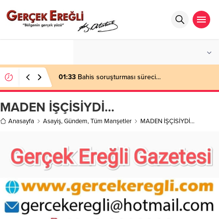
°C
ZONGULDAK
AZ BULUTLU
01:33
Bahis soruşturması süreci…
MADEN İŞÇİSİYDİ…
Anasayfa
Asayiş
,
Gündem
,
Tüm Manşetler
MADEN İŞÇİSİYDİ…