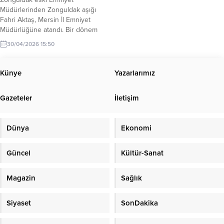
Müdürlerinden Zonguldak aşığı
Fahri Aktaş, Mersin İl Emniyet
Müdürlüğüne atandı. Bir dönem
Zonguldak İl Emniyet görevinde
30/04/2026 15:50
bulunan Manisa Emniyet Müdürü
Fahri Aktaş; Cumhurbaşkanlığı
genelgesiyle Mersin İl Emniyet
Künye
Yazarlarımız
Müdürlüğüne atandı. Aktaş’a yeni
görevinde başarılar dileriz..
Gazeteler
İletişim
Dünya
Ekonomi
Güncel
Kültür-Sanat
Magazin
Sağlık
Siyaset
SonDakika