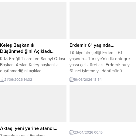
ziyaret etti. Gerçekleştirilen
ziyarette, Zonguldak genelinde
devam eden ve planlama
aşamasında bulunan ulaştırma ve
altyapı projeleri ele alındı. Heyet,
ilin öncelikli ihtiyaç ve taleplerini...
Keleş Başkanlık
Erdemir 61 yaşında…
Düşünmediğini Açıkladı…
Türkiye’nin çeliği Erdemir 61
Kdz. Ereğli Ticaret ve Sanayi Odası
yaşında… Türkiye’nin ilk entegre
Başkanı Arslan Keleş başkanlık
yassı çelik üreticisi Erdemir bu yıl
düşünmediğini açıkladı.
61’inci işletme yıl dönümünü
kutluyor. Geçmişten günümüze
21/06/2026 14:32
19/06/2026 13:54
üretim yolculuğunda ülke
ekonomisine, sanayisine ve
istihdamına güçlü katkılar sunan
Erdemir, köklü geçmişini geleceğe
yön veren sürdürülebilirlik
vizyonuyla buluşturuyor. Küresel
ölçekte yaşanan savaşlar ve
belirsizliklerin hakim olduğu
Aktaş, yeni yerine atandı…
günümüzde dünya...
23/04/2026 00:15
Zonguldak eski Emniyet