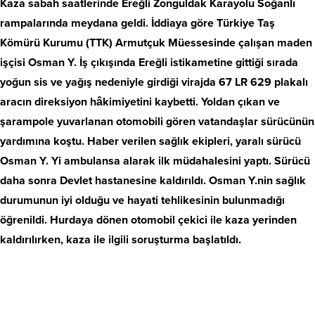
Kaza sabah saatlerinde Ereğli Zonguldak Karayolu Soğanlı
rampalarında meydana geldi. İddiaya göre Türkiye Taş
Kömürü Kurumu (TTK) Armutçuk Müessesinde çalışan maden
işçisi Osman Y. İş çıkışında Ereğli istikametine gittiği sırada
yoğun sis ve yağış nedeniyle girdiği virajda 67 LR 629 plakalı
aracın direksiyon hâkimiyetini kaybetti. Yoldan çıkan ve
şarampole yuvarlanan otomobili gören vatandaşlar sürücünün
yardımına koştu. Haber verilen sağlık ekipleri, yaralı sürücü
Osman Y. Yi ambulansa alarak ilk müdahalesini yaptı. Sürücü
daha sonra Devlet hastanesine kaldırıldı. Osman Y.nin sağlık
durumunun iyi olduğu ve hayati tehlikesinin bulunmadığı
öğrenildi. Hurdaya dönen otomobil çekici ile kaza yerinden
kaldırılırken, kaza ile ilgili soruşturma başlatıldı.