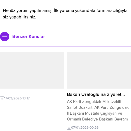
Henüz yorum yapılmamış. İlk yorumu yukarıdaki form aracılığıyla
siz yapabilirsiniz.
Benzer Konular
Bakan Uraloğlu’na ziyaret…
17/03/2026 13:17
AK Parti Zonguldak Milletvekili
Saffet Bozkurt, AK Parti Zonguldak
İl Başkanı Mustafa Çağlayan ve
Ormanlı Belediye Başkanı Bayram
Başol, Ulaştırma ve Altyapı Bakanı
07/01/2026 00:26
Abdulkadir Uraloğlu’nu makamında