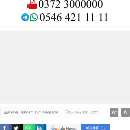
A
A
+
-
Asayiş
Gündem
Tüm Manşetler
13/06/2020 02:01
ABONE OL