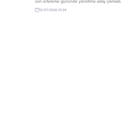
son erteleme gününde yönetime aday çıkmadı.
13/07/2026 01:26