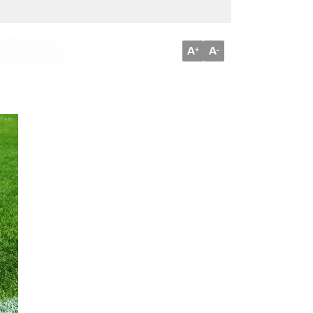
A
A
+
-