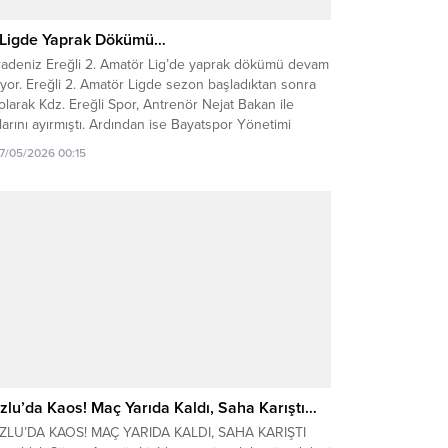
 Ligde Yaprak Dökümü…
radeniz Ereğli 2. Amatör Lig’de yaprak dökümü devam
yor. Ereğli 2. Amatör Ligde sezon başladıktan sonra
 olarak Kdz. Ereğli Spor, Antrenör Nejat Bakan ile
larını ayırmıştı. Ardından ise Bayatspor Yönetimi
renör Görkem Özmen ile yollarını ayırma kararı aldı.
17/05/2026 00:15
zon tamamlanmadan yaprak dökümüne bir yenisi
a eklendi. Sezonu istediği yerde...
zlu’da Kaos! Maç Yarıda Kaldı, Saha Karıştı…
ZLU’DA KAOS! MAÇ YARIDA KALDI, SAHA KARIŞTI