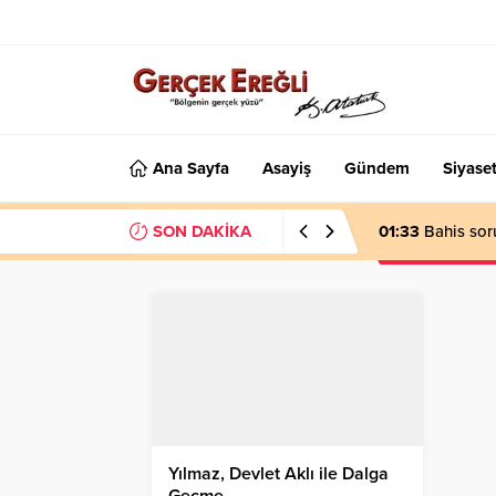
Ana Sayfa
Asayiş
Gündem
Siyase
SON DAKİKA
01:33
Bahis sor
Yılmaz, Devlet Aklı ile Dalga
Geçme…