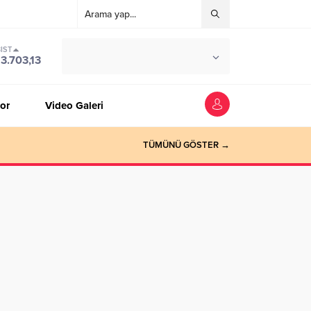
IST
°C
ZONGULDAK
13.703,13
PARÇALI BULUTLU
or
Video Galeri
TÜMÜNÜ GÖSTER →