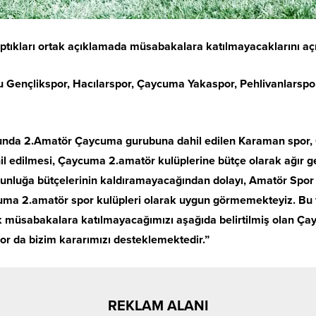
tıkları ortak açıklamada müsabakalara katılmayacaklarını açı
ençlikspor, Hacılarspor, Çaycuma Yakaspor, Pehlivanlarspor, 
nda 2.Amatör Çaycuma gurubuna dahil edilen Karaman spor, G
 edilmesi, Çaycuma 2.amatör kulüplerine bütçe olarak ağır ge
unluğa bütçelerinin kaldıramayacağından dolayı, Amatör Spor 
ma 2.amatör spor kulüpleri olarak uygun görmemekteyiz. Bu fik
 müsabakalara katılmayacağımızı aşağıda belirtilmiş olan Ça
rspor da bizim kararımızı desteklemektedir.”
REKLAM ALANI