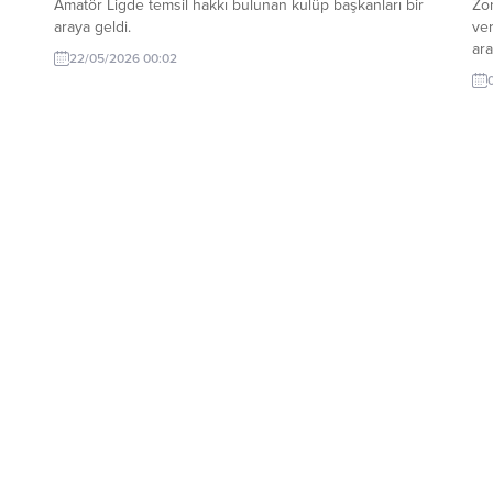
Amatör Ligde temsil hakkı bulunan kulüp başkanları bir
Zo
araya geldi.
ver
ara
22/05/2026 00:02
old
6’y
Sa
fut