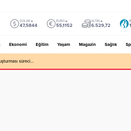
DOLAR
EURO
ALTIN
B
47,5844
55,1152
6.529,72
t
Ekonomi
Eğitim
Yaşam
Magazin
Sağlık
Sp
uşturması süreci…