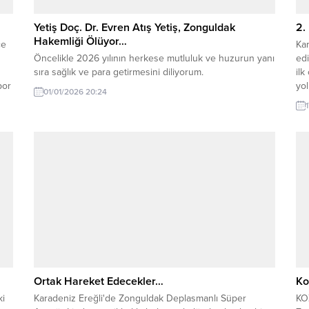
Yetiş Doç. Dr. Evren Atış Yetiş, Zonguldak
2.
Hakemliği Ölüyor…
ce
Ka
Öncelikle 2026 yılının herkese mutluluk ve huzurun yanı
edi
sıra sağlık ve para getirmesini diliyorum.
ilk
por
yol
01/01/2026 20:24
nda
Ant
Se
dah
Ortak Hareket Edecekler…
Ko
ki
Karadeniz Ereğli'de Zonguldak Deplasmanlı Süper
KO