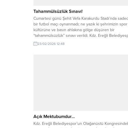
Tahammülsüzlük Sınavı!
Cumartesi günü Şehit Vefa Karakurdu Stadı’nda sade
bir futbol maçı oynanmadı; ne yazık ki şehrimizin spor
kültürüne ve basın ahlakına gölge düşüren bir
“tahammülsüzlük” sınavı verildi. Kdz. Ereğli Belediyes
ile 52 Orduspor arasındaki mücadelenin 82. dakikası
23/02/2026 12:48
yaşananlar, skor tabelasındaki rakamlardan çok daha
vahim bir tabloyu önümüze koydu. Gazetemiz imtiyaz
sahibi...
Açık Mektubumdur…
Kdz. Ereğli Belediyespor’un Olağanüstü Kongresinde