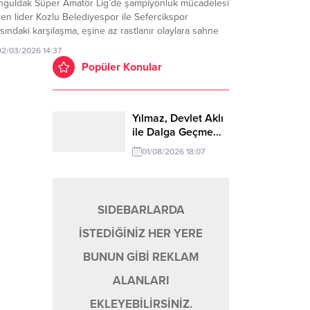
nguldak Süper Amatör Lig’de şampiyonluk mücadelesi
en lider Kozlu Belediyespor ile Sefercikspor
sındaki karşılaşma, eşine az rastlanır olaylara sahne
u. Kırmızı kartlar, hakeme tepki ve oyuncu sayısının
02/03/2026 14:37
a düşmesiyle maç 49. dakikada tatil edildi. Kozlu
Popüler Konular
hası’nda dün (1 Mart Pazar) oynanan müsabaka,
bolun...
Yılmaz, Devlet Aklı
ile Dalga Geçme…
01/08/2026 18:07
SIDEBARLARDA
İSTEDİĞİNİZ HER YERE
BUNUN GİBİ REKLAM
ALANLARI
EKLEYEBİLİRSİNİZ.