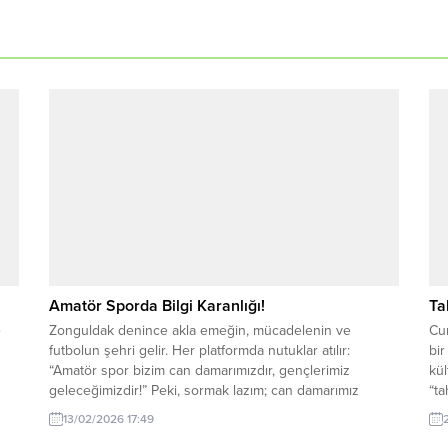
Amatör Sporda Bilgi Karanlığı!
Ta
e
Zonguldak denince akla emeğin, mücadelenin ve
Cu
futbolun şehri gelir. Her platformda nutuklar atılır:
bir
“Amatör spor bizim can damarımızdır, gençlerimiz
kül
geleceğimizdir!” Peki, sormak lazım; can damarımız
“ta
dediğimiz o gençlerin ne zaman, nerede, saat kaçta maçı
il
13/02/2026 17:49
olduğunu kaçımız biliyoruz? Ya da daha acısı, bu bilgiye
yaş