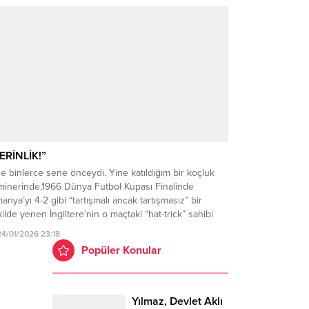
him bir tabloyu önümüze koydu. Gazetemiz imtiyaz
ibi...
ERİNLİK!”
e binlerce sene önceydi. Yine katıldığım bir koçluk
minerinde,1966 Dünya Futbol Kupası Finalinde
anya’yı 4-2 gibi “tartışmalı ancak tartışmasız” bir
ilde yenen İngiltere’nin o maçtaki “hat-trick” sahibi
ff Hurst ile tanışma ve sohbet fırsatı bulmuştum. O
24/01/2026 23:18
anlar İngiliz Milli Takımı senelerdir süregelen bir
Popüler Konular
ikrarsızlık sürecini devam ettirmekte ve turnuvalarda
...
Yılmaz, Devlet Aklı