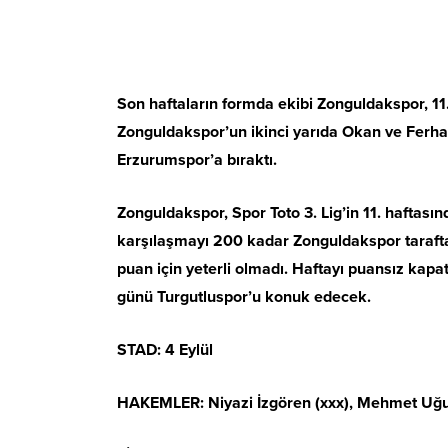
Son haftaların formda ekibi Zonguldakspor, 1
Zonguldakspor’un ikinci yarıda Okan ve Ferhat’
Erzurumspor’a bıraktı.
Zonguldakspor, Spor Toto 3. Lig’in 11. haftas
karşılaşmayı 200 kadar Zonguldakspor taraftar
puan için yeterli olmadı. Haftayı puansız kap
günü Turgutluspor’u konuk edecek.
STAD: 4 Eylül
HAKEMLER: Niyazi İzgören (xxx), Mehmet Uğur