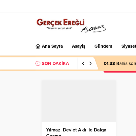
Ana Sayfa
Asayiş
Gündem
Siyase
SON DAKİKA
01:33
Bahis sor
Yılmaz, Devlet Aklı ile Dalga
Geçme…