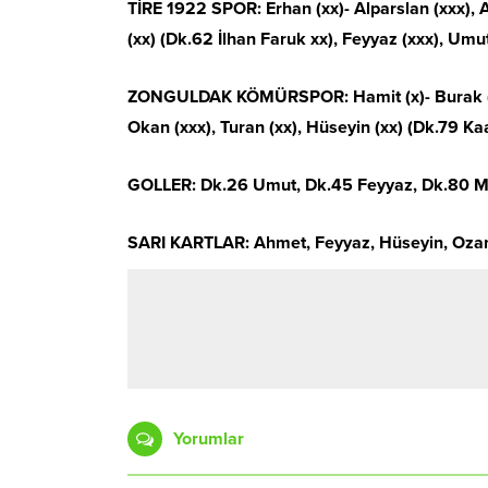
TİRE 1922 SPOR: Erhan (xx)- Alparslan (xxx), A
(xx) (Dk.62 İlhan Faruk xx), Feyyaz (xxx), Umu
ZONGULDAK KÖMÜRSPOR: Hamit (x)- Burak (xx), O
Okan (xxx), Turan (xx), Hüseyin (xx) (Dk.79 Ka
GOLLER: Dk.26 Umut, Dk.45 Feyyaz, Dk.80 Me
SARI KARTLAR: Ahmet, Feyyaz, Hüseyin, Ozan
Yorumlar