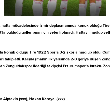
1. hafta mücadelesinde İzmir deplasmanında konuk olduğu Tire
la bulduğu goller puan için yeterli olmadı. Haftayı mağlubiyetl
ında konuk olduğu Tire 1922 Spor’a 3-2 skorla mağlup oldu. Cu
ı takip etti. Karşılaşmanın ilk yarısında 2-0 geriye düşen Zon
atan Zonguldakspor liderliği takipçisi Erzurumspor’a bıraktı.
 Alptekin (xxx), Hakan Karayel (xxx)