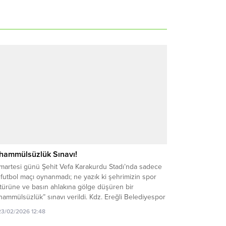
hammülsüzlük Sınavı!
martesi günü Şehit Vefa Karakurdu Stadı’nda sadece
 futbol maçı oynanmadı; ne yazık ki şehrimizin spor
türüne ve basın ahlakına gölge düşüren bir
hammülsüzlük” sınavı verildi. Kdz. Ereğli Belediyespor
e 52 Orduspor arasındaki mücadelenin 82. dakikasında
23/02/2026 12:48
ananlar, skor tabelasındaki rakamlardan çok daha