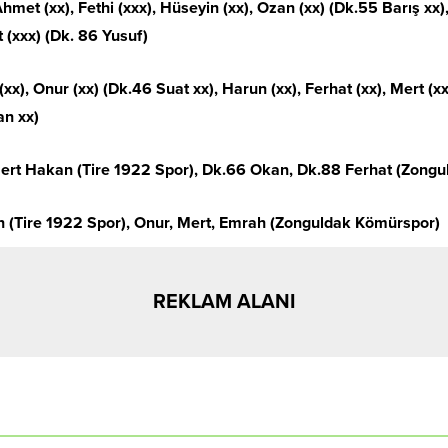
hmet (xx), Fethi (xxx), Hüseyin (xx), Ozan (xx) (Dk.55 Barış xx
t (xxx) (Dk. 86 Yusuf)
nur (xx) (Dk.46 Suat xx), Harun (xx), Ferhat (xx), Mert (xxx)
an xx)
rt Hakan (Tire 1922 Spor), Dk.66 Okan, Dk.88 Ferhat (Zong
 (Tire 1922 Spor), Onur, Mert, Emrah (Zonguldak Kömürspor)
REKLAM ALANI