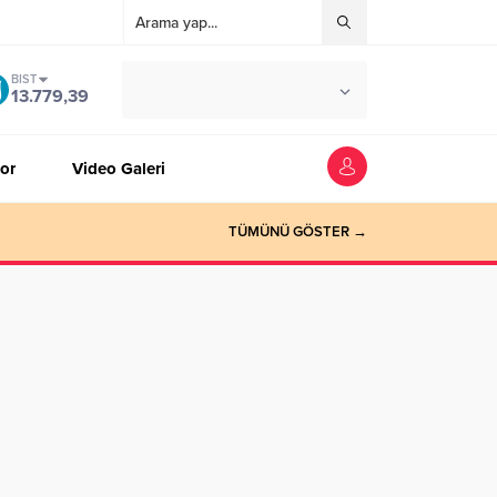
BIST
°C
ZONGULDAK
13.779,39
AÇIK
or
Video Galeri
TÜMÜNÜ GÖSTER →