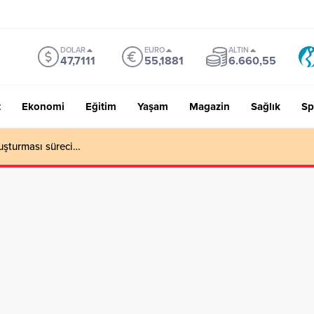
DOLAR
EURO
ALTIN
47,7111
55,1881
6.660,55
t
Ekonomi
Eğitim
Yaşam
Magazin
Sağlık
Sp
uşturması süreci…