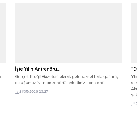
ulaşmak neden bu kadar imkansız? Hafta sonu...
va
sah
İşte Yılın Antrenörü…
“D
u
Gerçek Ereğli Gazetesi olarak geleneksel hale getirmiş
Yin
olduğumuz 'yılın antrenörü' anketimiz sona erdi.
se
Alm
21/05/2026 23:27
şek
Geo
zam
ist
pek