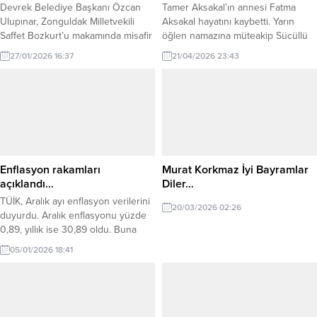
Devrek Belediye Başkanı Özcan
Tamer Aksakal’ın annesi Fatma
Ulupınar, Zonguldak Milletvekili
Aksakal hayatını kaybetti. Yarın
Saffet Bozkurt’u makamında misafir
öğlen namazına müteakip Sücüllü
etti. Samimi bir atmosferde
köyünde defnedilecek. Merhumeye
27/01/2026 16:37
21/04/2026 23:43
gerçekleşen ziyarette; ilçemizin ve
Allah’tan rahmet kederli ailesi ve
bölgemizin gelişimine katkı
sevenlerine başsağlığı dileriz.
sunacak mevcut ve planlanan
çalışmalar üzerine kapsamlı
değerlendirmeler yapılarak karşılıklı
görüş alışverişinde bulunuldu.
Ziyarete AK Parti Devrek İlçe
Başkanı Muharrem Terzi’nin yanı
Enflasyon rakamları
Murat Korkmaz İyi Bayramlar
sıra Belediye Meclis Üyeleri, İl
açıklandı…
Diler…
Genel...
TÜİK, Aralık ayı enflasyon verilerini
20/03/2026 02:26
duyurdu. Aralık enflasyonu yüzde
0,89, yıllık ise 30,89 oldu. Buna
göre, memur ve memur emeklisi
05/01/2026 18:41
için 6 aylık enflasyon farkı yüzde
6,85 oldu. Türkiye İstatistik Kurumu
(TÜİK), kasım ayı enflasyon verilerini
duyurdu. Aralık enflasyonu yüzde
0,89, yıllık ise 30,89 oldu.