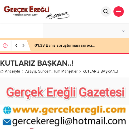
°C
ZONGULDAK
PARÇALI BULUTLU
01:33
Bahis soruşturması süreci…
KUTLARIZ BAŞKAN..!
Anasayfa
Asayiş
,
Gündem
,
Tüm Manşetler
KUTLARIZ BAŞKAN..!