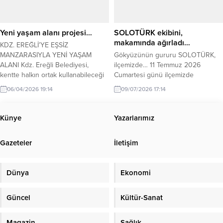
Hatırlanacağı gibi Tüketici Fiyat
Endeksi,...
Yeni yaşam alanı projesi…
SOLOTÜRK ekibini,
makamında ağırladı…
KDZ. EREĞLİ’YE EŞSİZ
MANZARASIYLA YENİ YAŞAM
Gökyüzünün gururu SOLOTÜRK,
ALANI Kdz. Ereğli Belediyesi,
ilçemizde… 11 Temmuz 2026
kentte halkın ortak kullanabileceği
Cumartesi günü ilçemizde
yeni yaşam alanlarının sayısını
gerçekleştirecekleri gösteri uçuşu
06/04/2026 19:14
09/07/2026 17:14
artırıyor. Belediye Başkanı Halil
öncesinde SOLOTÜRK ekibi, Kdz.
Posbıyık, Çavdarlı mevkisinde eşsiz
Ereğli Kaymakamı Fatih Yılmaz’ı
manzara eşliğinde piknik ve mesire
makamında ziyaret etti. Ziyarete;
Künye
Yazarlarımız
alanı olarak kullanılacak yeni yaşam
Hv.Plt.Yb. Murat Bakıcı, Hv.Plt.Bnb.
alanı proje sahasında
M. Erhan Aydemir, Hv.P.Ütğm. Ş.
Gazeteler
İletişim
incelemelerde bulundu,
Alper Şen ve Hv.Hrk.Asb.Üçvş.
çalışmaların yaz ayına kadar
Muhammed Bölükbaşı katıldı.
bitirilmesi için ilgili birimlere
SOLOTÜRK ekibine teşekkür eden
Dünya
Ekonomi
talimat...
Kaymakam Yılmaz, 11 Temmuz
Cumartesi...
Güncel
Kültür-Sanat
Magazin
Sağlık