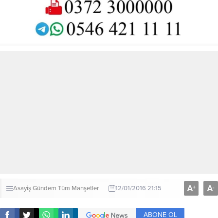
A
A
+
-
Asayiş
Gündem
Tüm Manşetler
12/01/2016 21:15
ABONE OL