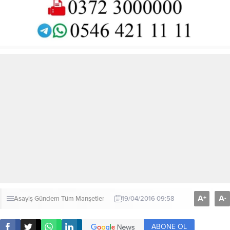
A
A
+
-
Asayiş
Gündem
Tüm Manşetler
19/04/2016 09:58
ABONE OL