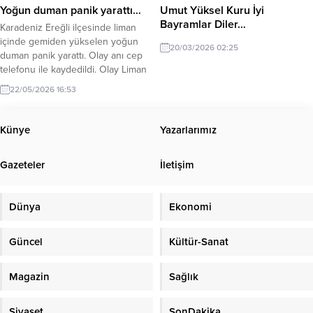
planlamıştım; fakat...
Yoğun duman panik yarattı…
Umut Yüksel Kuru İyi
Bayramlar Diler…
Karadeniz Ereğli ilçesinde liman
içinde gemiden yükselen yoğun
20/03/2026 02:25
duman panik yarattı. Olay anı cep
telefonu ile kaydedildi. Olay Liman
girişinde meydana geldi. İddiaya
22/05/2026 16:53
göre liman içinde demir atan
Ekmen Star isimli gemiden aniden
duman yükselmeye başladı. O anlar
Künye
Yazarlarımız
cep telefonu ile kaydedilirken,
oluşan yoğun dumanın Ana makina
Gazeteler
İletişim
yaşanan sıkıntıdan kaynaklandığı...
Dünya
Ekonomi
Güncel
Kültür-Sanat
Magazin
Sağlık
Siyaset
SonDakika