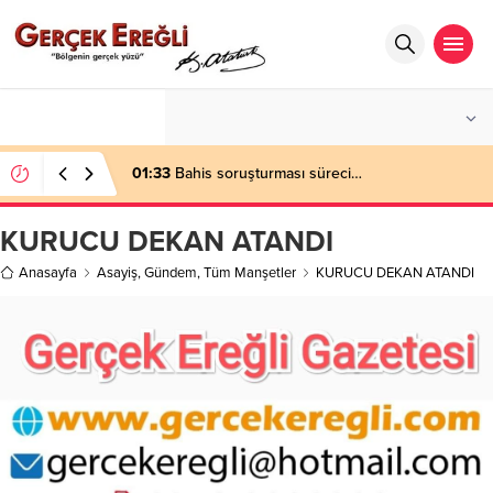
°C
ZONGULDAK
AÇIK
01:33
Bahis soruşturması süreci…
KURUCU DEKAN ATANDI
Anasayfa
Asayiş
,
Gündem
,
Tüm Manşetler
KURUCU DEKAN ATANDI