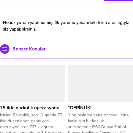
Henüz yorum yapılmamış. İlk yorumu yukarıdaki form aracılığıyla
siz yapabilirsiniz.
Benzer Konular
75 ilde narkotik operasyonu…
“DERİNLİK!”
İçişleri Bakanlığı, son 10 günde 75
Yine binlerce sene önceydi. Yine
ilde düzenlenen geniş çaplı
katıldığım bir koçluk
operasyonlarda 767 kilogram
seminerinde,1966 Dünya Futbol
uyuşturucu madde ve 3,3 milyonun
Kupası Finalinde Almanya’yı 4-2