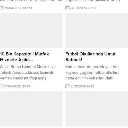
üzerinde uyuşturucu hap ele
gibi “tartışmalı ancak tartışmasız” bir
29/04/2026 00:23
24/01/2026 23:18
geçirildiğini, 638 şüphelinin
şekilde yenen İngiltere’nin o
tutuklandığını açıkladı. İçişleri
maçtaki “hat-trick” sahibi Geoff
Bakanlığı, uyuşturucu madde
Hurst ile tanışma ve sohbet fırsatı
satıcılarına yönelik son 10 günde
bulmuştum. O zamanlar İngiliz Milli
75 ilde gerçekleştirilen
Takımı senelerdir süregelen bir
operasyonların bilançosunu
istikrarsızlık sürecini devam
paylaştı. Buna göre, Emniyet Genel
ettirmekte ve turnuvalarda pek...
Müdürlüğü Narkotik Suçlarla
10 Bin Kapasiteli Mutfak
Futbol Okullarında Umut
Mücadele...
Hizmete Açıldı…
Satmak!
Alaplı Borsa İstanbul Mesleki ve
Son senelerde neredeyse her
Teknik Anadolu Lisesi, taşımalı
köşede çoğalan futbol okulları,
yemek imalat mutfağı açılışı
hatta eminim haberleri dahi
gerçekleştirdi. 10 bin kişilik üretim
olmayan PSG’sinden tut
17/04/2026 23:01
13/01/2026 14:12
kapasiteli mutfak, Alaplı’da taşımalı
Manchester City’sine kadar futbol
öğrencilere şuan için 1.500 kişiye
okulları… Dışarıdan bakınca cıvıl
sıcak yemek hizmeti sunmakta.
cıvıl, spor yapan çocuklar,
Açılışa; Alaplı Kaymakamı Selçuk
geleceğin yıldız adayları… Ne güzel
Köksal, Alaplı Emniyet Müdürü Baki
değil mi? Keşke sadece bu kadar
Acar, Alaplı İlçe Milli Eğitim Müdürü
masum olsa. Aslında bu hafta başka
Cevat Çevik katılım sağladı....
bir konu hakkında yazmayı