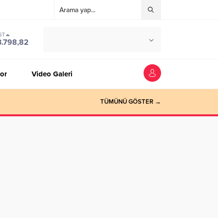
ST
°C
ZONGULDAK
3.798,82
PARÇALI BULUTLU
or
Video Galeri
TÜMÜNÜ GÖSTER →