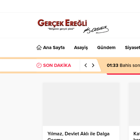
Ana Sayfa
Asayiş
Gündem
Siyase
SON DAKİKA
01:33
Bahis sor
Yılmaz, Devlet Aklı ile Dalga
Kat
Geçme…
ko