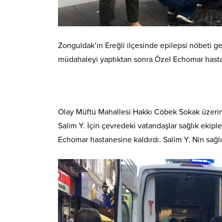
Zonguldak’ın Ereğli ilçesinde epilepsi nöbeti geç
müdahaleyi yaptıktan sonra Özel Echomar hasta
Olay Müftü Mahallesi Hakkı Cöbek Sokak üzerind
Salim Y. İçin çevredeki vatandaşlar sağlık ekipl
Echomar hastanesine kaldırdı. Salim Y. Nin sağl