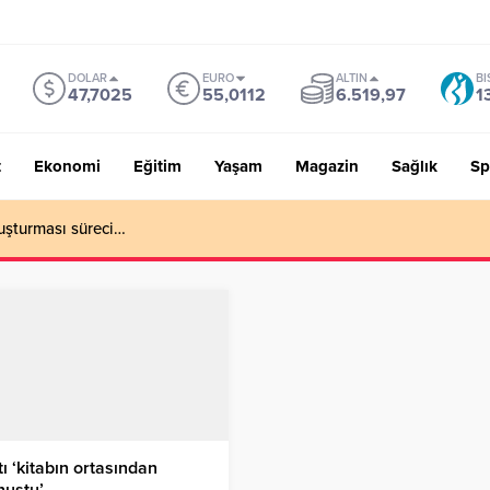
DOLAR
EURO
ALTIN
BI
47,7025
55,0112
6.519,97
1
t
Ekonomi
Eğitim
Yaşam
Magazin
Sağlık
Sp
uşturması süreci…
ı ‘kitabın ortasından
nuştu’…