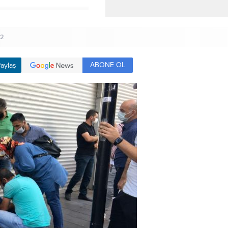
32
ABONE OL
aylaş