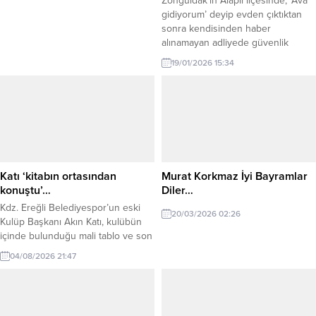
Zonguldak’ın Alaplı ilçesinde, ‘Ava
gidiyorum’ deyip evden çıktıktan
sonra kendisinden haber
alınamayan adliyede güvenlik
görevlisi Mustafa Uçar’ı (31) arama
19/01/2026 15:34
çalışmaları 2’nci gününde sürüyor.
Alaplı ilçesi Çengelli köyünde
oturan Mustafa Uçar, dün saat
16.00 sıralarında ‘ava gidiyorum’
diyerek evinden çıktı. Uçar’ın Bir
daha kendisinden haber alamayan
ailesi, durumu jandarmaya bildirdi.
İhbar...
Katı ‘kitabın ortasından
Murat Korkmaz İyi Bayramlar
konuştu’…
Diler…
Kdz. Ereğli Belediyespor’un eski
20/03/2026 02:26
Kulüp Başkanı Akın Katı, kulübün
içinde bulunduğu mali tablo ve son
toplantıda yaşananlarla ilgili sert
04/08/2026 21:47
açıklamalarda bulundu. Katı,
“Kulübü sıfır borçla teslim ettim.
Bugün 14 milyon TL borç ve
kayyum süreci var. Bunun hesabı