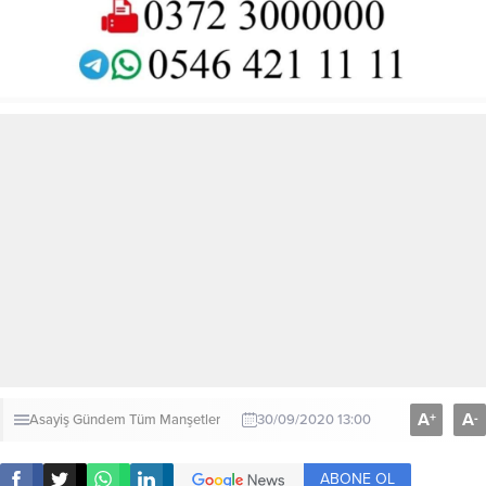
A
A
+
-
Asayiş
Gündem
Tüm Manşetler
30/09/2020 13:00
ABONE OL