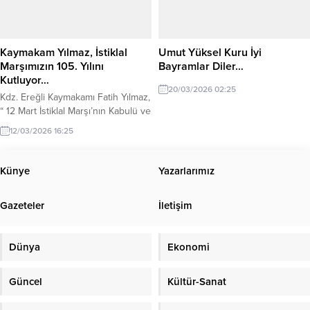
verilmelidir” dedi. Kdz. Ereğli
Belediyespor’un eski Kulüp
Başkanı ve iş insanı Akın...
Kaymakam Yılmaz, İstiklal
Umut Yüksel Kuru İyi
Marşımızın 105. Yılını
Bayramlar Diler…
Kutluyor…
20/03/2026 02:25
Kdz. Ereğli Kaymakamı Fatih Yılmaz,
“ 12 Mart İstiklal Marşı’nın Kabulü ve
Mehmet Akif ERSOY’ u Anma Günü
12/03/2026 16:25
” dolayısıyla mesaj yayınladı.
Kaymakam Yılmaz’ın mesajı şu
şekilde: “Milli mücadele yıllarının en
Künye
Yazarlarımız
ateşli olduğu dönemde milletimizi
ayağa kaldıracak, birlik ve
Gazeteler
İletişim
beraberliğimizi pekiştirecek bir milli
marş gereksinimi duyulmuş ve
açılan yarışmayla 12...
Dünya
Ekonomi
Güncel
Kültür-Sanat