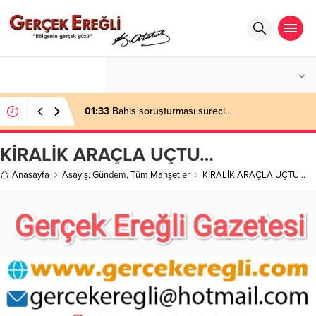
°C
ZONGULDAK
AÇIK
01:33
Bahis soruşturması süreci…
KİRALİK ARAÇLA UÇTU…
Anasayfa
Asayiş
,
Gündem
,
Tüm Manşetler
KİRALİK ARAÇLA UÇTU…